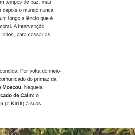
 em tempos de paz, mas
s depois o mundo nunca
 um longo silêncio que é
oral. A intervenção
 lados, para cessar as
condida. Por volta do meio-
 comunicado do primaz da
de Moscou
. Naquela
ecado de Caim
: o
in
(e
Kirill
) à suas