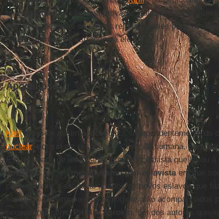
uma
parada gay
são uma prova de lealdade àquele mund
que se as pessoas ou países rejeitam esses pedidos, ele
mundo, tornam-se estranhos a ele".
Apocalipse
Kirill
torna-se assim apocalíptica, independentemente do 
nuclear
, porque diz respeito à "salvação humana, para on
É o resultado de uma campanha progressista que levou à 
soviética
por um
messianismo pan-eslavista
em que som
pode garantir a salvação a todos os povos eslavos que fa
soviético. Os argumentos teológicos são acompanhados p
pensadores como
Pitirim Sorokin
, um dos autores que i