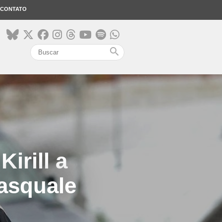
CONTATO
search
irill a
Pasquale