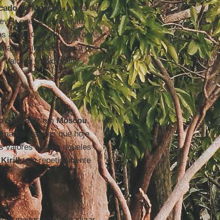
rcado de Moscou
, antes de
reveu que “já está muito
os anos. Cumprir as ordens
a máxima inobservância dos
"Valores tradicionais”,
to Salvador
em
Moscou
,
amados valores que hoje
s valores seriam aqueles
e
Kirill
tem repetidamente
dos a muitos para organizar