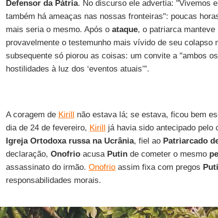
Defensor da Pátria
. No discurso ele advertia: "Vivemos
também há ameaças nas nossas fronteiras": poucas hora
mais seria o mesmo. Após o
ataque
, o patriarca manteve
provavelmente o testemunho mais vívido de seu colapso m
subsequente só piorou as coisas: um convite a "ambos os
hostilidades à luz dos ‘eventos atuais’”.
A coragem de
Kirill
não estava lá; se estava, ficou bem es
dia de 24 de fevereiro,
Kirill
já havia sido antecipado pelo
Igreja Ortodoxa russa na Ucrânia
, fiel ao
Patriarcado 
declaração,
Onofrio
acusa
Putin
de cometer o mesmo
p
assassinato do irmão.
Onofrio
assim fixa com pregos
Put
responsabilidades morais.