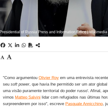
Presidential of Russia Press and Information Office | Wikime
"Como argumentou
Olivier Roy
em uma entrevista recent
seu
soft power
, que havia lhe permitido ser um ator global
uma visão puramente territorial do poder russo'. Afinal, a
vimos
Matteo Salvini
lidar com refugiados nas últimas ho
surpreenderem por isso", escreve
Pasquale Annicchino
, j