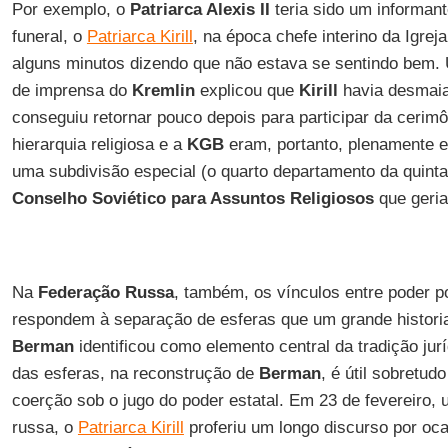
Por exemplo, o
Patriarca Alexis II
teria sido um informan
funeral, o
Patriarca Kirill
, na época chefe interino da Igrej
alguns minutos dizendo que não estava se sentindo bem
de imprensa do
Kremlin
explicou que
Kirill
havia desmaia
conseguiu retornar pouco depois para participar da cerimô
hierarquia religiosa e a
KGB
eram, portanto, plenamente es
uma subdivisão especial (o quarto departamento da quinta
Conselho Soviético para Assuntos Religiosos
que geria
Na
Federação Russa
, também, os vínculos entre poder po
respondem à separação de esferas que um grande histori
Berman
identificou como elemento central da tradição jur
das esferas, na reconstrução de
Berman
, é útil sobretudo
coerção sob o jugo do poder estatal. Em 23 de fevereiro,
russa, o
Patriarca Kirill
proferiu um longo discurso por oca