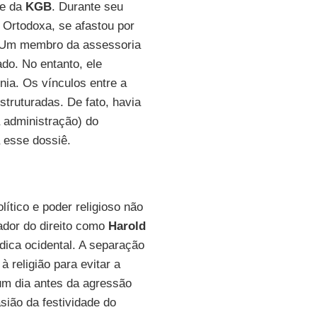
te da
KGB
. Durante seu
a Ortodoxa, se afastou por
. Um membro da assessoria
do. No entanto, ele
nia. Os vínculos entre a
truturadas. De fato, havia
 administração) do
 esse dossiê.
lítico e poder religioso não
ador do direito como
Harold
ídica ocidental. A separação
 à religião para evitar a
 um dia antes da agressão
sião da festividade do