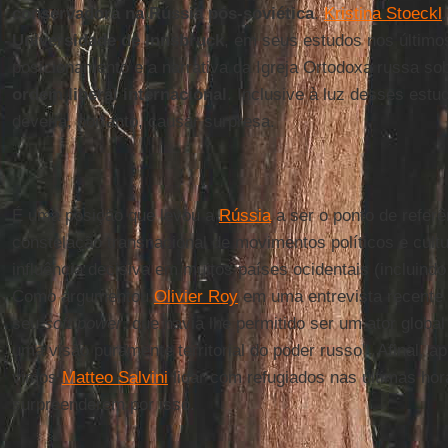
conservadora na Rússia pós-soviética
.
Kristina Stoeckl
Universidade de Innsbruck
, em seus estudos nos último
posicionamento e a narrativa da Igreja Ortodoxa russa so
ordem liberal internacional
. Inclusive à luz desses est
deveria, portanto, causar surpresa.
É uma posição que levou a
Rússia
a ser o ponto de refer
constelação transnacional de movimentos políticos e cult
influência decisiva em muitos países ocidentais (incluind
Como argumentou
Olivier Roy
em uma entrevista recente
seu
soft power
, que havia lhe permitido ser um ator global
uma visão puramente territorial do poder russo". Afinal, a
vimos
Matteo Salvini
lidar com refugiados nas últimas ho
surpreenderem por isso.