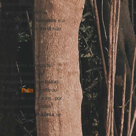
, professora da
s anos aprofundou o
bre os
direitos humanos
e a
udos, a posição de
Kirill
não
ência de uma variegada
urais que exerceram
o
Estados Unidos
e
Itália
).
 ao
Obs
: "
Putin
sacrificou
 nos últimos vinte anos, por
pocalípticamente, todos
ras. E alguns na
Polônia
se