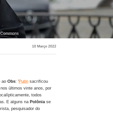
dia Commons
10 Março 2022
e ao
Obs
: '
Putin
sacrificou
 nos últimos vinte anos, por
pocalípticamente, todos
ras. E alguns na
Polônia
se
urista, pesquisador do