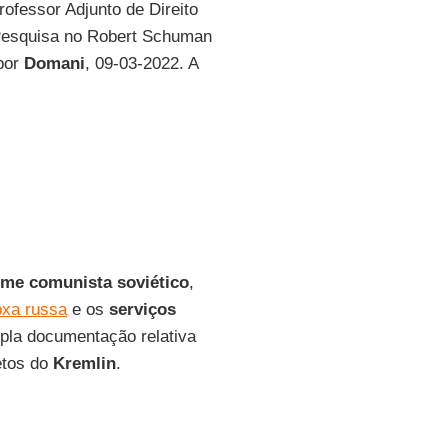
Professor Adjunto de Direito
 Pesquisa no Robert Schuman
 por
Domani
, 09-03-2022. A
ime comunista soviético
,
oxa russa
e os
serviços
pla documentação relativa
etos do
Kremlin
.