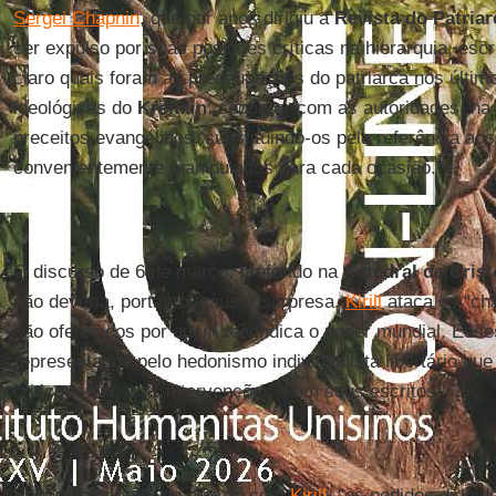
Sergei Chapnin
, que por anos dirigiu a
Revista do Patria
ser expulso por suas posições críticas na hierarquia, esc
claro quais foram as preocupações do patriarca nos últim
ideológicas do
Kremlin
, cooperar com as autoridades, n
preceitos evangélicos, substituindo-os pela referência aos 
convenientemente manipulados para cada ocasião.
O discurso de 6 de março, proferido na
Catedral de Cris
não deveria, portanto, causar surpresa.
Kirill
ataca os “ch
são oferecidos por quem reivindica o poder mundial. Esse
representados pelo hedonismo individualista libertário qu
criticado em suas intervenções e em seus escritos.
Especificamente, de acordo com
Kirill
, "os pedidos dirigi