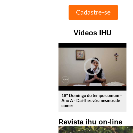
Vídeos IHU
play_circle_outline
18º Domingo do tempo comum -
Ano A - Dai-lhes vós mesmos de
comer
Revista ihu on-line