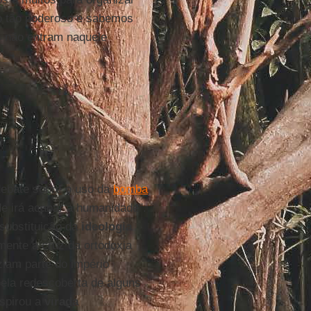
o tão poderoso e sabemos
s não entram naquele
debate sobre o uso da
bomba
de irá acabar a humanidade".
substituição da
ideologia
ente a cruz da ortodoxia
ziam parte do império
ela redescoberta de alguns
nspirou a
virada