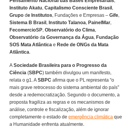
Pensamento Nacional das Bases Empresariais
,
Instituto
Akatu
,
Capitalismo Consciente Brasil
,
Grupo
d
e
Institutos
, Fundações e Empresas –
Gife
,
Sistema
B Brasil
,
Instituto
Talanoa
,
PainelMar
,
FecomercioSP
,
Observatório
do
Clima
,
Observatório
d
a Governança da
Água
,
Fundação
SOS Mata Atlântica
e
Rede de ONGs da Mata
Atlântica
.
A
Sociedade Brasileira para o Progresso da
Ciência
(
SBPC
) também divulgou um manifesto,
relata o g1. A
SBPC
afirma que o PL representa “o
mais grave retrocesso do sistema ambiental do país”
desde a redemocratização. Segundo o documento, a
proposta fragiliza as regras e os mecanismos de
análise, controle e fiscalização, além de ignorar
completamente o estado de
emergência climática
que
a Humanidade enfrenta atualmente.