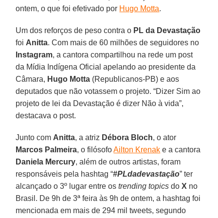
ontem, o que foi efetivado por
Hugo Motta
.
Um dos reforços de peso contra o
PL da Devastação
foi
Anitta
. Com mais de 60 milhões de seguidores no
Instagram
, a cantora compartilhou na rede um post
da Mídia Indígena Oficial apelando ao presidente da
Câmara,
Hugo Motta
(Republicanos-PB) e aos
deputados que não votassem o projeto. “Dizer Sim ao
projeto de lei da Devastação é dizer Não à vida”,
destacava o post.
Junto com
Anitta
, a atriz
Débora
Bloch
, o ator
Marcos
Palmeira
, o filósofo
Ailton Krenak
e a cantora
Daniela
Mercury
, além de outros artistas, foram
responsáveis pela hashtag “
#PLdadevastação
” ter
alcançado o 3º lugar entre os
trending topics
do
X
no
Brasil. De 9h de 3ª feira às 9h de ontem, a hashtag foi
mencionada em mais de 294 mil tweets, segundo