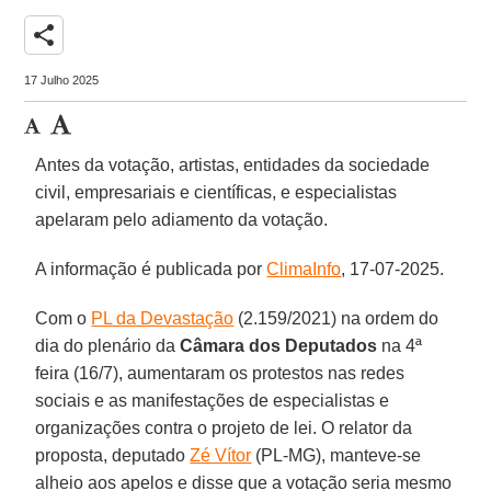
share
17 Julho 2025
Antes da votação, artistas, entidades da sociedade
civil, empresariais e científicas, e especialistas
apelaram pelo adiamento da votação.
A informação é publicada por
ClimaInfo
, 17-07-2025.
Com o
PL da Devastação
(2.159/2021) na ordem do
dia do plenário da
Câmara dos Deputados
na 4ª
feira (16/7), aumentaram os protestos nas redes
sociais e as manifestações de especialistas e
organizações contra o projeto de lei. O relator da
proposta, deputado
Zé Vítor
(PL-MG), manteve-se
alheio aos apelos e disse que a votação seria mesmo