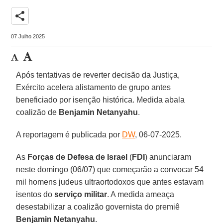
share
07 Julho 2025
Após tentativas de reverter decisão da Justiça,
Exército acelera alistamento de grupo antes
beneficiado por isenção histórica. Medida abala
coalizão de
Benjamin Netanyahu
.
A reportagem é publicada por
DW
, 06-07-2025.
As
Forças de Defesa de Israel
(
FDI
) anunciaram
neste domingo (06/07) que começarão a convocar 54
mil homens judeus ultraortodoxos que antes estavam
isentos do
serviço militar
. A medida ameaça
desestabilizar a coalizão governista do premiê
Benjamin Netanyahu
.