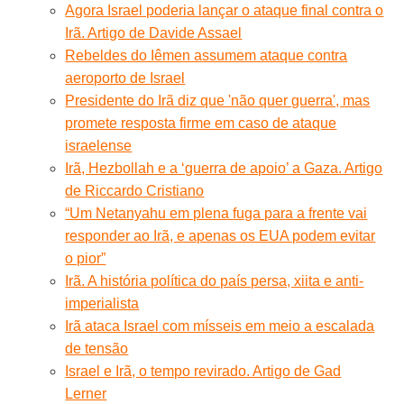
Agora Israel poderia lançar o ataque final contra o
Irã. Artigo de Davide Assael
Rebeldes do Iêmen assumem ataque contra
aeroporto de Israel
Presidente do Irã diz que 'não quer guerra', mas
promete resposta firme em caso de ataque
israelense
Irã, Hezbollah e a ‘guerra de apoio’ a Gaza. Artigo
de Riccardo Cristiano
“Um Netanyahu em plena fuga para a frente vai
responder ao Irã, e apenas os EUA podem evitar
o pior”
Irã. A história política do país persa, xiita e anti-
imperialista
Irã ataca Israel com mísseis em meio a escalada
de tensão
Israel e Irã, o tempo revirado. Artigo de Gad
Lerner