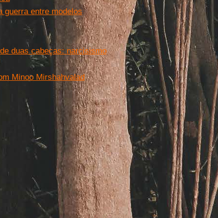
ga guerra entre modelos
 de duas cabeças: narcisismo
 com Minoo Mirshahvalad