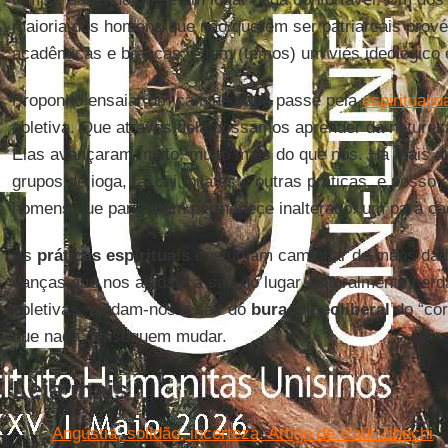
maioria dos homens que não querem ser patriarcais prov
acadêmicas e brancas, e tem (temos) um viés ideológico 
Proponho ensaiar um caminho que passe pela
espirituali
coletiva. Que através dela possamos aprender da natureza
Elas avançaram muito, muito mais do que nós. Há mais de
grupos de ioga, tai chi, pilates e outras práticas, e posso
homens que participam permanece inalterado: um para ca
As
práticas espirituais
costumam caminhar de mãos dad
danças que nos ajudam a sair do lugar culturalmente herd
coletivas, ajudam-nos a sair do
buraco neoliberal
do “cor
que nada conseguem mudar.
Leia mais
Angústia, solidão, incerteza. Artigo de Raúl Zibechi