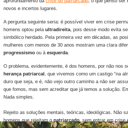
aprofundamento da
crise do patriarcado
, o que penso ser
novos e incertos lugares.
A pergunta seguinte seria: é possível viver em crise per
homens optou pela
ultradireita
, pois desse modo evita se
simbólico herdado. Pela primeira vez em décadas, as pos
mulheres com menos de 30 anos mostram uma clara difer
progressismo
ou à
esquerda
.
O problema, evidentemente, é dos homens, por não nos s
herança patriarcal
, que vivemos como um castigo “na al
duro que seja, e é, não vejo outro caminho a não ser assum
que fomos, mas sem acreditar que já temos a solução. Em
Nada simples.
Rejeito as soluções mentais, teóricas, ideológicas. Não s
homens que rejeitam o
patriarcado
, sem entrar em crise
tempo, sabendo que é um lugar nada confortável. Um dos