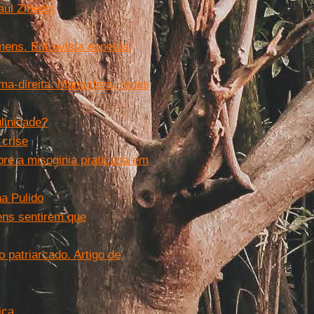
úl Zibechi
mens. Entrevista especial
ma-direita. Manosfera, redes
linidade?
 crise
re a misoginia praticada em
na Pulido
ens sentirem que
o patriarcado. Artigo de
ica