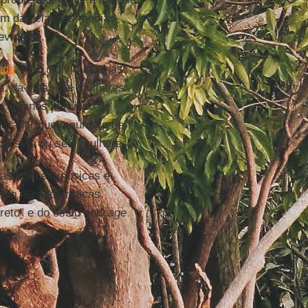
ém das classes médias
evidente.
dade
. Não individual, mas
, da vida, das mulheres.
 30 anos participo de
 garantir que o número de
da seis ou sete mulheres.
as com as músicas e
ado. Sendo práticas
reto” e do estilo
new age