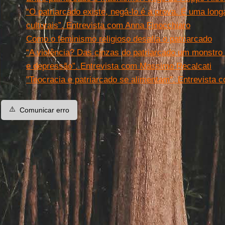
“O patriarcado existe, negá-lo é a prova. É uma lon
culturais”. Entrevista com Anna Finocchiaro
Como o feminismo religioso desafia o patriarcado
“A violência? Das cinzas do patriarcado um monstro
e depressão”. Entrevista com Massimo Recalcati
"Teocracia e patriarcado se alimentam". Entrevista
⚠️
Comunicar erro