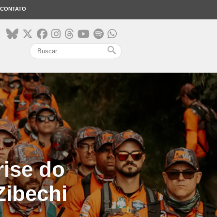
CONTATO
search
ise do
Zibechi