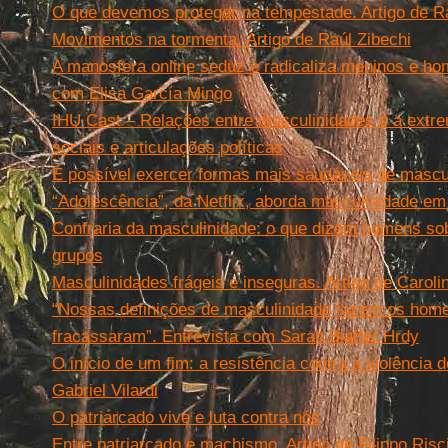
O que devemos proteger na tempestade. Artigo de Ra
Movimentos na tormenta. Artigo de Raúl Zibechi
A manosfera online seduz e radicaliza meninos e ho
com Elisa García Mingo
IHU Cast – Relações entre masculinidades e a extre
sociais e articulações políticas
É possível exercer formas mais saudáveis de mascu
“Adolescência”, da Netflix, aborda masculinidade em
Confraria da masculinidade: o que dizem homens sob
grupos
Masculinidades frágeis e inseguras. Artigo de Caroli
“Nossas definições de masculinidade fazem os hom
fracassaram”. Entrevista com Sarah Blaffer Hrdy
O início de um fim: a resistência contra a violência d
Gabriel Vilardi
O patriarcado vive e luta contra nós
Entre patriarcado e machismo. Artigo de Filippo Risc