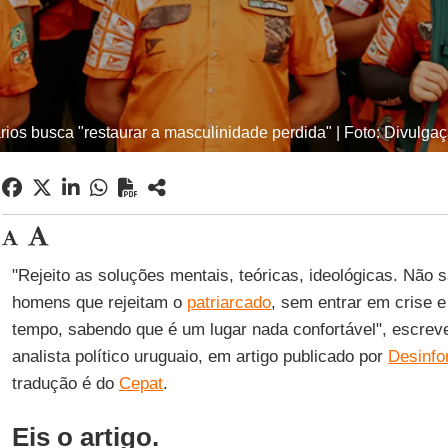
ios busca "restaurar a masculinidade perdida" | Foto: Divulga
"Rejeito as soluções mentais, teóricas, ideológicas. Não 
homens que rejeitam o
patriarcado
, sem entrar em crise 
tempo, sabendo que é um lugar nada confortável", escre
analista político uruguaio, em artigo publicado por
Desinf
tradução é do
Cepat
.
Eis o artigo.