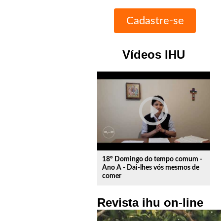
Vídeos IHU
play_circle_outline
18º Domingo do tempo comum -
Ano A - Dai-lhes vós mesmos de
comer
Revista ihu on-line