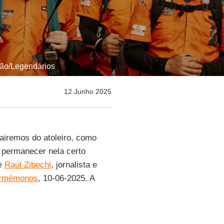
ção/Legendários
12 Junho 2025
sairemos do atoleiro, como
e permanecer nela certo
ve
Raúl Zibechi
, jornalista e
ormémonos
, 10-06-2025. A