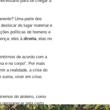
 necessário para se chegar a
manente? Uma parte dos
 deslocar do lugar material e
ições políticas de homens e
ença: eles à
direita
, elas no
entirmos de acordo com a
ma e no corpo”. Por mais
ir a realidade, a crise do
 suma, viver em crise.
airemos do atoleiro, como
 e permanecer nela certo
 problemas é que a imensa