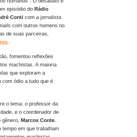
eitos humanos”. O desabafo é
 um episódio do
Rádio
dré Conti
com a jornalista
-mails com outros homens no
as de suas parceiras,
inos
.
tão, fomentou reflexões
os machistas. A maioria
elas que exploram a
 com ódio a tudo que é
re o tema: o professor da
idade, e o coordenador de
e gênero,
Marcos Conte
.
o tempo em que trabalham
ortamentos machistas,