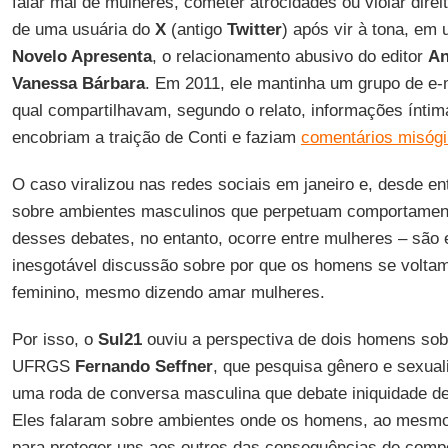
falar mal de mulheres, cometer atrocidades ou violar dir
de uma usuária do
X
(antigo
Twitter
) após vir à tona, em
Novelo Apresenta
, o relacionamento abusivo do editor
An
Vanessa Bárbara
. Em 2011, ele mantinha um grupo de e
qual compartilhavam, segundo o relato, informações íntim
encobriam a traição de Conti e faziam
comentários misóg
O caso viralizou nas redes sociais em janeiro e, desde en
sobre ambientes masculinos que perpetuam comportament
desses debates, no entanto, ocorre entre mulheres – são 
inesgotável discussão sobre por que os homens se voltam
feminino, mesmo dizendo amar mulheres.
Por isso, o
Sul21
ouviu a perspectiva de dois homens sob
UFRGS
Fernando Seffner
, que pesquisa gênero e sexual
uma roda de conversa masculina que debate iniquidade d
Eles falaram sobre ambientes onde os homens, ao mesm
para proteger uns aos outros das consequências de comp