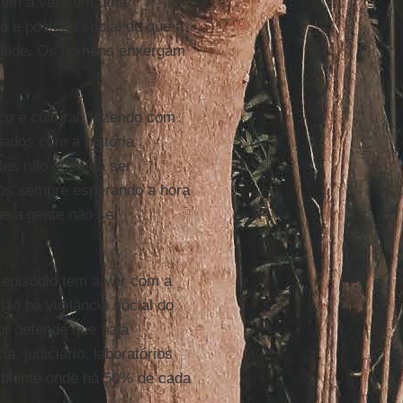
 tem a ver com uma
o e posição social do que a
iedade. Os homens enxergam
o e cultural, fazendo com
ados com a história
les não chega a ser
mos sempre esperando a hora
ue a gente não se
 episódio tem a ver com a
o há vigilância social do
sor defende que haja
a, judiciário, laboratórios
mbiente onde há 50% de cada