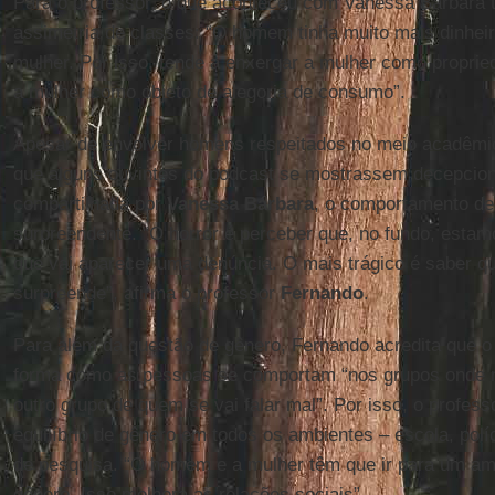
Para o professor, o que aconteceu com Vanessa Bárbara
assimetria de classes: “O homem tinha muito mais dinheir
mulher. Por isso, tende a enxergar a mulher como propr
a mulher como objeto de alegoria de consumo”.
Apesar de envolver homens respeitados no meio acadêmic
que alguns ouvintes do podcast se mostrassem decepcion
compartilhada por
Vanessa
Bárbara
, o comportamento de
surpreendente. “O horror é perceber que, no fundo, esta
que vai aparecer uma denúncia. O mais trágico é saber q
surpreende”, afirma o professor
Fernando
.
Para além da questão de gênero, Fernando acredita que o
forma como as pessoas se comportam “nos grupos onde nã
outro grupo de quem se vai falar mal”. Por isso, o profes
equilíbrio de gênero em todos os ambientes – escola, políci
de pesquisa. “O homem e a mulher têm que ir para um a
gênero. Isso melhora as relações sociais”.