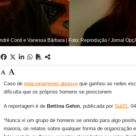
ndré Conti e Vanessa Bárbara | Foto: Reprodução / Jornal Opç
Caso de
relacionamento abusivo
que ganhou as redes es
dificulta que os próprios homens se posicionem
A reportagem é de
Bettina
Gehm
, publicada por
Sul21
, 0
“Nunca vi um grupo de homens se unindo para algo positi
maioria, os relatos sobre qualquer forma de organização e