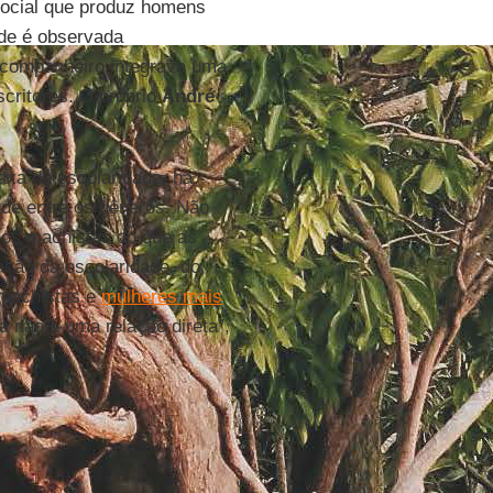
ocial que produz homens
ade é observada
 companheiro integrava uma
escritores. O próprio
André
xa de escolaridade, há
de entre os gêneros. Não
os machistas do que as
ação da escolaridade, do
 machistas e
mulheres mais
 não é uma relação direta”,