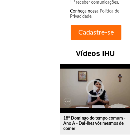
receber comunicações.
Conheça nossa
Política de
Privacidade
.
Vídeos IHU
play_circle_outline
18º Domingo do tempo comum -
Ano A - Dai-lhes vós mesmos de
comer