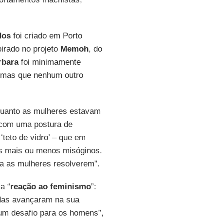
dos
foi criado em Porto
pirado no projeto
Memoh
, do
rbara
foi minimamente
, mas que nenhum outro
quanto as mulheres estavam
 com uma postura de
teto de vidro’ – que em
s mais ou menos misóginos.
a as mulheres resolverem”.
a “
reação ao feminismo
”:
odas avançaram na sua
um desafio para os homens”,