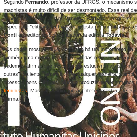
Segundo
Fernando
, professor da UFRGS, o mecanismo s
machistas é muito difícil de ser desmontado. Essa realid
especialmente no caso de
Vanessa
Bárbara
, em que seu
espécie de “elite intelectual”, composta por jornalistas e 
Conti
era editor e sócio-fundador da editora
Todavia
.
“Os dados mostram que, conforme há um incremento na ta
também uma melhor compreensão das relações de equida
podemos afirmar que pessoas que estudam mais são men
outras”, salienta Fernando. “De qualquer maneira, a ampli
acesso a bens culturais, ajuda a produzir homens menos
feministas
. Mas o episódio que aconteceu mostra que essa
afirma.