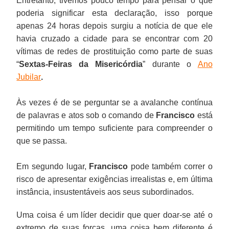
Entretanto, tivemos pouco tempo para pensar o que
poderia significar esta declaração, isso porque
apenas 24 horas depois surgiu a notícia de que ele
havia cruzado a cidade para se encontrar com 20
vítimas de redes de prostituição como parte de suas
“
Sextas-Feiras da Misericórdia
” durante o
Ano
Jubilar
.
Às vezes é de se perguntar se a avalanche contínua
de palavras e atos sob o comando de
Francisco
está
permitindo um tempo suficiente para compreender o
que se passa.
Em segundo lugar,
Francisco
pode também correr o
risco de apresentar exigências irrealistas e, em última
instância, insustentáveis aos seus subordinados.
Uma coisa é um líder decidir que quer doar-se até o
extremo de suas forças, uma coisa bem diferente é