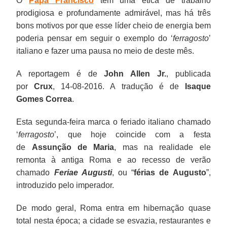
O
Papa Francisco
tem uma ética de trabalho
prodigiosa e profundamente admirável, mas há três
bons motivos por que esse líder cheio de energia bem
poderia pensar em seguir o exemplo do ‘
ferragosto
’
italiano e fazer uma pausa no meio de deste mês.
A reportagem é de
John Allen Jr.
, publicada
por
Crux
, 14-08-2016. A tradução é de
Isaque
Gomes Correa
.
Esta segunda-feira marca o feriado italiano chamado
‘
ferragosto
’, que hoje coincide com a festa
de
Assunção de Maria
, mas na realidade ele
remonta à antiga Roma e ao recesso de verão
chamado
Feriae Augusti
, ou “
férias de Augusto
”,
introduzido pelo imperador.
De modo geral, Roma entra em hibernação quase
total nesta época; a cidade se esvazia, restaurantes e