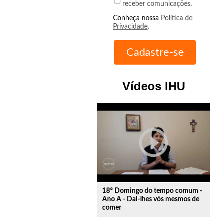
receber comunicações.
Conheça nossa
Política de
Privacidade
.
Vídeos IHU
play_circle_outline
18º Domingo do tempo comum -
Ano A - Dai-lhes vós mesmos de
comer