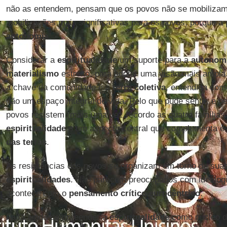
não as entendem, pensam que os povos não se mobilizam
mobilizações mais significativas para os povos, porque a 
autonomia
.
Considerar a
espiritualidade
um suporte para a
autonom
materialismo
estreito, para adotar uma visão mais ampl
a chave da comunidade é a
terra coletiva
, entendida co
não um espaço integral de vida. Pelo que pude sentir, e p
povos resistem (mais uma vez recordo as quatro famílias
espiritualidade
é um aspecto central que complementa e
das terras
.
As resistências dos povos se organizam em torno de sua
espiritualidades
. Não parecem preocupados com ideolog
acontece com o
pensamento crítico eurocêntrico
.
Falta ainda compreender a
espiritualidade
como núcleo 