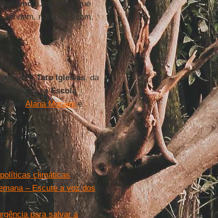
dualismo
. Uma
ética
que
se vendem, não claudicam,
s pessoas:
Tato Iglesias
, da
 professora na
Escola
Keese
,
Alana Moraes
e
olíticas climáticas
semana – Escute a voz dos
gência para salvar a