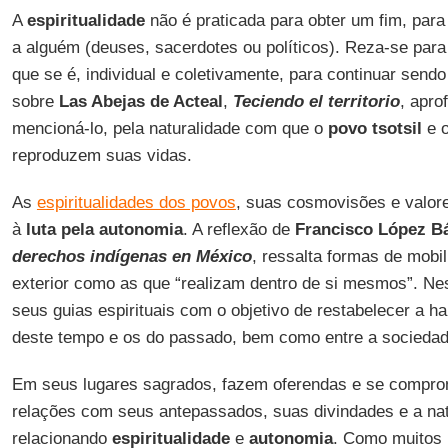
A
espiritualidade
não é praticada para obter um fim, para
a alguém (deuses, sacerdotes ou políticos). Reza-se para
que se é, individual e coletivamente, para continuar send
sobre
Las Abejas de Acteal
,
Teciendo el territorio
, apr
mencioná-lo, pela naturalidade com que o
povo tsotsil
e 
reproduzem suas vidas.
As
espiritualidades dos povos
, suas cosmovisões e valore
à
luta pela autonomia
. A reflexão de
Francisco López B
derechos indígenas en México
, ressalta formas de mobil
exterior como as que “realizam dentro de si mesmos”. Ne
seus guias espirituais com o objetivo de restabelecer a 
deste tempo e os do passado, bem como entre a sociedad
Em seus lugares sagrados, fazem oferendas e se compr
relações com seus antepassados, suas divindades e a nat
relacionando
espiritualidade
e
autonomia
. Como muitos