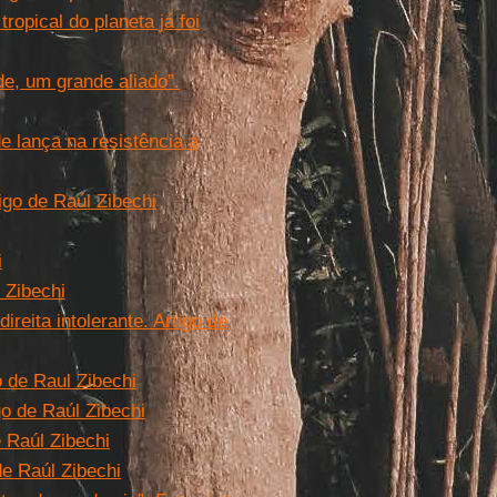
opical do planeta já foi
de, um grande aliado”.
e lança na resistência a
igo de Raúl Zibechi
i
 Zibechi
reita intolerante. Artigo de
o de Raul Zibechi
go de Raúl Zibechi
 Raúl Zibechi
de Raúl Zibechi