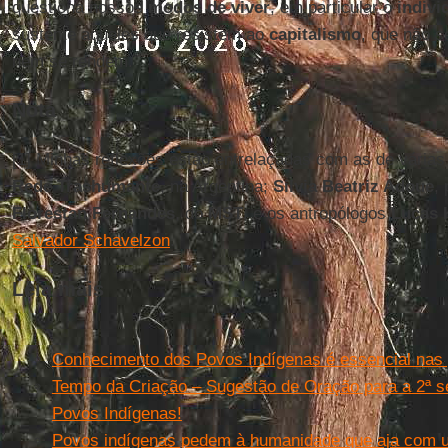
questiona nossos
modos de viver
, em particular o
indivi
sustente aqueles que resistem ao
capitalismo
, que não 
nem se rendem.
Nota
[1] Minhas reflexões estão entrelaçadas com as de vária
Rede Trashumante
, na Argentina;
Silvia Beatriz Adoue
,
Florestan Fernandes
, do
MST
, e os antropólogos
Lucas 
Salvador Schavelzon
.
Leia mais
Conhecimento dos Povos Indígenas é essencial nas p
Tempo da Criação – Sugestão de Oração para a 2ª 
Povos Indígenas!
Povos indígenas pedem à humanidade que aja com ur