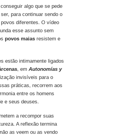
 conseguir algo que se pede
 ser, para continuar sendo o
o povos diferentes. O vídeo
ofunda esse assunto sem
os
povos maias
resistem e
s estão intimamente ligados
árcenas
, em
Autonomías y
ização invisíveis para o
ssas práticas, recorrem aos
harmonia entre os homens
e e seus deuses.
ometem a recompor suas
ureza. A reflexão termina
 não as veem ou as vendo