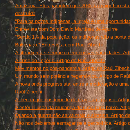
Amazônia. Eles garantem que 20% da maior floresta tr
destruída
“Para os povos indígenas, a Igreja é uma oportunida
Entrevista com Dom David Martínez de Aguirre
“Sendo 1% da população, os indígenas são a ponta d
Bolsonaro.” Entrevista com Raúl Zibechi
A ultradireita se enraizou em nossas sociedades. Art
A crise do império. Artigo de Raúl Zibechi
Movimentos no pós-pandemia. Artigo de Raúl Zibech
Um mundo sem potência hegemônica. Artigo de Raúl
A nova onda progressista: entre a moderação e uma di
Raúl Zibechi
A inércia que nos impede de reagir ao colapso. Artig
A estéril ilusão da mudança de cima para baixo. Arti
Quando a guerra não salva mais o sistema. Artigo de
Não nos deixemos esmagar pela geopolítica. Artigo 