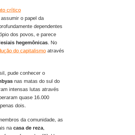
o crítico
 assumir o papel da
profundamente dependentes
 ópio dos povos, e parece
clesiais hegemônicas
. No
dução do capitalismo
através
sil, pude conhecer o
mbyas
nas matas do sul do
am intensas lutas através
peraram quase 16.000
apenas dois.
 membros da comunidade, as
ais na
casa de reza
,