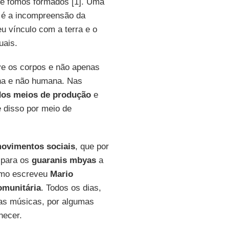
ue fomos formados [1]. Uma
, é a incompreensão da
 vínculo com a terra e o
uais.
ve os corpos e não apenas
ana e não humana. Nas
dos meios de produção
e
 disso por meio de
movimentos sociais
, que por
 para os
guaranis mbyas
a
omo escreveu
Mario
omunitária
. Todos os dias,
as músicas, por algumas
hecer.