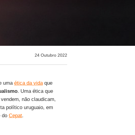
24 Outubro 2022
de uma
ética da vida
que
ualismo
. Uma ética que
e vendem, não claudicam,
ista político uruguaio, em
é do
Cepat
.