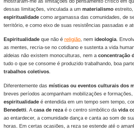
mostraram-me as limitações do pensamento crítico em q
dessas limitações, vinculada a um
materialismo
estreito
espiritualidade
como argamassa das comunidades, de seu
território, e como eixo de suas resistências passadas e at
Espiritualidade
que não é
religião
, nem
ideologia
. Envol
as mentes, recria-se no cotidiano e sustenta a vida hum
aldeias não existem monoculturas, nem a
concentração 
tudo o que se consome é produzido trabalhando, boa parte
trabalhos coletivos
.
Diferentemente das
místicas ou eventos culturais dos 
breves períodos acompanham mobilizações e formações,
espiritualidade
é entendida em um tempo sem tempo, c
Benedetti
. A
casa de reza
é o centro simbólico da
vida c
ao entardecer, a comunidade dança e canta ao som de su
horas. Em certas ocasiões, a reza se estende até o aman