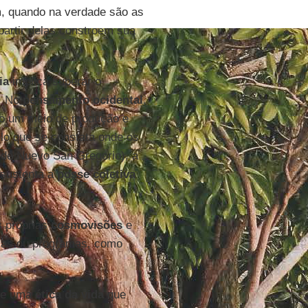
, quando na verdade são as
partir delas constroem sua
ia
implica superar o
a. No
pensamento ocidental
,
mo um meio de produção e
elo que se constata onde os
 de Nuevo San Gregorio), a
 sustenta a
posse coletiva
s próprias
cosmovisões
e
ias ou programas, como
de uma
ética da vida
que