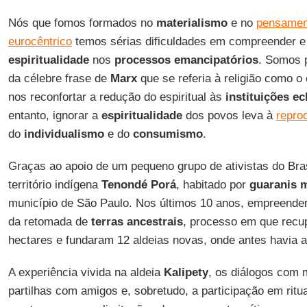
Nós que fomos formados no
materialismo
e no
pensament
eurocêntrico
temos sérias dificuldades em compreender e
espiritualidade
nos
processos emancipatórios
. Somos 
da célebre frase de
Marx
que se referia à religião como o
nos reconfortar a redução do espiritual às
instituições e
entanto, ignorar a
espiritualidade
dos povos leva à
repro
do
individualismo
e do
consumismo
.
Graças ao apoio de um pequeno grupo de ativistas do Bra
território indígena
Tenondé Porá
, habitado por
guaranis 
município de São Paulo. Nos últimos 10 anos, empreender
da retomada de
terras ancestrais
, processo em que recu
hectares e fundaram 12 aldeias novas, onde antes havia 
A experiência vivida na aldeia
Kalipety
, os diálogos com
partilhas com amigos e, sobretudo, a participação em ritu