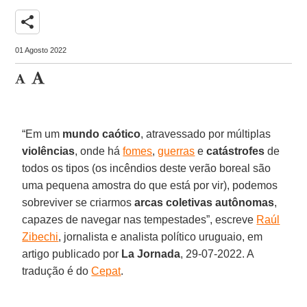
share
01 Agosto 2022
“Em um
mundo
caótico
, atravessado por múltiplas
violências
, onde há
fomes
,
guerras
e
catástrofes
de
todos os tipos (os incêndios deste verão boreal são
uma pequena amostra do que está por vir), podemos
sobreviver se criarmos
arcas
coletivas
autônomas
,
capazes de navegar nas tempestades”, escreve
Raúl
Zibechi
, jornalista e analista político uruguaio, em
artigo publicado por
La
Jornada
, 29-07-2022. A
tradução é do
Cepat
.