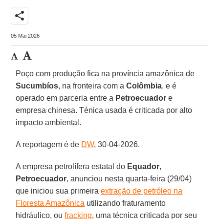
share
05 Mai 2026
Poço com produção fica na província amazônica de
Sucumbíos
, na fronteira com a
Colômbia
, e é
operado em parceria entre a
Petroecuador
e
empresa chinesa. Ténica usada é criticada por alto
impacto ambiental.
A reportagem é de
DW
, 30-04-2026.
A empresa petrolífera estatal do
Equador
,
Petroecuador
, anunciou nesta quarta-feira (29/04)
que iniciou sua primeira
extração de petróleo na
Floresta Amazônica
utilizando fraturamento
hidráulico, ou
fracking
, uma técnica criticada por seu