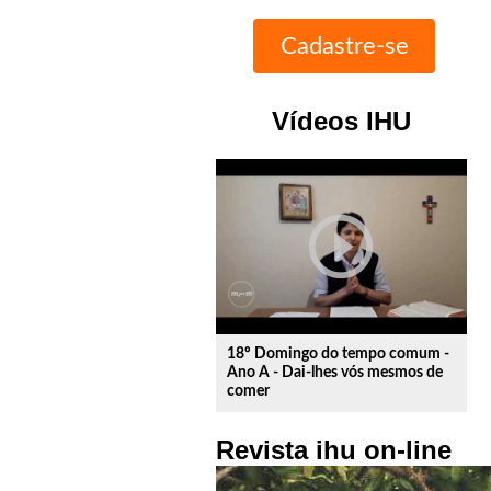
Vídeos IHU
play_circle_outline
18º Domingo do tempo comum -
Ano A - Dai-lhes vós mesmos de
comer
Revista ihu on-line