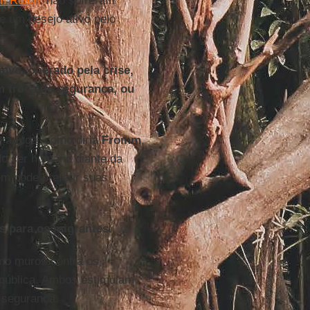
m Reich
, não sofreram
ve um desejo ativo pelo
povo, onerado pela crise,
m troca de segurança, ou
 a fuga, como diria
Fromm
,
 do ser humano diante da
m pode preferir suas
s para os migrantes.
mo muros contra os
 pública. Ambos estimulam
a segurança.