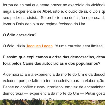
forma de animal que sente prazer no exercício da violênci
nega a experiência de
Abel
, isto é, o outro de si, o Dois 
seu poder narcisista. Se preferir uma definição rigorosa de
levar o Dois de volta ao regime fechado do Um.
O ódio escraviza?
O ódio, dizia
Jacques Lacan
, ‘é uma carreira sem limites’.
É assim que explicamos a crise das democracias, desa
fora pelos Cains das autocracias e dos populismos?
A democracia é a experiência da morte do Um e da descob
eclodem porque faltou o tempo coletivo para a elaboração
Pense no conflito russo-ucraniano: em vez de encaminha
democracia — experiência da morte do Um —
Putin
gosta
negando a experiência do Dois.