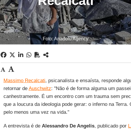
Recalcati
Foto: Anadolu Agency
Massimo Recalcati
, psicanalista e ensaísta, responde al
retornar de
Auschwitz
: "Não é de forma alguma um passeio
canhestramente. É um encontro com um trauma sem pre
que a loucura da ideologia pode gerar: o inferno na Terra.
pelo menos uma vez na vida."
A entrevista é de
Alessandro De Angelis
, publicado por
L