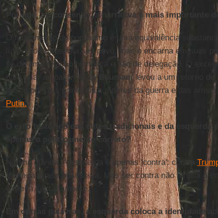
Por que, no consenso, a narrativa é mais importante d
O fundamento do populismo é uma equivalência substanci
líder não representa seu povo, mas o encarna em suas pu
se de uma relação hipnótica e não de delegação. O excess
para usar as palavras de
Bauman
, levou a um retorno de 
busca por pais primordiais, líderes da guerra e das arma
Putin.
O erro histórico das elites tradicionais e da esquerda 
apenas o politicamente correto?
Não há dúvida. A esquerda é apenas 'contra': contra
Trump
maneira quase obsessiva. Mas ser contra não amplia o co
estreita sectariamente.
Em outras palavras, a esquerda coloca a identidade ac