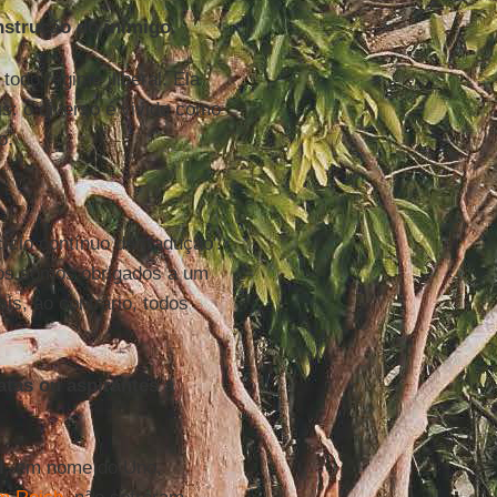
strução do inimigo.
odo regime iliberal. Ela
s: o diverso é vivido como
o.
ício contínuo da tradução'.
dos somos obrigados a um
is, ao contrário, todos
atas ou aspirantes a
l
, em nome do Uno,