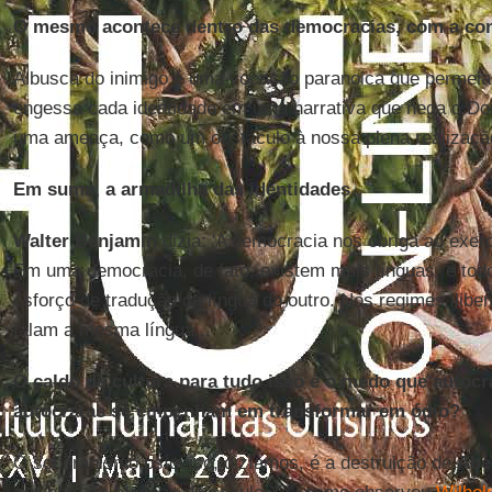
O mesmo acontece dentro das democracias, com a con
A busca do inimigo é uma vocação paranoica que permeia t
engessa cada identidade em uma narrativa que nega o Doi
uma ameaça, como um obstáculo à nossa plena realizaçã
Em suma, a armadilha das identidades.
Walter Benjamin
dizia: 'A democracia nos obriga ao exerc
Em uma democracia, de fato, existem mais línguas, e to
esforço de tradução da língua do outro. Nos regimes ilibera
falam a mesma língua...
O caldo de cultura para tudo isso é o medo que autocr
autocratas se empenham em transformar em ódio?
O soberanismo psíquico, dizíamos, é a destruição de
Abe