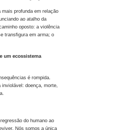
a mais profunda em relação
unciando ao atalho da
caminho oposto: a violência
e transfigura em arma; o
de um ecossistema
onsequências é rompida.
 inviolável: doença, morte,
a.
a regressão do humano ao
reviver. Nós somos a única