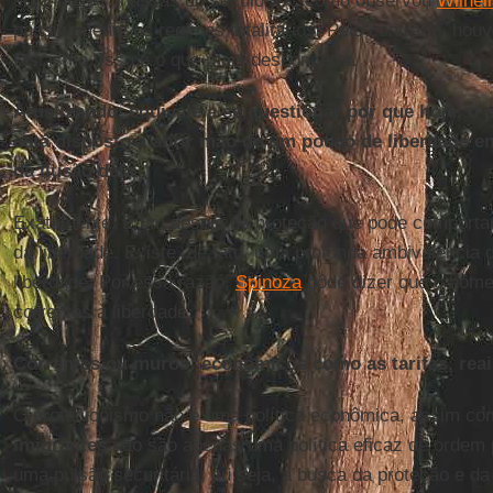
sozinho. As massas do século XX, como observou
Wilhel
passivamente os regimes totalitários. Pelo contrário, hou
fascismo. Isso é o que mais desconcerta.
Atualizando, equivale a se questionar por que hoje, o 
está disposto a abrir mão de um pouco de liberdade e
da ilusão dela.
Exatamente. É um desejo de proteção que pode comportar
da liberdade. Existe, de fato, uma profunda ambivalência
liberdade. Por essa razão,
Spinoza
pôde dizer que o home
correntes à liberdade.
Correntes ou muros: econômicos como as tarifas, reai
O protecionismo não é uma política econômica, assim co
imigrantes
não são apenas uma política eficaz de ordem
uma pulsão securitária, ou seja, a busca da proteção e d