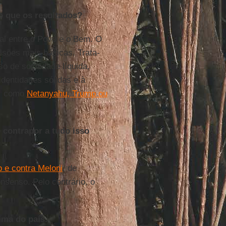
o que os resultados?
al entre o Povo e o Bem. O
lsões mais básicas. Trata-
o de sociedade líquida,
identidades sólidas e à
s, como
Netanyahu, Trump ou
é contrapor a tudo isso
 e contra Meloni
, de
nsenso. Pelo contrário, o
ima do país.