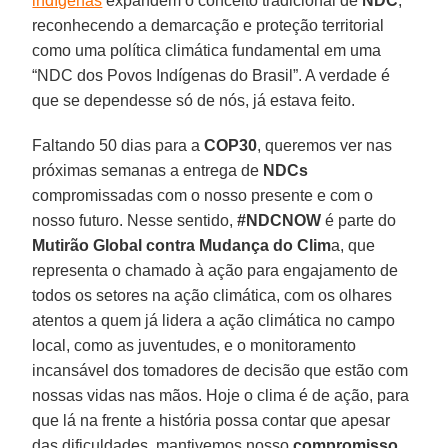
indígenas
expandem o conceito tradicional de
NDC
,
reconhecendo a demarcação e proteção territorial
como uma política climática fundamental em uma
“NDC dos Povos Indígenas do Brasil”. A verdade é
que se dependesse só de nós, já estava feito.
Faltando 50 dias para a
COP30
, queremos ver nas
próximas semanas a entrega de
NDCs
compromissadas com o nosso presente e com o
nosso futuro. Nesse sentido,
#NDCNOW
é parte do
Mutirão Global contra Mudança do Clim
a, que
representa o chamado à ação para engajamento de
todos os setores na ação climática, com os olhares
atentos a quem já lidera a ação climática no campo
local, como as juventudes, e o monitoramento
incansável dos tomadores de decisão que estão com
nossas vidas nas mãos. Hoje o clima é de ação, para
que lá na frente a história possa contar que apesar
das dificuldades, mantivemos nosso
compromisso