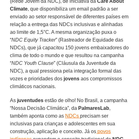
(Rede Jovem da NDC), de iniciativa da
Care About
Climate
, que disponibiliza um email padrão a ser
enviado ao setor responsável de diferentes países em
relação a entrega das NDCs inclusivas e alinhadas
ao limite de 1,5°C. A mesma organização puxa o
“
NDC Equity Tracker
” (Rastreador de Equidade das
NDCs), que já capacitou 150 jovens embaixadores do
clima de todo o mundo e que resultou na campanha
“
NDC Youth Clause
” (Cláusula da Juventude da
NDC), a qual pressiona pela integração formal das
vozes e prioridades dos
jovens
aos compromissos
climáticos nacionais.
As
juventudes
estão de olho! No Brasil, a campanha
“Nossa Decisão Climática”, da
PalmaresLab
,
também aponta como as
NDCs
precisam ser
inclusivas para crianças e adolescentes em sua
construção, aplicação e conceito. Já os
povos