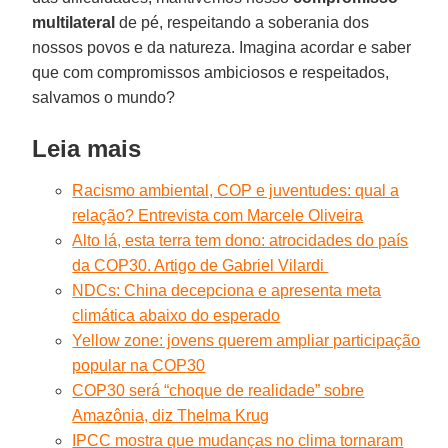
multilateral
de pé, respeitando a soberania dos
nossos povos e da natureza. Imagina acordar e saber
que com compromissos ambiciosos e respeitados,
salvamos o mundo?
Leia mais
Racismo ambiental, COP e juventudes: qual a
relação? Entrevista com Marcele Oliveira
Alto lá, esta terra tem dono: atrocidades do país
da COP30. Artigo de Gabriel Vilardi
NDCs: China decepciona e apresenta meta
climática abaixo do esperado
Yellow zone: jovens querem ampliar participação
popular na COP30
COP30 será “choque de realidade” sobre
Amazônia, diz Thelma Krug
IPCC mostra que mudanças no clima tornaram