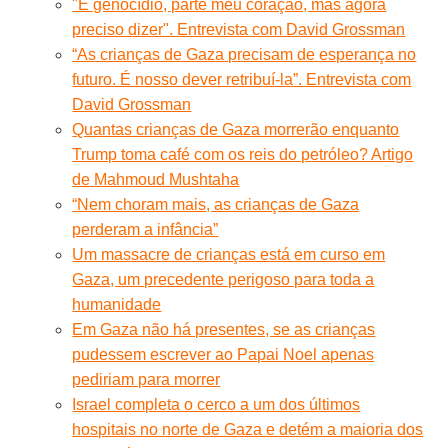
"É genocídio, parte meu coração, mas agora
preciso dizer". Entrevista com David Grossman
“As crianças de Gaza precisam de esperança no
futuro. É nosso dever retribuí-la”. Entrevista com
David Grossman
Quantas crianças de Gaza morrerão enquanto
Trump toma café com os reis do petróleo? Artigo
de Mahmoud Mushtaha
“Nem choram mais, as crianças de Gaza
perderam a infância”
Um massacre de crianças está em curso em
Gaza, um precedente perigoso para toda a
humanidade
Em Gaza não há presentes, se as crianças
pudessem escrever ao Papai Noel apenas
pediriam para morrer
Israel completa o cerco a um dos últimos
hospitais no norte de Gaza e detém a maioria dos