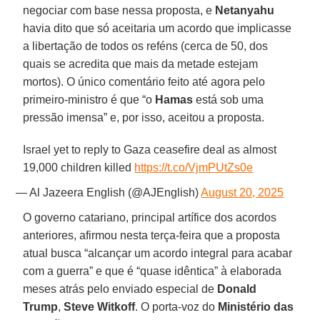
negociar com base nessa proposta, e
Netanyahu
havia dito que só aceitaria um acordo que implicasse
a libertação de todos os reféns (cerca de 50, dos
quais se acredita que mais da metade estejam
mortos). O único comentário feito até agora pelo
primeiro-ministro é que “o
Hamas
está sob uma
pressão imensa” e, por isso, aceitou a proposta.
Israel yet to reply to Gaza ceasefire deal as almost
19,000 children killed
https://t.co/VjmPUtZs0e
— Al Jazeera English (@AJEnglish)
August 20, 2025
O governo catariano, principal artífice dos acordos
anteriores, afirmou nesta terça-feira que a proposta
atual busca “alcançar um acordo integral para acabar
com a guerra” e que é “quase idêntica” à elaborada
meses atrás pelo enviado especial de
Donald
Trump
,
Steve Witkoff
. O porta-voz do
Ministério das