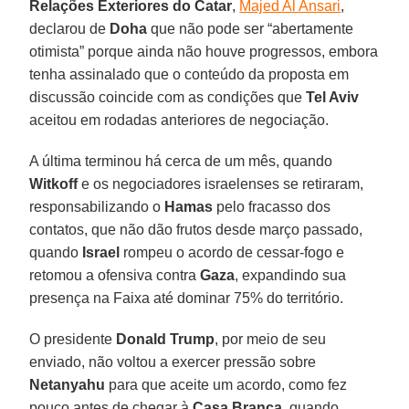
Relações Exteriores do Catar
,
Majed Al Ansari
,
declarou de
Doha
que não pode ser “abertamente
otimista” porque ainda não houve progressos, embora
tenha assinalado que o conteúdo da proposta em
discussão coincide com as condições que
Tel Aviv
aceitou em rodadas anteriores de negociação.
A última terminou há cerca de um mês, quando
Witkoff
e os negociadores israelenses se retiraram,
responsabilizando o
Hamas
pelo fracasso dos
contatos, que não dão frutos desde março passado,
quando
Israel
rompeu o acordo de cessar-fogo e
retomou a ofensiva contra
Gaza
, expandindo sua
presença na Faixa até dominar 75% do território.
O presidente
Donald Trump
, por meio de seu
enviado, não voltou a exercer pressão sobre
Netanyahu
para que aceite um acordo, como fez
pouco antes de chegar à
Casa Branca
, quando