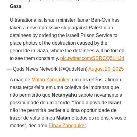
Gaza
.
Ultranationalist Israeli minister Itamar Ben-Gvir has
taken a new repressive step against Palestinian
detainees by ordering the Israeli Prison Service to
place photos of the destruction caused by the
genocide in Gaza, where the detainees will be forced
to see them constantly.
pic.twitter.com/SSRCQ5LHJd
— Quds News Network (@QudsNen)
August 20, 2025
A mãe de
Matan Zangauker
, um dos reféns, afirmou
nesta terça-feira em uma coletiva de imprensa que
não permitirão que
Netanyahu
sabote novamente a
possibilidade de um acordo. “Todo o povo de
Israel
não lhe permitirá perder a última oportunidade de
trazer de volta o meu
Matan
e todos os reféns, vivos e
mortos”, declarou
Einav Zangauker
.