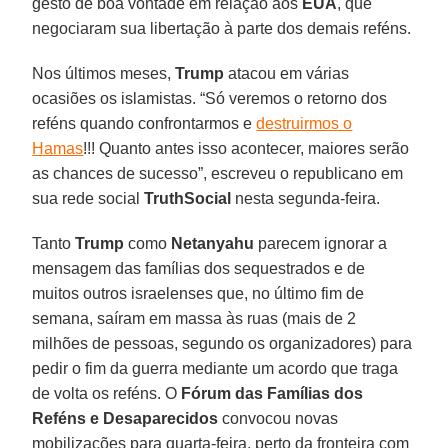
gesto de boa vontade em relação aos
EUA
, que
negociaram sua libertação à parte dos demais reféns.
Nos últimos meses,
Trump
atacou em várias
ocasiões os islamistas. “Só veremos o retorno dos
reféns quando confrontarmos e
destruirmos o
Hamas
!!! Quanto antes isso acontecer, maiores serão
as chances de sucesso”, escreveu o republicano em
sua rede social
TruthSocial
nesta segunda-feira.
Tanto
Trump
como
Netanyahu
parecem ignorar a
mensagem das famílias dos sequestrados e de
muitos outros israelenses que, no último fim de
semana, saíram em massa às ruas (mais de 2
milhões de pessoas, segundo os organizadores) para
pedir o fim da guerra mediante um acordo que traga
de volta os reféns. O
Fórum das Famílias dos
Reféns e Desaparecidos
convocou novas
mobilizações para quarta-feira, perto da fronteira com