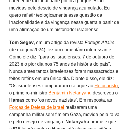
carecer de racionalidade política porque estão
movidas pelo desejo de vingança acumulado. Eu
quero refletir teologicamente essa questão da
irracionalidade e da vingança nessa guerra a partir de
uma afirmação de um historiador israelense.
Tom Segev
, em um artigo da revista
Foreign Affairs
(de mai-jun/2024), fez um comentário interessante.
Como ele diz, “para os israelenses, 7 de outubro de
2023 é o pior dia nos 75 anos de história do país”.
Nunca antes tantos israelenses foram massacrados e
feitos reféns em um único dia. Diante disso, ele diz:
“Os israelenses compararam o ataque ao
Holocausto
;
o primeiro-ministro
Benjamin Netanyahu
descreveu o
Hamas
como ‘os novos nazistas’. Em resposta, as
Forças de Defesa de Israel
realizaram uma
campanha militar sem fim em Gaza, movida pela raiva
e pelo desejo de vingança.
Netanyahu
promete que
a
IDF
lutará contra o Hamas até alcançar a ‘vitória