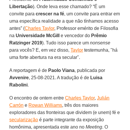
Libertação
). Onde leva esse chamado? “É um
convite para
crescer na fé
, um convite para entrar em
uma específica realidade a que não tínhamos acesso
antes” (
Charles Taylor
, Professor emérito de Filosofia
na
Universidade McGill
e vencedor do
Prêmio
Ratzinger 2019
). Tudo isso parece um
nonsense
para vocês? E, em vez disso,
Taylor
testemunha, "há
uma forte abertura na era secular".
A reportagem é de
Paolo Viana
, publicada por
Avvenire
, 25-08-2021. A tradução é de
Luisa
Rabolini
.
O encontro de ontem entre
Charles Taylor
,
Julián
Carrón
e
Rowan Williams
, três dos maiores
exploradores das fronteiras que dividem (e unem) fé e
secularização
é parte integrante da exposição
homônima, apresentada este ano no
Meeting
. O