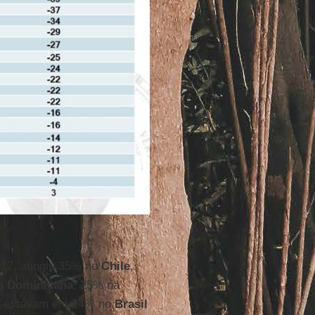
017, atingiu 35% no
Chile
,
a Dominicana
, 25% na
estavam em 14% no
Brasil