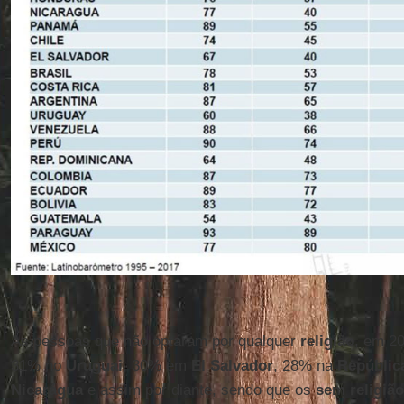
As pessoas que não optaram por qualquer
religião
, em 2
31% no
Uruguai
, 30% em
El Salvador
, 28% na
Repúblic
Nicarágua
e assim por diante, sendo que os
sem religião