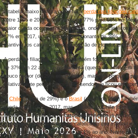
A tabela abaixo mostra como foi a
perda das filiações cató
entre 1995 e 2017 e o aumento de 77% para 80% no
Méxi
maior queda ocorreu em
Honduras
, onde os católicos c
37% em 2017, uma perda impressionante de 39% em 22 a
mantiver, os católicos desaparecerão de Honduras nos p
A perda de filiações católicas também foi muito acima da
de 37% em 22 anos) e no
Panamá
(queda de 34%). Em
E
pouco menor (de 29% em 22 anos), mas isto porque a
pre
relativamente pequena em 1995, sendo que ficou em ape
O
Chile
(queda de 29%) e o
Brasil
(queda de 25%) também
queda entre 1995 e 2017, mas a queda do
Chile
foi maior
século XXI, sendo que os
católicos chilenos
já perderam 
Argentina
continua bem mais católica do que o Brasil e o
católicos tem se dado no ritmo de 1% ao ano. Neste ritm