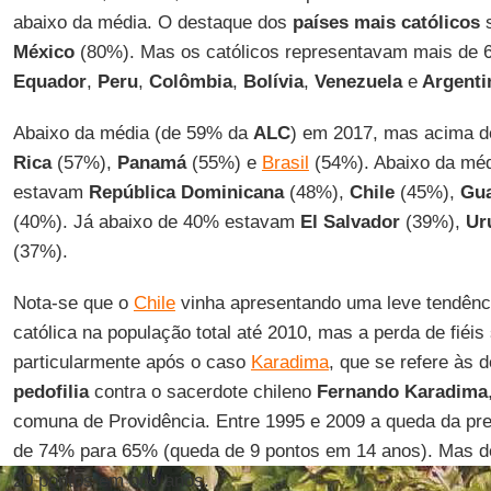
abaixo da média. O destaque dos
países mais católicos
México
(80%). Mas os católicos representavam mais de 
Equador
,
Peru
,
Colômbia
,
Bolívia
,
Venezuela
e
Argenti
Abaixo da média (de 59% da
ALC
) em 2017, mas acima 
Rica
(57%),
Panamá
(55%) e
Brasil
(54%). Abaixo da mé
estavam
República Dominicana
(48%),
Chile
(45%),
Gu
(40%). Já abaixo de 40% estavam
El Salvador
(39%),
Ur
(37%).
Nota-se que o
Chile
vinha apresentando uma leve tendênc
católica na população total até 2010, mas a perda de fiéis
particularmente após o caso
Karadima
, que se refere às 
pedofilia
contra o sacerdote chileno
Fernando Karadima
comuna de Providência. Entre 1995 e 2009 a queda da pr
de 74% para 65% (queda de 9 pontos em 14 anos). Mas de
20 pontos em oito anos.