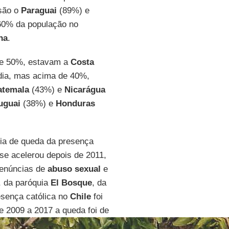
são o
Paraguai
(89%) e
60% da população no
na
.
de 50%, estavam a
Costa
dia, mas acima de 40%,
atemala
(43%) e
Nicarágua
uguai
(38%) e
Honduras
ia de queda da presença
 se acelerou depois de 2011,
denúncias de
abuso sexual
e
, da paróquia
El Bosque
, da
esença católica no
Chile
foi
 2009 a 2017 a queda foi de