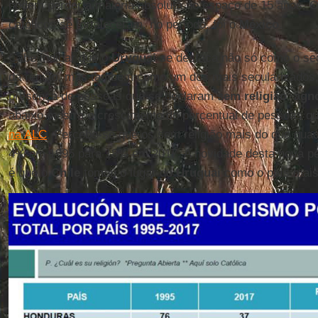
podem perder a maioria absoluta no espaço de 15 anos. O
católicos se fortaleceram, no período, foi o
México
.
Cabe indicar que o
Uruguai
se destaca não só como o se
da região, mas também como um dos mais secularizados,
presença de pessoas que se declaram
sem religião
,
agnó
abaixo mostra o crescimento do percentual de pessoas 
na ALC
. Percebe-se que os sem religião mais do que qua
4% em 1995 para 18% em 2017. A novidade desta nova pe
é que o
Chile
tomou o lugar do
Uruguai
como o país mais 