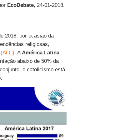
por
EcoDebate
, 24-01-2018.
de 2018, por ocasião da
endências religiosas,
 (ALC)
. A
América Latina
sentação abaixo de 50% da
onjunto, o catolicismo está
.