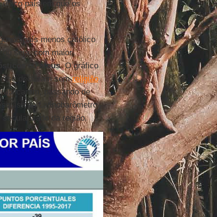
 único país em que os
gundo país menos católico
 ou seja, com maior
sticos
ou
ateus
. O gráfico
que se declaram sem
religião
druplicaram, passando de
squisa do Latinobarômetro
secularizado da região.