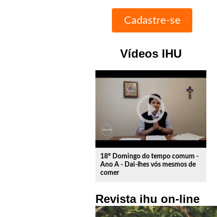
Vídeos IHU
play_circle_outline
18º Domingo do tempo comum -
Ano A - Dai-lhes vós mesmos de
comer
Revista ihu on-line