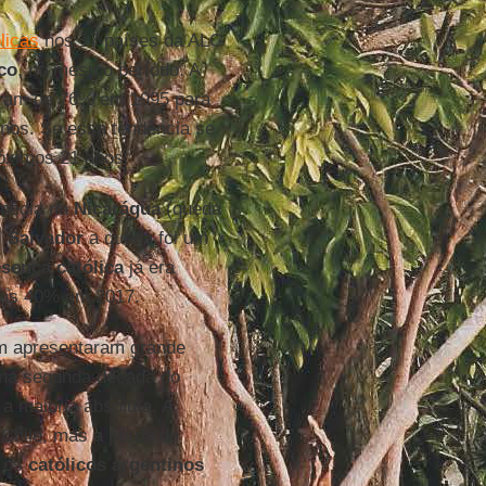
licas
nos 17 países da ALC
co
, no mesmo período. A
aíram de 76% em 1995 para
nos. Se essa tendência se
róximos 21 anos.
 média na
Nicarágua
(queda
l Salvador
a queda foi um
sença católica
já era
nas 40% em 2017.
 apresentaram grande
 na segunda década do
a maioria absoluta. A
 Chile, mas a perda de
o os
católicos argentinos