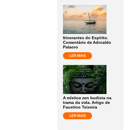
Itinerantes do Espírito.
Comentário de Adroaldo
Palaoro
LER MAIS
A mística zen budista na
trama da vida. Artigo de
Faustino Teixeira
LER MAIS