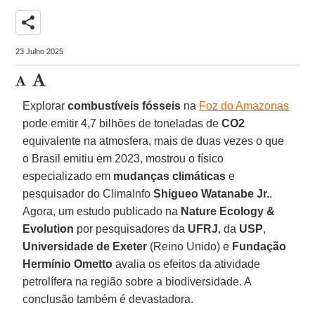
share
23 Julho 2025
Explorar
combustíveis fósseis
na
Foz do Amazonas
pode emitir 4,7 bilhões de toneladas de
CO2
equivalente na atmosfera, mais de duas vezes o que
o Brasil emitiu em 2023, mostrou o físico
especializado em
mudanças climáticas
e
pesquisador do ClimaInfo
Shigueo Watanabe Jr.
.
Agora, um estudo publicado na
Nature Ecology &
Evolution
por pesquisadores da
UFRJ
, da
USP
,
Universidade de Exeter
(Reino Unido) e
Fundação
Hermínio Ometto
avalia os efeitos da atividade
petrolífera na região sobre a biodiversidade. A
conclusão também é devastadora.