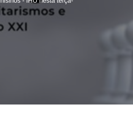
nisinos - IHU nesta terça-