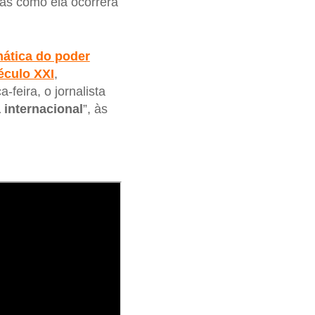
as como ela ocorrerá
mática do poder
éculo XXI
,
-feira, o jornalista
 internacional
”, às