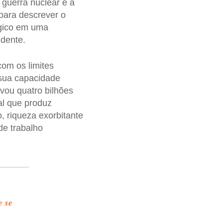
 guerra nuclear e a
para descrever o
ógico em uma
idente.
om os limites
 sua capacidade
vou quatro bilhões
al que produz
 riqueza exorbitante
de trabalho
e se