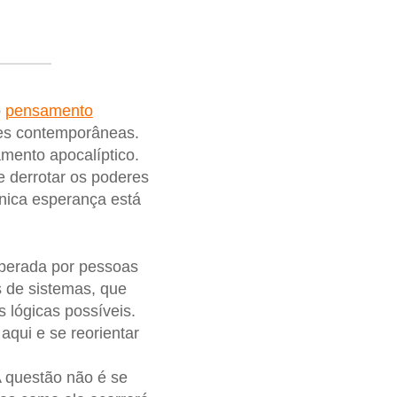
o
pensamento
des contemporâneas.
amento apocalíptico.
e derrotar os poderes
única esperança está
perada por pessoas
s de sistemas, que
 lógicas possíveis.
aqui e se reorientar
A questão não é se