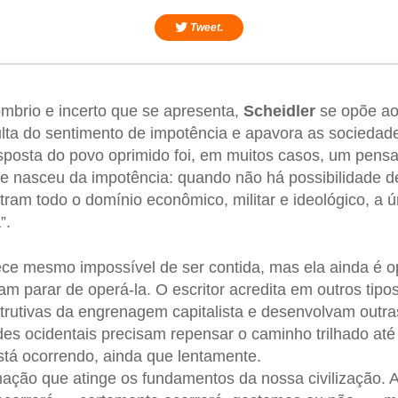
Tweet.
mbrio e incerto que se apresenta,
Scheidler
se opõe a
lta do sentimento de impotência e apavora as socieda
esposta do povo oprimido foi, em muitos casos, um pens
ue nasceu da impotência: quando não há possibilidade d
tram todo o domínio econômico, militar e ideológico, a 
”.
e mesmo impossível de ser contida, mas ela ainda é o
am parar de operá-la. O escritor acredita em outros tipo
strutivas da engrenagem capitalista e desenvolvam outras
des ocidentais precisam repensar o caminho trilhado até 
tá ocorrendo, ainda que lentamente.
ação que atinge os fundamentos da nossa civilização. 