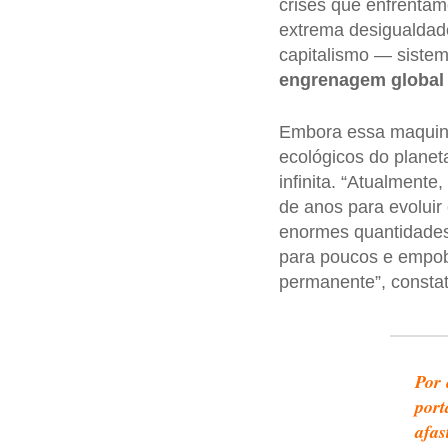
crises que enfrentamo
extrema desigualdade
capitalismo — sistem
engrenagem global
Embora essa maquinar
ecológicos do planet
infinita. “Atualment
de anos para evolui
enormes quantidades
para poucos e empob
permanente”, constat
Por 
port
afas