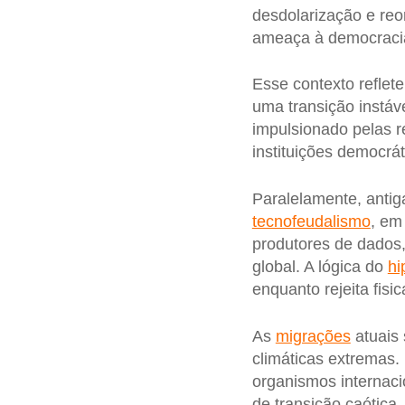
desdolarização e reo
ameaça à democraci
Esse contexto reflete
uma transição instáv
impulsionado pelas 
instituições democrá
Paralelamente, anti
tecnofeudalismo
, em
produtores de dados,
global. A lógica do
hi
enquanto rejeita fisi
As
migrações
atuais 
climáticas extremas.
organismos internaci
de transição caótica