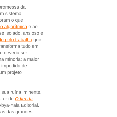
a promessa da
um sistema
foram o que
o algorítmica
e ao
se isolado, ansioso e
o pelo trabalho
que
 transforma tudo em
e deveria ser
ma minoria; a maior
, impedida de
um projeto
a sua ruína iminente,
autor de
O fim da
 Abya-Yala Editorial,
das das grandes