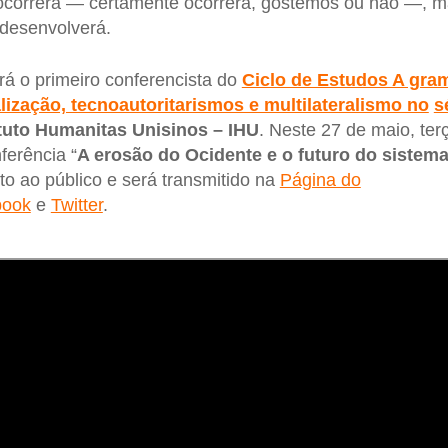
ocorrerá — certamente ocorrerá, gostemos ou não —, m
 desenvolverá.
á o primeiro conferencista do
Ciclo de Estudos A gra
lização, tecnoautoritarismos e multilateralismo no
s
ituto Humanitas Unisinos – IHU
. Neste 27 de maio, terça
ferência “
A erosão do Ocidente e o futuro do sistema
to ao público e será transmitido na
Página do
book
e
Twitter
.