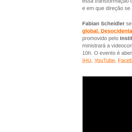
essa transformação 
e em que direção se
Fabian Scheidler
ser
global. Desocidenta
promovido pelo
Inst
ministrará a videocon
10h. O evento é aber
IHU
,
YouTube
,
Face