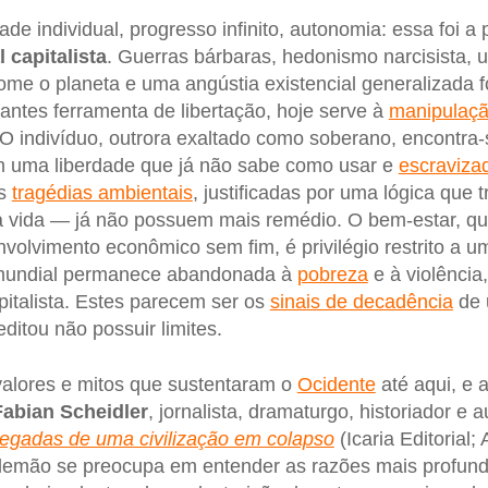
ade individual, progresso infinito, autonomia: essa foi 
l capitalista
. Guerras bárbaras, hedonismo narcisista, 
me o planeta e uma angústia existencial generalizada 
antes ferramenta de libertação, hoje serve à
manipulaçã
. O indivíduo, outrora exaltado como soberano, encontra-
 uma liberdade que já não sabe como usar e
escravizad
as
tragédias ambientais
, justificadas por uma lógica que
a vida — já não possuem mais remédio. O bem-estar, qu
nvolvimento econômico sem fim, é privilégio restrito a u
 mundial permanece abandonada à
pobreza
e à violência
apitalista. Estes parecem ser os
sinais de decadência
de 
editou não possuir limites.
alores e mitos que sustentaram o
Ocidente
até aqui, e 
Fabian Scheidler
, jornalista, dramaturgo, historiador e 
gadas de uma civilização em colapso
(Icaria Editorial;
alemão se preocupa em entender as razões mais profun