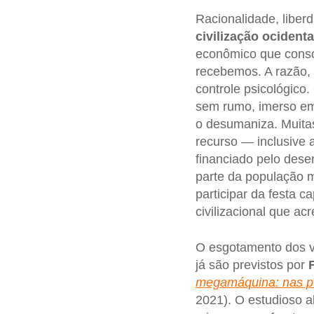
Racionalidade, liberd
civilização ocidenta
econômico que conso
recebemos. A razão, 
controle psicológico
sem rumo, imerso em
o desumaniza. Muit
recurso — inclusive 
financiado pelo dese
parte da população
participar da festa c
civilizacional que acr
O esgotamento dos v
já são previstos por
megamáquina: nas pe
2021). O estudioso 