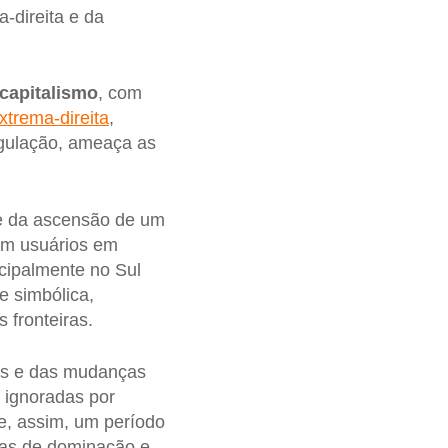
-direita e da
capitalismo
, com
xtrema-direita
,
egulação, ameaça as
te da ascensão de um
mam usuários em
cipalmente no Sul
 simbólica,
 fronteiras.
ões e das mudanças
 ignoradas por
ve, assim, um período
mas de dominação e