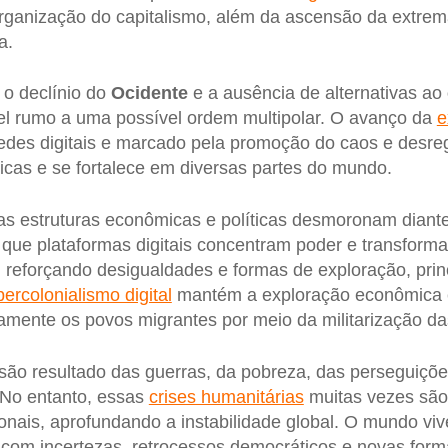
rganização do capitalismo, além da ascensão da extrema
a.
 o declínio do
Ocidente
e a ausência de alternativas ao
el rumo a uma possível ordem multipolar. O avanço da
e
redes digitais e marcado pela promoção do caos e desr
ticas e se fortalece em diversas partes do mundo.
gas estruturas econômicas e políticas desmoronam dian
 que plataformas digitais concentram poder e transfor
 reforçando desigualdades e formas de exploração, prin
percolonialismo digital
mantém a exploração econômica e
camente os povos migrantes por meio da militarização das
são resultado das guerras, da pobreza, das perseguiç
 No entanto, essas
crises humanitárias
muitas vezes são
onais, aprofundando a instabilidade global. O mundo vi
, com incertezas, retrocessos democráticos e novas for