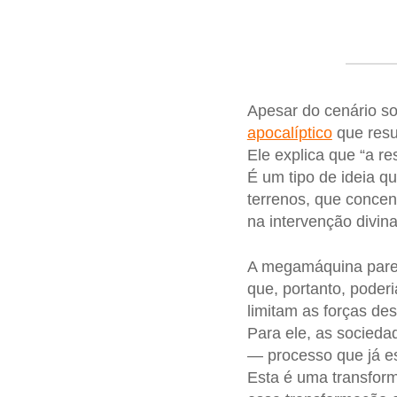
Apesar do cenário so
apocalíptico
que resu
Ele explica que “a r
É um tipo de ideia q
terrenos, que concen
na intervenção divina
A megamáquina parec
que, portanto, poderi
limitam as forças de
Para ele, as socieda
— processo que já es
Esta é uma transform