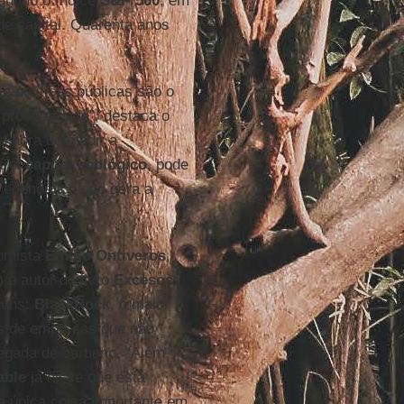
gundo o índice
S&P 500
, em
de capital. Quarenta anos
 e políticas públicas são o
 prosperidade”, destaca o
a hora de medir a
trói
capital ecológico
, pode
e econômica que gera a
omista
Emilio Ontiveros
,
) e autor do livro
Excesos:
guns:
BlackRock
, o maior
es de empresas que não
egada de carbono. “Além
able
já disse que está
a única coisa importante em