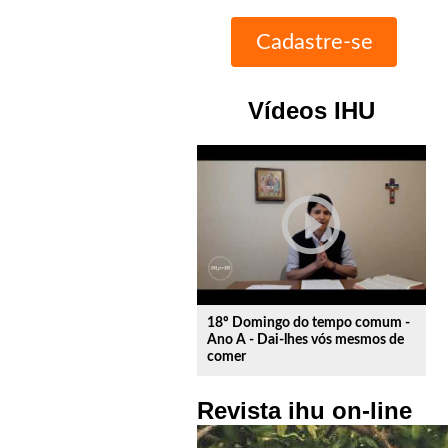
Vídeos IHU
play_circle_outline
18º Domingo do tempo comum -
Ano A - Dai-lhes vós mesmos de
comer
Revista ihu on-line