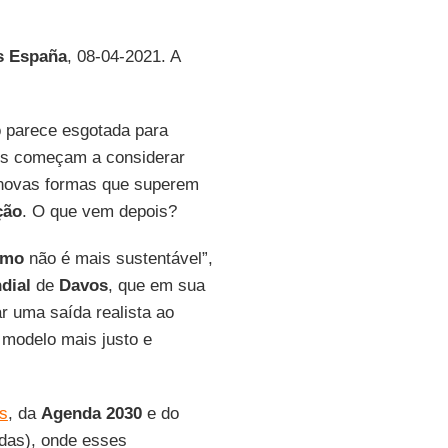
s España
, 08-04-2021. A
o parece esgotada para
zes começam a considerar
novas formas que superem
ção
. O que vem depois?
smo
não é mais sustentável”,
dial
de
Davos
, que em sua
r uma saída realista ao
modelo mais justo e
s
, da
Agenda 2030
e do
adas), onde esses