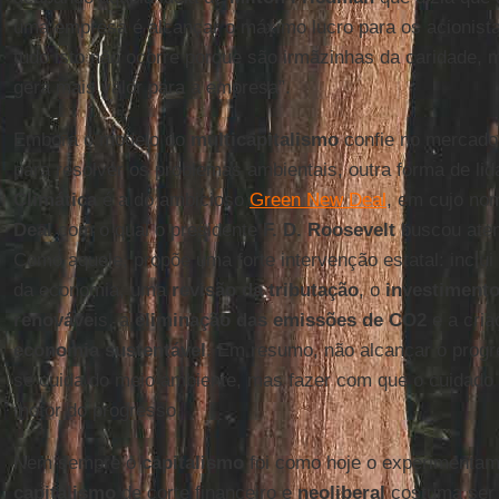
uma empresa é alcançar o máximo lucro para os acionistas
tudo isto não ocorre porque são irmãzinhas da caridade, 
gera mais valor para a empresa”.
Embora o modelo do
multicapitalismo
confie no mercado
para resolver os problemas ambientais, outra forma de li
Climática
é a do ambicioso
Green New Deal
, em cujo no
Deal
com o qual o presidente
F. D. Roosevelt
buscou ate
Como aquele, propõe uma forte intervenção estatal: incl
da economia, uma
revisão da tributação
, o
investiment
renováve
is, a
eliminação das emissões de CO2
e a cria
economia sustentável
. Em resumo, não alcançar o pro
se cuida do meio ambiente, mas fazer com que o cuidado
motor do progresso.
Nem sempre o
capitalismo
foi como hoje o experimentamo
capitalismo
de corte financeiro e
neoliberal
costuma ser 