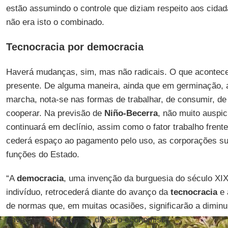
estão assumindo o controle que diziam respeito aos cida
não era isto o combinado.
Tecnocracia por democracia
Haverá mudanças, sim, mas não radicais. O que acontece
presente. De alguma maneira, ainda que em germinação, 
marcha, nota-se nas formas de trabalhar, de consumir, de d
cooperar. Na previsão de
Niño-Becerra
, não muito auspic
continuará em declínio, assim como o fator trabalho frente
cederá espaço ao pagamento pelo uso, as corporações sub
funções do Estado.
“A
democracia
, uma invenção da burguesia do século XIX
indivíduo, retrocederá diante do avanço da
tecnocracia
e 
de normas que, em muitas ocasiões, significarão a diminu
privacidade pessoais”, disse o economista.