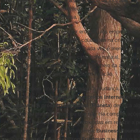
empregados, a reputação e a capacidade de inovação. Se
2015, 85% do valor das empresas já dependia desse tipo 
antes, a situação era a inversa.
Os outros dois capitais a incluir em cálculos empresariais
ecológico e o social. “Todos eles colaboram na criação de
especialista. O
PIB
, por exemplo, cada vez é menos útil n
prosperidade de um país. Uma catástrofe natural, que des
colaborar para aumentar este índice por meio da atividad
reconstrução após a passagem de um furacão.
Já se percebem sinais que precedem a mudança. O econ
presidente de
AFI
(
Analistas Financeiros Internacionais
Amenazas a la prosperidad global
(
Planeta
) destaca al
investidor do planeta, anunciou que não iria comprar açõ
estivessem explicitamente comprometidas em reduzir a p
disso, o poderoso
lobby
estadunidense
Business Roundt
acabando aquela ideia de
Milton Friedman
que dizia que 