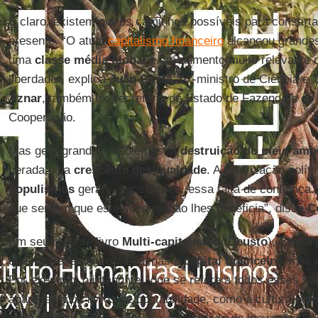
É claro, existem outros caminhos possíveis para consertar
presente. “O atual
capitalismo financeiro
alcançou grandes
uma
classe média global
e um aumento muito relevante d
liberdade”, explica
Juan Costa
, ex-ministro de Ciência e 
Aznar
, também ex-secretário de Estado de Fazenda e de 
Cooperação.
Mas gera grandes problemas: a
destruição do meio amb
gerada pela
crescente desigualdade
. A polarização polít
populismos
geram, por sua vez, essa falta de confiança
que sentem que este sistema não lhes beneficia”, disse
C
Em seu recente livro
Multi-capitalismo
(
Deusto
),
Costa
que não leve em conta apenas o
capital financeiro
, mas o
Por exemplo, o intangível, que se refere a todos esses v
aparecem nos livros de contabilidade, como a cultura em