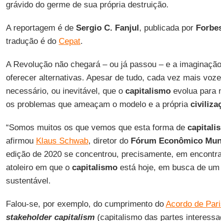
grávido do germe de sua própria destruição.
A reportagem é de
Sergio C. Fanjul
, publicada por
Forbe
tradução é do
Cepat
.
A Revolução não chegará – ou já passou – e a imaginaçã
oferecer alternativas. Apesar de tudo, cada vez mais vo
necessário, ou inevitável, que o
capitalismo
evolua para 
os problemas que ameaçam o modelo e a própria
civiliza
“Somos muitos os que vemos que esta forma de
capitali
afirmou
Klaus Schwab
, diretor do
Fórum Econômico Mun
edição de 2020 se concentrou, precisamente, em encontra
atoleiro em que o
capitalismo
está hoje, em busca de um 
sustentável.
Falou-se, por exemplo, do cumprimento do
Acordo de Pari
stakeholder capitalism
(capitalismo das partes interess