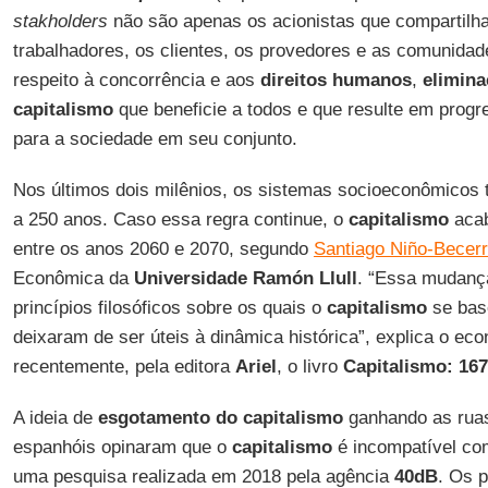
stakholders
não são apenas os acionistas que compartilh
trabalhadores, os clientes, os provedores e as comunidad
respeito à concorrência e aos
direitos humanos
,
elimina
capitalismo
que beneficie a todos e que resulte em prog
para a sociedade em seu conjunto.
Nos últimos dois milênios, os sistemas socioeconômicos
a 250 anos. Caso essa regra continue, o
capitalismo
aca
entre os anos 2060 e 2070, segundo
Santiago Niño-Becer
Econômica da
Universidade Ramón Llull
. “Essa mudanç
princípios filosóficos sobre os quais o
capitalismo
se bas
deixaram de ser úteis à dinâmica histórica”, explica o ec
recentemente, pela editora
Ariel
, o livro
Capitalismo: 16
A ideia de
esgotamento do capitalismo
ganhando as rua
espanhóis opinaram que o
capitalismo
é incompatível c
uma pesquisa realizada em 2018 pela agência
40dB
. Os 