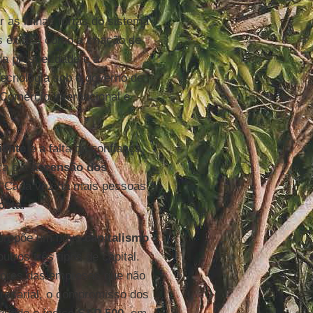
 as linhas tortas do sistema
 êxitos, como a criação de
a prosperidade e a
Tecnologia sob o governo de
Comércio Internacional e
iente
e a falta de confiança
ica e a
ascensão dos
. “Cada vez há mais pessoas
osta
.
propõe um novo
capitalismo
utros três tipos de capital.
alores das empresas que não
presarial, o compromisso dos