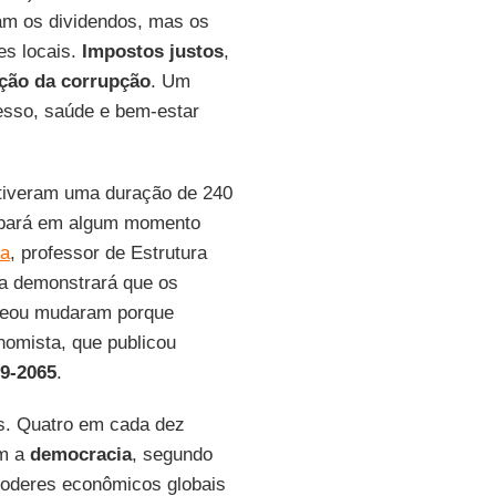
am os dividendos, mas os
es locais.
Impostos justos
,
ção da corrupção
. Um
resso, saúde e bem-estar
 tiveram uma duração de 240
bará em algum momento
ra
, professor de Estrutura
a demonstrará que os
eou mudaram porque
onomista, que publicou
79-2065
.
s. Quatro em cada dez
om a
democracia
, segundo
poderes econômicos globais