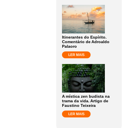
Itinerantes do Espírito.
Comentário de Adroaldo
Palaoro
LER MAIS
A mística zen budista na
trama da vida. Artigo de
Faustino Teixeira
LER MAIS