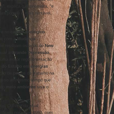
”, explica o economista, “e
mas porque é mais rentável,
 e no
capital ecológico
dar com a
Mudança
me ressoam os ecos do
New
nuar a
Grande Depressão
.
ui uma maior regulamentação
o do Estado em energias
ção de postos de trabalho na
gresso ao mesmo tempo que
 do
meio ambiente
seja o
s. O início do atual
datado nos anos 1980, com