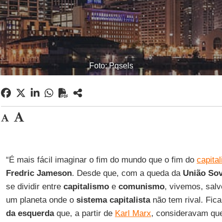
Foto: Pqsels
“É mais fácil imaginar o fim do mundo que o fim do
capita
Fredric Jameson
. Desde que, com a queda da
União Sov
se dividir entre
capitalismo
e
comunismo
, vivemos, sal
um planeta onde o
sistema capitalista
não tem rival. Fic
da esquerda
que, a partir de
Karl Marx
, consideravam que