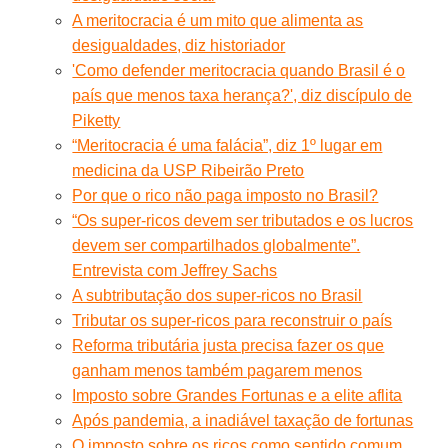
A meritocracia é um mito que alimenta as
desigualdades, diz historiador
'Como defender meritocracia quando Brasil é o
país que menos taxa herança?', diz discípulo de
Piketty
“Meritocracia é uma falácia”, diz 1º lugar em
medicina da USP Ribeirão Preto
Por que o rico não paga imposto no Brasil?
“Os super-ricos devem ser tributados e os lucros
devem ser compartilhados globalmente”.
Entrevista com Jeffrey Sachs
A subtributação dos super-ricos no Brasil
Tributar os super-ricos para reconstruir o país
Reforma tributária justa precisa fazer os que
ganham menos também pagarem menos
Imposto sobre Grandes Fortunas e a elite aflita
Após pandemia, a inadiável taxação de fortunas
O imposto sobre os ricos como sentido comum.