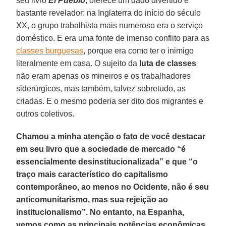
seu livro
El Pueblo
, oferece um dado divertido e
bastante revelador: na Inglaterra do início do século
XX, o grupo trabalhista mais numeroso era o serviço
doméstico. E era uma fonte de imenso conflito para as
classes burguesas
, porque era como ter o inimigo
literalmente em casa. O sujeito da
luta de classes
não eram apenas os mineiros e os trabalhadores
siderúrgicos, mas também, talvez sobretudo, as
criadas. E o mesmo poderia ser dito dos migrantes e
outros coletivos.
Chamou a minha atenção o fato de você destacar
em seu livro que a sociedade de mercado “é
essencialmente desinstitucionalizada” e que “o
traço mais característico do capitalismo
contemporâneo, ao menos no Ocidente, não é seu
anticomunitarismo, mas sua rejeição ao
institucionalismo”. No entanto, na Espanha,
vemos como as principais potências econômicas,