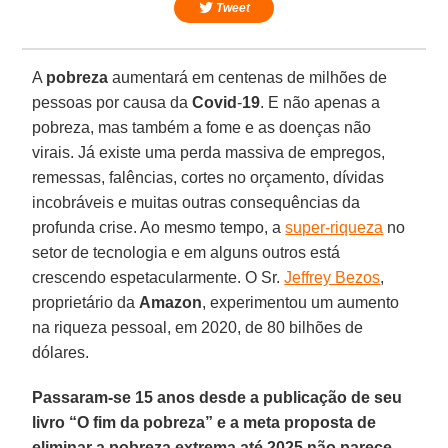
Tweet
A
pobreza
aumentará em centenas de milhões de
pessoas por causa da
Covid
-
19
. E não apenas a
pobreza, mas também a fome e as doenças não
virais. Já existe uma perda massiva de empregos,
remessas, falências, cortes no orçamento, dívidas
incobráveis e muitas outras consequências da
profunda crise. Ao mesmo tempo, a
super-riqueza
no
setor de tecnologia e em alguns outros está
crescendo espetacularmente. O Sr.
Jeffrey Bezos
,
proprietário da
Amazon
, experimentou um aumento
na riqueza pessoal, em 2020, de 80 bilhões de
dólares.
Passaram-se 15 anos desde a publicação de seu
livro “O fim da pobreza” e a meta proposta de
eliminar a pobreza extrema até 2025 não parece