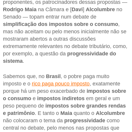
proponentes, os patrocinadores dessas propostas —
Rodrigo Maia
na Câmara e [
Davi
]
Alcolumbre
no
Senado — topam entrar num debate de
simplificação dos impostos sobre o consumo
,
mas não aceitam ou pelo menos inicialmente não se
mostraram abertos a outras discussões
extremamente relevantes no debate tributário, como,
por exemplo, a questão da
progressividade do
sistema
.
Sabemos que, no
Brasil
, o pobre paga muito
imposto e o
rico paga pouco imposto
, exatamente
porque há um peso exacerbado de
impostos sobre
o consumo
e
impostos indiretos
em geral e um
peso pequeno de
impostos sobre grandes rendas
e patrimônio
. E tanto o
Maia
quanto o
Alcolumbre
não colocaram o tema da
progressividade
como
central no debate, pelo menos nas propostas que