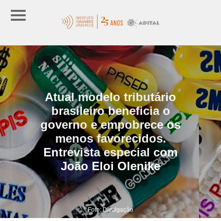
Atual modelo tributário
brasileiro beneficia o
governo e empobrece os
menos favorecidos.
Entrevista especial com
João Eloi Olenike
Foto: Divulgação