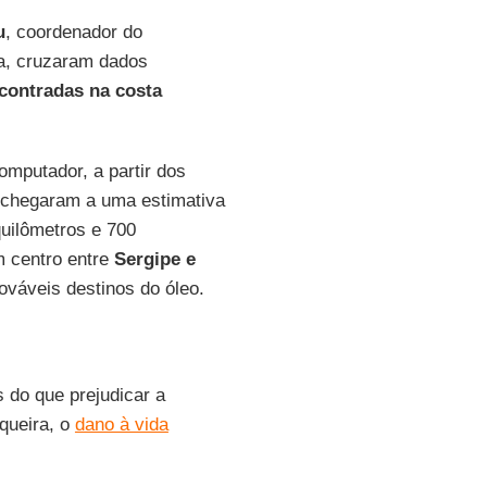
u
, coordenador do
, cruzaram dados
contradas na costa
mputador, a partir dos
s chegaram a uma estimativa
quilômetros e 700
m centro entre
Sergipe e
rováveis destinos do óleo.
 do que prejudicar a
squeira, o
dano à vida