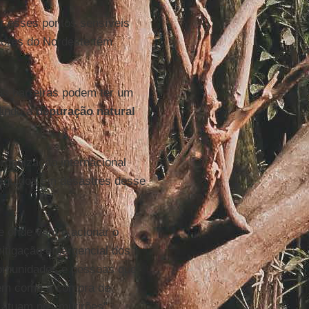
r esses pontos sensíveis
dores do Nordeste têm
.
as barreiras podem ter um
dindo a
depuração natural
rganização internacional
 seguidos em desastres desse
 de onde vem e acionar o
mitigação emergencial dos
comunidades e pessoas que
bem como a compra de
 atuam nos mutirões",