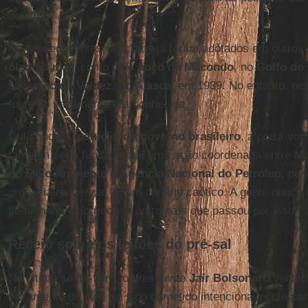
detalha.
Os procedimentos descritos já foram adotados em outros
óleo no mar
, como o do
poço de Macondo
, no
Golfo do
navio
Exxon Valdez
, no
Alasca
, em 1989. No entanto, ne
fonte do vazamento era conhecida.
Criticando a
inanição do governo brasileiro
, a porta-vo
também seria fundamental uma ação coordenada entre
Ma
do Meio Ambiente
e
Agência Nacional do Petróleo
, par
urgência requerida. "É um cenário caótico. A gente nunca o
semelhante ocorrido em outro país que passou por isso", 
Receio sobre os leilões do pré-sal
Na última sexta-feira, o presidente
Jair Bolsonaro
ventilo
vazamento de óleo ter sido cometido intencionalmente par