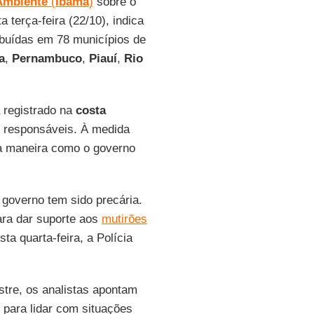
 Ambiente
(
Ibama
)
sobre o
a terça-feira (22/10), indica
ibuídas em 78 municípios de
a
,
Pernambuco
,
Piauí
,
Rio
 registrado na
costa
r responsáveis. À medida
à maneira como o governo
 governo tem sido precária.
ara dar suporte aos
mutirões
sta quarta-feira, a Polícia
stre, os analistas apontam
o para lidar com situações