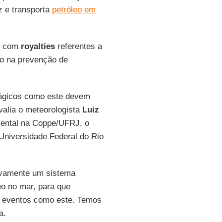
z e transporta
petróleo em
os com
royalties
referentes a
do na prevenção de
rágicos como este devem
avalia o meteorologista
Luiz
ental na Coppe/UFRJ, o
Universidade Federal do Rio
ivamente um sistema
eo no mar, para que
m eventos como este. Temos
a.