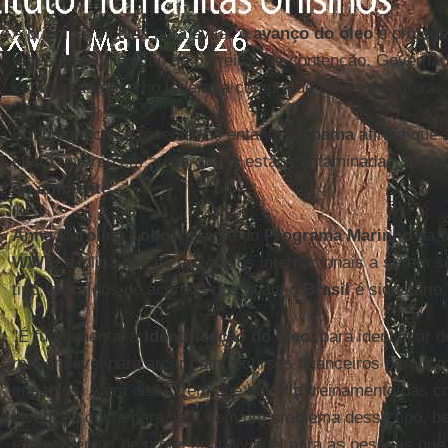
A principal medida para evitar o
avanço do óleo
e protege
tem sido a utilização de barreiras de contenção. Governa
cobrado do governo federal a compra de novas estruturas
Em nota técnica recente, no entanto, o
Ibama
afirma que 
efeito reverso em áreas que já estão contaminadas, impe
do ambiente
.
Anna Carolina Lobo
, gerente do
Programa Marinho
da o
WWF
, explica que há protocolos internacionais a serem
tipo, extraídos de acordos dos quais o
Brasil
é signatário.
"É fundamental a
identificação do óleo
, para identificar
responsável para arcar com recursos financeiros para a 
impactos. Além disso, tem que haver o treinamento das 
vivem na costa para lidar com um problema desse tipo, 
equipamentos de proteção individual para as pessoas que