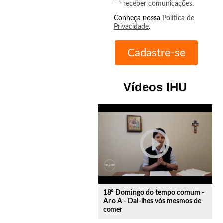
receber comunicações.
Conheça nossa
Política de
Privacidade
.
Vídeos IHU
play_circle_outline
18º Domingo do tempo comum -
Ano A - Dai-lhes vós mesmos de
comer