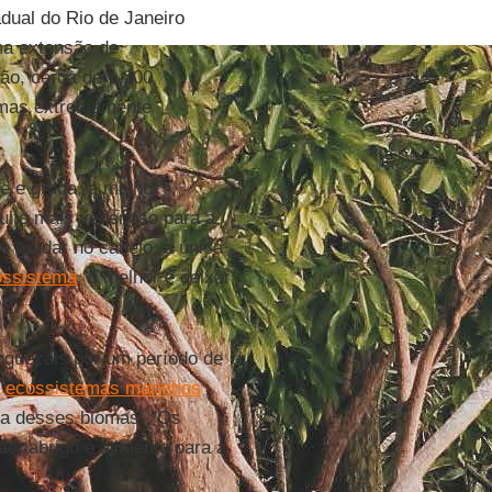
dual do Rio de Janeiro
ma extensão de
ão, cerca de 1.200
omas extremamente
e e gruda, a melhor
muito mais venenoso para a
e grudar no cabelo, a única
ossistema
, o melhor é deixar
nguezais por um período de
s
ecossistemas marinhos
eia desses biomas. "Os
ão, abrigo e alimento para a