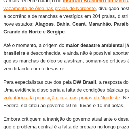
O mais recente balanço do
Instituto Brasileiro do Meio
vazamento de óleo nas praias do Nordeste
, divulgado nest
a ocorrência de manchas e vestígios em 204 praias, distr
nove estados:
Alagoas
,
Bahia
,
Ceará
,
Maranhão
,
Paraíb
Grande do Norte
e
Sergipe
.
Até o momento, a origem do
maior desastre ambiental
já
brasileira
é desconhecida, e ainda não é possível aponta
que as manchas de óleo se alastram, somam-se críticas 
vem lidando com o desastre.
Para especialistas ouvidos pela
DW Brasil
, a resposta do
Uma evidência disso seria a falta de condições básicas p
voluntários da população local nas praias do Nordeste
. Ne
Federal solicitou ao governo 50 mil luvas e 10 mil botas.
Embora critiquem a inanição do governo atual ante o desa
que o problema central é a falta de preparo no longo praz