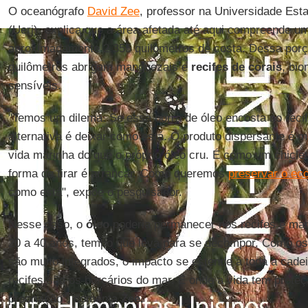
O oceanógrafo
David Zee
, professor na Universidade Esta
(Uerj), explica que a área afetada até aqui compreende u
aproximadamente 2.355 quilômetros de costa. Dessa porç
quilômetros abrigam manguezais e
recifes de corais
, bi
sensíveis.
"Temos um dilema. Se essa borra de óleo encosta no recif
alternativa é deixar como está. O produto dispersante é 
vida marinha do que o próprio óleo cru. É como um chiclet
forma de tirar é arrancar. Como queremos
preservar o ec
como está", expõe o pesquisador.
Nesse caso, o
óleo
poderia permanecer nos recifes e ma
20 a 40 anos, tempo que leva para se decompor. Como o
são muito integrados, o impacto se estende à toda a cad
recifes são os berçários do mar. É onde a vida tem proteç
procriação", comenta
Zee
.