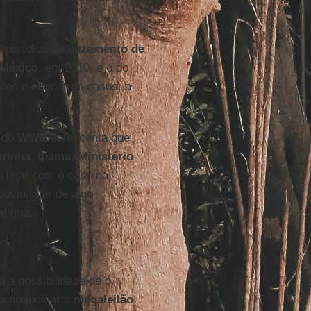
 episódios de
vazamento de
 México
, em 2010, e o do
stes e em outros casos, a
z do
WWF
acrescenta que
rinha
,
Ibama
,
Ministério
a lidar com o caso na
uviu falar de algo
afirma.
u a possibilidade de o
a prejudicar o
megaleilão