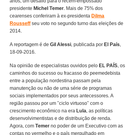
anos, um desafio para o recém-empossado
presidente
Michel Temer
. Mais de 75% dos
cearenses conferiram à ex-presidenta
Dilma
Rousseff
seu voto no segundo turno das eleições de
2014.
A reportagem é de
Gil Alessi
, publicada por
El País
,
18-09-2016.
Na opinião de especialistas ouvidos pelo
EL PAÍS
, os
caminhos do sucesso ou fracasso do peemedebista
entre a população nordestina passam pela
manutenção ou não de uma série de programas
sociais implementados por seus antecessores. A
região passou por um "ciclo virtuoso" com o
crescimento econômico na era
Lula
, as políticas
desenvolvimentistas e de distribuição de renda.
Agora, com
Temer
no poder de um Executivo com as
contas no vermelho e o país mergulhado em