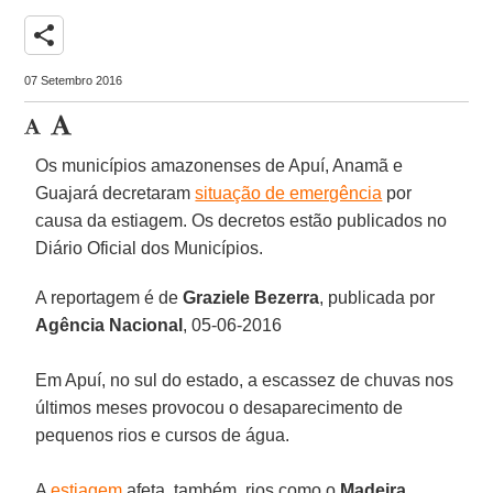
share
07 Setembro 2016
Os municípios amazonenses de Apuí, Anamã e
Guajará decretaram
situação de emergência
por
causa da estiagem. Os decretos estão publicados no
Diário Oficial dos Municípios.
A reportagem é de
Graziele Bezerra
, publicada por
Agência Nacional
, 05-06-2016
Em Apuí, no sul do estado, a escassez de chuvas nos
últimos meses provocou o desaparecimento de
pequenos rios e cursos de água.
A
estiagem
afeta, também, rios como o
Madeira
,