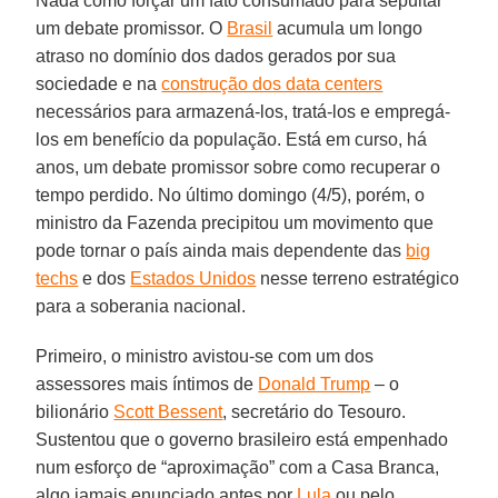
Nada como forçar um fato consumado para sepultar
um debate promissor. O
Brasil
acumula um longo
atraso no domínio dos dados gerados por sua
sociedade e na
construção dos data centers
necessários para armazená-los, tratá-los e empregá-
los em benefício da população. Está em curso, há
anos, um debate promissor sobre como recuperar o
tempo perdido. No último domingo (4/5), porém, o
ministro da Fazenda precipitou um movimento que
pode tornar o país ainda mais dependente das
big
techs
e dos
Estados Unidos
nesse terreno estratégico
para a soberania nacional.
Primeiro, o ministro avistou-se com um dos
assessores mais íntimos de
Donald Trump
– o
bilionário
Scott Bessent
, secretário do Tesouro.
Sustentou que o governo brasileiro está empenhado
num esforço de “aproximação” com a Casa Branca,
algo jamais enunciado antes por
Lula
ou pelo