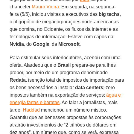
chanceler
Mauro Vieira
. Em seguida, na segunda-
feira (5/5), iniciou visitas a executivos das
big
techs
,
o oligopólio de megacorporações norte-americanas
que domina, no Ocidente, os fluxos da internet e as
tecnologias de informação. Esteve com capos da
Nvidia
, do
Google
, da
Microsoft
.
Para estimular seus interlocutores, acenou com uma
oferta. Alardeou que o
Brasil
prepara-se para lhes
propor, por meio de um programa denominado
Redata
, isenção total de impostos de importação para
os bens necessários a instalar
data
centers
; zero
impostos também na exportação de serviços;
água e
energia fartas e baratas
. Ao falar a jornalistas, mais
tarde,
Haddad
mencionou um número místico.
Garantiu que as benesses propostas às corporações
atrairão investimentos de “2 trilhões de dólares em
dez anos”, um número que, como se verá, expressa