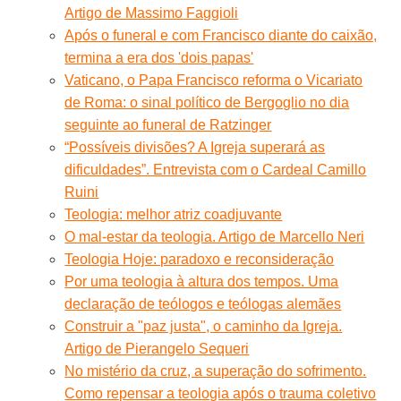
Artigo de Massimo Faggioli
Após o funeral e com Francisco diante do caixão,
termina a era dos 'dois papas'
Vaticano, o Papa Francisco reforma o Vicariato
de Roma: o sinal político de Bergoglio no dia
seguinte ao funeral de Ratzinger
“Possíveis divisões? A Igreja superará as
dificuldades”. Entrevista com o Cardeal Camillo
Ruini
Teologia: melhor atriz coadjuvante
O mal-estar da teologia. Artigo de Marcello Neri
Teologia Hoje: paradoxo e reconsideração
Por uma teologia à altura dos tempos. Uma
declaração de teólogos e teólogas alemães
Construir a "paz justa", o caminho da Igreja.
Artigo de Pierangelo Sequeri
No mistério da cruz, a superação do sofrimento.
Como repensar a teologia após o trauma coletivo