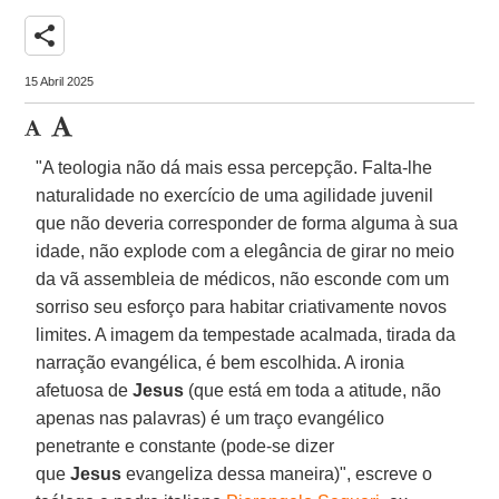
share
15 Abril 2025
"A teologia não dá mais essa percepção. Falta-lhe
naturalidade no exercício de uma agilidade juvenil
que não deveria corresponder de forma alguma à sua
idade, não explode com a elegância de girar no meio
da vã assembleia de médicos, não esconde com um
sorriso seu esforço para habitar criativamente novos
limites. A imagem da tempestade acalmada, tirada da
narração evangélica, é bem escolhida. A ironia
afetuosa de
Jesus
(que está em toda a atitude, não
apenas nas palavras) é um traço evangélico
penetrante e constante (pode-se dizer
que
Jesus
evangeliza dessa maneira)", escreve o