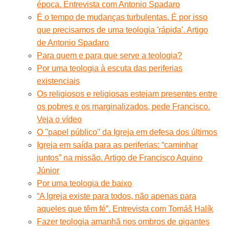
época. Entrevista com Antonio Spadaro
É o tempo de mudanças turbulentas. É por isso
que precisamos de uma teologia 'rápida'. Artigo
de Antonio Spadaro
Para quem e para que serve a teologia?
Por uma teologia à escuta das periferias
existenciais
Os religiosos e religiosas estejam presentes entre
os pobres e os marginalizados, pede Francisco.
Veja o vídeo
O ''papel público'' da Igreja em defesa dos últimos
Igreja em saída para as periferias: “caminhar
juntos” na missão. Artigo de Francisco Aquino
Júnior
Por uma teologia de baixo
“A Igreja existe para todos, não apenas para
aqueles que têm fé”. Entrevista com Tomáš Halík
Fazer teologia amanhã nos ombros de gigantes