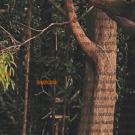
Eberhard Bethge
da prisão de Tegel em 14 de agosto de 
todos os nossos desejos, mas todas as suas promessas, 
senhor do terra [...]". Em
Jó
e
Jesus de Nazaré
, Deus re
invocações, mantendo todas as suas promessas: ao "pacie
que perdeu, como a Jesus a vida que lhe fora tirada. Mas 
e simples à vida anterior, mas de uma real e profunda nov
através do sofrimento e da cruz, porque "o amor é simulta
da morte" (de
Unamuno
).
Jó
e o
crucifixo
impõem uma segunda tarefa ao
teólogo 
encarregar da
teodiceia
, ou seja, da reflexão sobre a rela
Deus e o mal do mundo, especialmente na forma de dor i
teólogos param, na leitura de Jó na teofania do capítulo 38
história de Jesus na
Sexta-feira Santa
, considerando qu
atendidas, adotando assim uma teodiceia apofática e, não 
conscientemente, obedecendo à
proibição kantiana
de co
de reflexão filosófico-racional sobre o tema da dor inocen