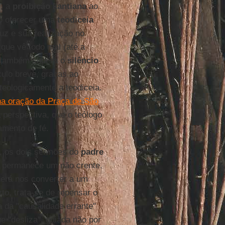
), a
proibição kantiana
ao
 ao oferecer uma
teodiceia
ruz e sua realização no
 que vê todo mal (até a
 também supera o
silêncio
culo breve, graças ao
 teologicamente a teodiceia.
na oração da Praça de São
 perspectiva, que o teólogo
amento de fé.
e, os dois sermões do
padre
ta permanece um não crente.
derá nos converter a um
o, trata-se de repensar o
a da "causalidade errante"
e "desliza", guiada não por