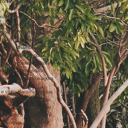
orizontes que não devemos
a experiência religiosa dos
are il mondo. L’epidemia e
com força o tema do
 período de maior crise se
fé. “A maior sacralidade de
um” (de
Unamuno
), mas se
undir a ideia de que a
ltará enganosa e distante e
 a mudar a realidade,
ominante do tudo e agora.
o e vinho transmutam sua
 a nossa maneira de nos
 mas a própria realidade
E quando a oração não é
r
escrevia a seu amigo