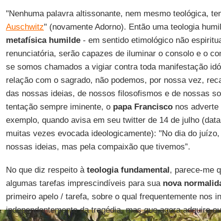
"Nenhuma palavra altissonante, nem mesmo teológica, te
Auschwitz
" (novamente Adorno). Então uma teologia hum
metafísica humilde
- em sentido etimológico não espiritu
renunciatória, serão capazes de iluminar o consolo e o con
se somos chamados a vigiar contra toda manifestação idól
relação com o sagrado, não podemos, por nossa vez, recair
das nossas ideias, de nossos filosofismos e de nossas so
tentação sempre iminente, o
papa Francisco
nos adverte 
exemplo, quando avisa em seu twitter de 14 de julho (data 
muitas vezes evocada ideologicamente): "No dia do juízo
nossas ideias, mas pela compaixão que tivemos”.
No que diz respeito à
teologia fundamental
, parece-me q
algumas tarefas imprescindíveis para sua
nova normalid
primeiro apelo / tarefa, sobre o qual frequentemente nos 
independentemente da tragédia, mas que agora adquire out