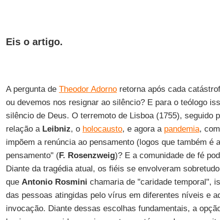
Eis o artigo.
A pergunta de
Theodor Adorno
retorna após cada catástrof
ou devemos nos resignar ao silêncio? E para o teólogo i
silêncio de Deus. O terremoto de Lisboa (1755), seguido 
relação a
Leibniz
, o
holocausto
, e agora a
pandemia
, com
impõem a renúncia ao pensamento (logos que também é a
pensamento" (
F. Rosenzweig
)? E a comunidade de fé pod
Diante da tragédia atual, os fiéis se envolveram sobretud
que
Antonio Rosmini
chamaria de "caridade temporal", is
das pessoas atingidas pelo vírus em diferentes níveis e 
invocação. Diante dessas escolhas fundamentais, a opçã