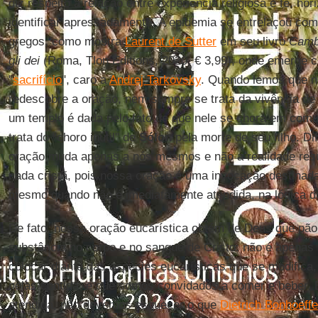
diz respeito à relação entre experiência religiosa e fé, h
identificar apressadamente. A epidemia se entrelaçou com 
gregos, como mostra
Laurent de Sutter
em seu livro
Cambi
gli dei
(Roma, Tlon Editions, 2020, € 3,99), onde emerge 
"
sacrifício
", caro a
Andrej Tarkovsky
. Quando lemos que no
redescobre a oração, nem sempre se trata da vivência de 
um templo é dada pelo fato de que nele se chora em com
trata do "choro inútil" de
Sólon
pela morte de seu filho. Dif
oração muda apenas a nós mesmos e não a realidade resu
nada cristã, pois nossa oração é uma invocação destinada
mesmo quando não é imediatamente atendida, na lógica d
De fato, nossa oração eucarística obtém de Deus que pã
substância no corpo e no sangue de Cristo: não é apenas
colocar diante das espécies eucarísticas que se modifica,
nelas contida. e que somos convidados a comer e beber. 
atendida, não devemos esquecer o que
Dietrich Bonhoeffe