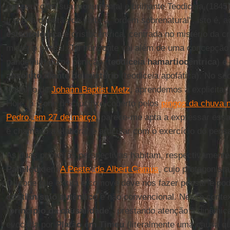
rompeu, com sua monumental e brilhante Teodiceia (1845
trazer a questão de volta à "ordem sobrenatural", isto é,
estaurológica
e cristocêntrica, centrada no mistério da c
mistério pascal. Tal horizonte vai além de uma concepção
pandemia) como punição (
teodiceia hamartiocêntrica
) e
absoluto diante do mistério
(teodiceia apofática). No sé
trabalho de
Johann Baptist Metz
, aprendemos a explicitar
Hoje, o ícone do crucifixo coberto pelos
pingos da chuva 
Pedro, em 27 de março
, parece-me apta a expressar essa
é chamado a elaborar e articular com o exercício do pens
As duas primeiras perspectivas habitam, respectivament
Paneloux
em
A Peste, de Albert Camus
, cujo protagonis
O ícone que excita e comove deve nos fazer pensar e po
cristianismo autêntico
e não convencional. Nesse context
"
princípio da causalidade
", prestando atenção à dinâmic
evocada por
Platão em Timeu
(literalmente uma causa qu