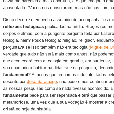
havia me parecido a mais oportuna, até que chegou o grit
aposentado: "Vocês nos consolaram, mas não nos ilumina
Disso decorre o empenho assumido de acompanhar os m
reflexões teológicas
publicadas na mídia. Braços (os meu
corpos e almas, com a pungente pergunta feita por Láza
teologia, hein? Pouca teologia; religião, religião”, enquant
perguntava se isso também não era teologia (
Miguel de 
verdade que tudo não será mais como antes, não podemos
que acontecerá com a teologia em geral e, em particular, 
sou chamado a habitar na didática e na pesquisa, denom
fundamental
? A menos que tenhamos sido infectados pelo
descrito por
José Saramago
, não poderemos continuar e
as nossas pesquisas como se nada tivesse acontecido. Em
fundamental
pede para ser repensada e terá que passar 
metamorfose, uma vez que a sua vocação é mostrar a cre
cristã
no hoje da história.