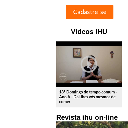
Vídeos IHU
play_circle_outline
18º Domingo do tempo comum -
Ano A - Dai-lhes vós mesmos de
comer
Revista ihu on-line