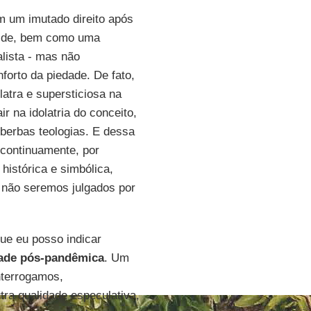
m um imutado direito após
ilde, bem como uma
alista - mas não
forto da piedade. De fato,
atra e supersticiosa na
 na idolatria do conceito,
berbas teologias. E dessa
continuamente, por
histórica e simbólica,
, não seremos julgados por
ue eu posso indicar
ade pós-pandêmica
. Um
interrogamos,
ra qualidade especulativa,