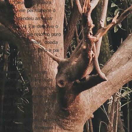
1944: "Deus não realiza
ou seja, ele permanece o
almente atendeu as suas
nte" de ‘Uz Ele devolve o
não se trata de retorno puro
idade (
new normal
), doada
neamente irmão, filho e pai
fundamental
: a de se
ção entre a existência de
nocente. Acontece que os
 do texto sapiencial e na
e suas invocações não foram
sei até que ponto
locar em ato toda tentativa
te. Por seu lado
Rosmini