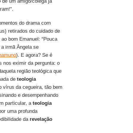
o de um amigo/colega já
ram!".
omentos do drama com
s) retirados do cuidado de
ro ao bom Emanuel: “Pouca
o a irmã Ângela se
Unamuno
). E agora? Se é
 nos eximir da pergunta: o
daquela região teológica que
inada de
teologia
 vírus da cegueira, tão bem
nsinando e desempenhando
 particular, a
teologia
por uma profunda
dibilidade da
revelação