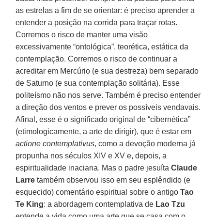
as estrelas a fim de se orientar: é preciso aprender a
entender a posição na corrida para traçar rotas.
Corremos o risco de manter uma visão
excessivamente “ontológica”, teorética, estática da
contemplação. Corremos o risco de continuar a
acreditar em Mercúrio (e sua destreza) bem separado
de Saturno (e sua contemplação solitária). Esse
politeísmo não nos serve. Também é preciso entender
a direção dos ventos e prever os possíveis vendavais.
Afinal, esse é o significado original de “cibernética”
(etimologicamente, a arte de dirigir), que é estar em
actione contemplativus
, como a devoção moderna já
propunha nos séculos XIV e XV e, depois, a
espiritualidade inaciana. Mas o padre jesuíta
Claude
Larre
também observou isso em seu esplêndido (e
esquecido) comentário espiritual sobre o antigo
Tao
Te King
: a abordagem contemplativa de
Lao Tzu
entende a vida como uma arte que se casa com o