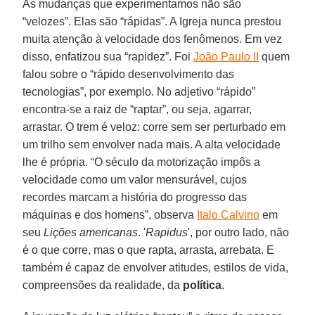
As mudanças que experimentamos não são
“velozes”. Elas são “rápidas”. A Igreja nunca prestou
muita atenção à velocidade dos fenômenos. Em vez
disso, enfatizou sua “rapidez”. Foi
João Paulo II
quem
falou sobre o “rápido desenvolvimento das
tecnologias”, por exemplo. No adjetivo “rápido”
encontra-se a raiz de “raptar”, ou seja, agarrar,
arrastar. O trem é veloz: corre sem ser perturbado em
um trilho sem envolver nada mais. A alta velocidade
lhe é própria. “O século da motorização impôs a
velocidade como um valor mensurável, cujos
recordes marcam a história do progresso das
máquinas e dos homens”, observa
Italo Calvino
em
seu
Lições americanas
. '
Rapidus
', por outro lado, não
é o que corre, mas o que rapta, arrasta, arrebata. E
também é capaz de envolver atitudes, estilos de vida,
compreensões da realidade, da
política
.