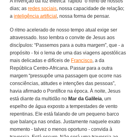
A invenção da luz elétrica “raptou” o ritmo de nossos
dias; as
redes sociais
, nossa capacidade de relação;
a
inteligência artificial
, nossa forma de pensar.
O ritmo acelerado de nosso tempo atual exige ser
atravessado. Isso lembra o convite de Jesus aos
discípulos: “Passemos para a outra margem”, que - a
propósito - foi o lema de uma das viagens apostólicas
mais delicadas e difíceis de
Francisco
, a da
República Centro-Africana. Passar para a outra
margem “pressupõe uma passagem que ocorre nas
consciências, atitudes e intenções das pessoas”,
havia afirmado o Pontífice na época. À noite, Jesus
está diante da multidão no
Mar da Galileia
, um
espelho de água exposto a tempestades de vento
repentinas. Ele está falando de um pequeno barco
que balança nas ondas. Justamente naquele exato
momento - talvez o menos oportuno - convida à
travessia. Está escuro. Não será uma travessia ao