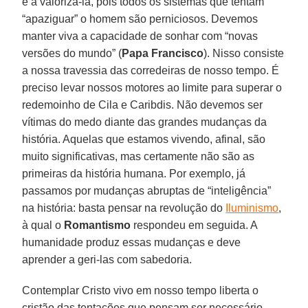
e a valorizá-la, pois todos os sistemas que tentam
“apaziguar” o homem são perniciosos. Devemos
manter viva a capacidade de sonhar com “novas
versões do mundo” (
Papa Francisco
). Nisso consiste
a nossa travessia das corredeiras de nosso tempo. É
preciso levar nossos motores ao limite para superar o
redemoinho de Cila e Caribdis. Não devemos ser
vítimas do medo diante das grandes mudanças da
história. Aquelas que estamos vivendo, afinal, são
muito significativas, mas certamente não são as
primeiras da história humana. Por exemplo, já
passamos por mudanças abruptas de “inteligência”
na história: basta pensar na revolução do
Iluminismo
,
à qual o
Romantismo
respondeu em seguida. A
humanidade produz essas mudanças e deve
aprender a geri-las com sabedoria.
Contemplar Cristo vivo em nosso tempo liberta o
cristão das tentações que pensam ser necessário