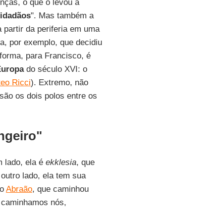
nças, o que o levou a
idadãos
". Mas também a
 partir da periferia em uma
ia, por exemplo, que decidiu
forma, para Francisco, é
Europa
do século XVI: o
eo Ricci
). Extremo, não
são os dois polos entre os
angeiro"
m lado, ela é
ekklesia
, que
outro lado, ela tem sua
mo
Abraão
, que caminhou
m caminhamos nós,