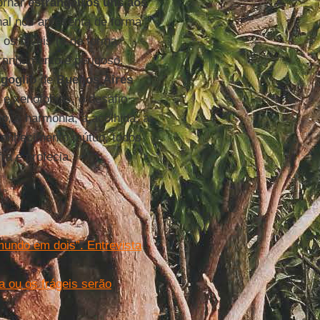
tornar
estrangeiros uns aos
nal nos apresenta de forma
 os níveis (e de forma
tranhamento é perigoso.
goglio
de
Buenos
Aires
e xenofobias, o desafio
o, a harmonia, a acolhida, a
econhecimento mútuo, todos
fra e profecia.
undo em dois”. Entrevista
a ou os frágeis serão