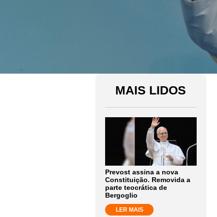
MAIS LIDOS
Prevost assina a nova
Constituição. Removida a
parte teocrática de
Bergoglio
LER MAIS