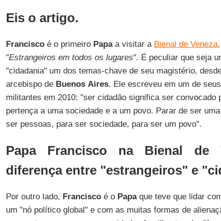
Eis o artigo.
Francisco
é o primeiro
Papa
a visitar a
Bienal de Veneza
"
Estrangeiros em todos os lugares
". É peculiar que seja u
"cidadania" um dos temas-chave de seu magistério, des
arcebispo de
Buenos
Aires
. Ele escreveu em um de seus
militantes em 2010: "ser cidadão significa ser convocado p
pertença a uma sociedade e a um povo. Parar de ser uma
ser pessoas, para ser sociedade, para ser um povo".
Papa Francisco na Bienal de 
diferença entre "estrangeiros" e "c
Por outro lado,
Francisco
é o
Papa
que teve que lidar co
um "nó político global" e com as muitas formas de aliena