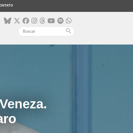
ONTATO
search
 Veneza.
aro