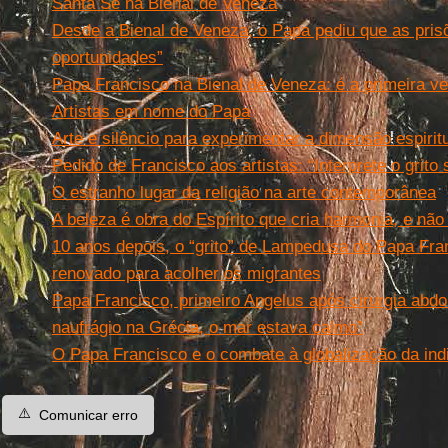
Santa Sé na Bienal de Veneza
Desde a Bienal de Veneza, o Papa pediu que as pri
oportunidades”
Papa Francisco na Bienal de Veneza: é a primeira ve
Artistas em nome do Papa
Arte e silêncio para experimentar a dimensão espirit
Pedido de Francisco aos artistas: “Interprete o grito
O estranho lugar da religião na arte contemporânea
A beleza é obra do Espírito que cria harmonia, e não
10 anos depois, o “grito” de Lampedusa do Papa Fra
renovado para acolher os migrantes
Papa Francisco, primeiro Angelus após cirurgia abdo
naufrágio na Grécia, o mar estava calmo”
O Papa Francisco e o combate à globalização da ind
⚠️
Comunicar erro