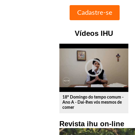
Vídeos IHU
play_circle_outline
18º Domingo do tempo comum -
Ano A - Dai-lhes vós mesmos de
comer
Revista ihu on-line