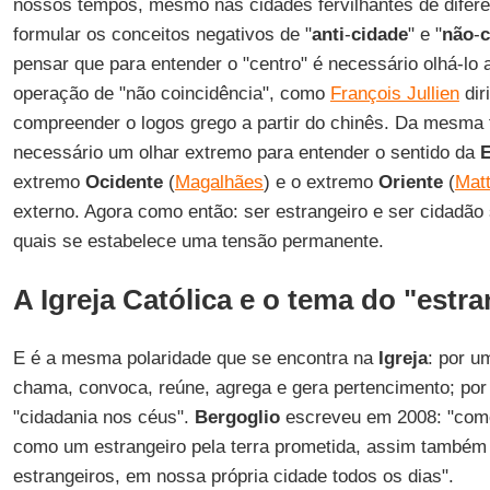
nossos tempos, mesmo nas cidades fervilhantes de difere
formular os conceitos negativos de "
anti
-
cidade
" e "
não
-
c
pensar que para entender o "centro" é necessário olhá-lo a
operação de "não coincidência", como
François Jullien
dir
compreender o logos grego a partir do chinês. Da mesma 
necessário um olhar extremo para entender o sentido da
extremo
Ocidente
(
Magalhães
) e o extremo
Oriente
(
Matt
externo. Agora como então: ser estrangeiro e ser cidadão 
quais se estabelece uma tensão permanente.
A Igreja Católica e o tema do "estr
E é a mesma polaridade que se encontra na
Igreja
: por u
chama, convoca, reúne, agrega e gera pertencimento; por 
"cidadania nos céus".
Bergoglio
escreveu em 2008: "co
como um estrangeiro pela terra prometida, assim també
estrangeiros, em nossa própria cidade todos os dias".