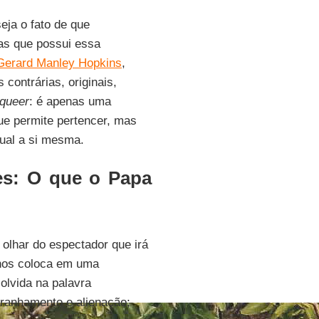
eja o fato de que
as que possui essa
Gerard Manley Hopkins
,
contrárias, originais,
queer
: é apenas uma
e permite pertencer, mas
gual a si mesma.
es: O que o Papa
olhar do espectador que irá
o nos coloca em uma
solvida na palavra
tranhamento e alienação;