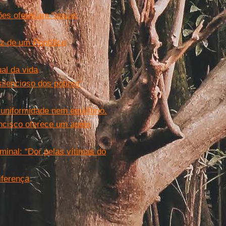
sões ofereçam “novas
z de um Pontífice
ual da vida
 silencioso dos pobres”
 uniformidade nem equilíbrio.
ncisco oferece um apelo
minal: “Dor pelas vítimas do
iferença