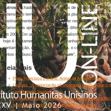
como se a diferença fosse tão irredutível a ponto de nos 
outros
, fechados em nossas bolhas de estranheza. A Bie
extensiva o tema das diferenças, da pluralidade, em todos
obstinadamente anticolonial). Querer resolver isso em es
"Vamos nos aproximar no meio das diferenças", pediu
Ber
em 2001. Em uma época de nacionalismos, identitarismos 
hoje é exatamente o oposto do estranhamento: a integraçã
contaminação, o direito à cidadania, o compromisso, o r
juntos em busca de um "
bem
comum
", do qual a arte é ci
Leia mais
Papa Francisco e a arte. Artigo de Antonio Spadaro
Ucrânia. “A negociação só incomoda quem divide o m
com Antonio Spadaro
“O mundo digital é agora, mas devemos trazer a étic
destruídos”. Entrevista com Antonio Spadaro