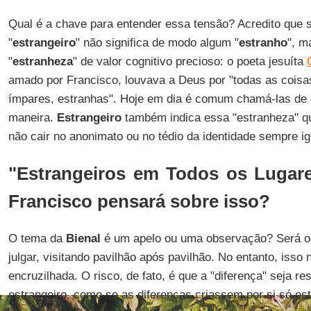
Qual é a chave para entender essa tensão? Acredito que s
"
estrangeiro
" não significa de modo algum "
estranho
", m
"
estranheza
" de valor cognitivo precioso: o poeta jesuíta
amado por Francisco, louvava a Deus por "todas as coisas 
ímpares, estranhas". Hoje em dia é comum chamá-las de
maneira.
Estrangeiro
também indica essa "estranheza" qu
não cair no anonimato ou no tédio da identidade sempre i
"Estrangeiros em Todos os Lugar
Francisco pensará sobre isso?
O tema da
Bienal
é um apelo ou uma observação? Será o 
julgar, visitando pavilhão após pavilhão. No entanto, iss
encruzilhada. O risco, de fato, é que a "diferença" seja re
estrangeiro, como se as diferenças criassem por si só es