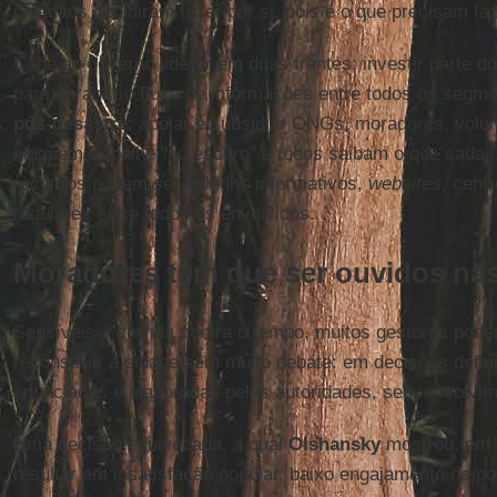
cidadãos decidiram fazer por si, pois é o que precisam faz
Cabe ao governo liderar em duas frentes: investir parte 
para garantir o fluxo de informações entre todos os segm
pós-desastre
: apoiar e subsidiar ONGs, moradores, volu
ninguém trabalhe "no escuro" e todos saibam o que cada 
recursos podem ser boletins informativos,
websites
, cent
regulares entre todos os envolvidos.
Moradores têm que ser ouvidos na
Sensíveis à corrida contra o tempo, muitos gestores pod
reconstruir a cidade sem muito debate: em decisões defin
anunciadas e elaboradas pelas autoridades, sem envolvim
Uma decisão equivocada, a qual
Olshansky
mostrou, em 
resultar em insatisfação popular, baixo engajamento da p