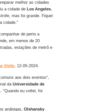
preparar melhor as cidades
iu a cidade de
Los Angeles
,
trofe, mas foi grande. Fiquei
a cidade."
companhar de perto a
onde, em menos de 20
stradas, estações de metrô e
e Welle
, 12-05-2024.
 comuns aos dois eventos",
onal da
Universidade de
. "Quando eu voltei, foi
ões análogas,
Olshansky