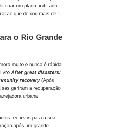
e criar um plano unificado
racão que deixou mais de 1
para o Rio Grande
ora muito e nunca é rápida
 livro
After great disasters:
ommunity recovery
(Após
aíses geriram a recuperação
lanejadora urbana
pelos recursos para a sua
peração após um grande