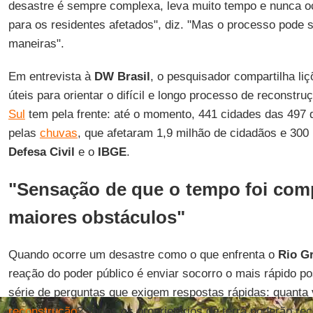
desastre é sempre complexa, leva muito tempo e nunca oco
para os residentes afetados", diz. "Mas o processo pode 
maneiras".
Em entrevista à
DW Brasil
, o pesquisador compartilha li
úteis para orientar o difícil e longo processo de reconstr
Sul
tem pela frente: até o momento, 441 cidades das 497 
pelas
chuvas
, que afetaram 1,9 milhão de cidadãos e 300
Defesa Civil
e o
IBGE
.
"Sensação de que o tempo foi com
maiores obstáculos"
Quando ocorre um desastre como o que enfrenta o
Rio G
reação do poder público é enviar socorro o mais rápido p
série de perguntas que exigem respostas rápidas: quanta 
reconstrução
? Todos os proprietários de terra poderão re