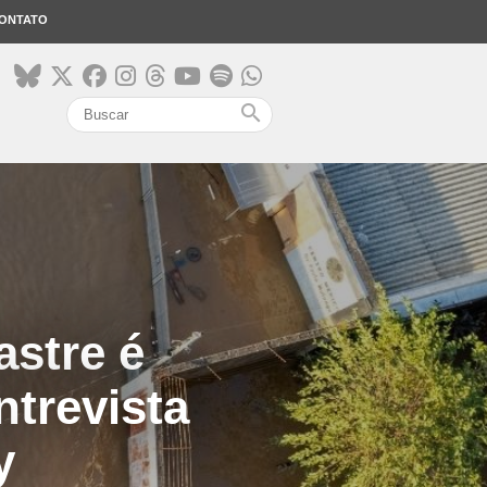
ONTATO
search
stre é
trevista
y