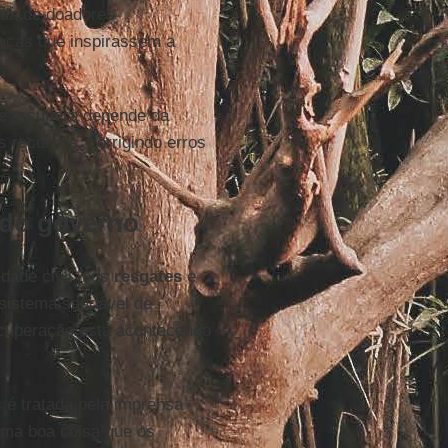
juda de doadores
anças que inspirassem a
e recupera depende da
s recursos, corrigindo erros
 do governo
dade civil [nos
resgates
e
ssistema saudável de
recuperação está acontecendo
 é tratada pela imprensa
uma boa coisa que os