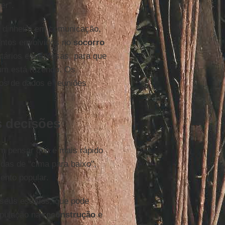
er".
do dinheiro em comunicação,
entos envolvidos no
socorro
ntários e empresas, para que
um está fazendo. Os
ros de dados e reuniões
s decisões
em pensar que é mais rápido
idas de "cima para baixo",
ento popular.
seus estudos, que pode
opulação na
reconstrução
e