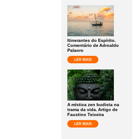
Itinerantes do Espírito.
Comentário de Adroaldo
Palaoro
LER MAIS
A mística zen budista na
trama da vida. Artigo de
Faustino Teixeira
LER MAIS