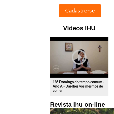
Vídeos IHU
play_circle_outline
18º Domingo do tempo comum -
Ano A - Dai-lhes vós mesmos de
comer
Revista ihu on-line