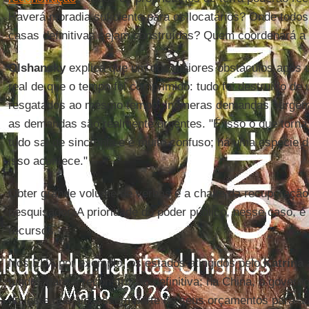
Haverá moradia suficiente para os locatários? Onde todos 
casas definitivas sejam construídas? Quem coordenará a
Olshansky
explica que um dos maiores obstáculos após
real de que o tempo foi comprimido: tudo foi destruído de
resgatados ao mesmo tempo, inúmeras demandas surgem 
as demandas são realmente urgentes. "É isso o que torna t
tudo sai de sincronia e é muito confuso; há uma espécie 
isso acontece."
Obter grande volume de verbas é a chave da recuperação
pesquisador. A prioridade do poder público, nesse caso, é
recursos.
Nos EUA por exemplo, os estados atingidos pelo
Katrina
fundos para a reconstrução definitiva; na China, o govern
do leste que alocassem parte de seus orçamentos para aux