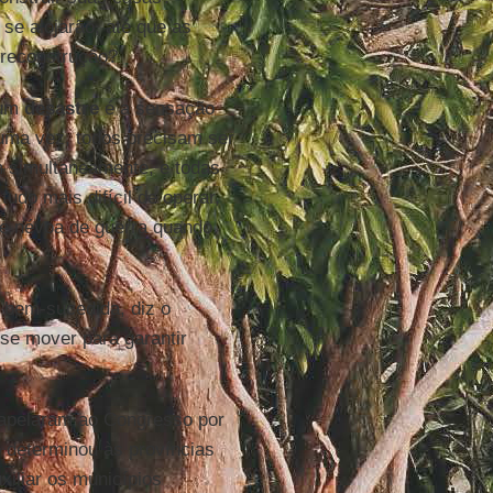
se alojarão, até que as
 reconstrução?
 um
desastre
é a sensação
 uma vez, todos precisam ser
simultaneamente, e todas
udo mais difícil de operar,
de névoa de guerra quando
 bem-sucedida, diz o
 se mover para garantir
apelaram ao Congresso por
o determinou às províncias
iliar os municípios