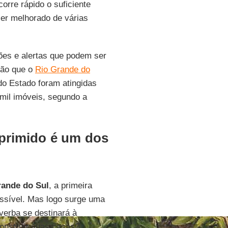
rre rápido o suficiente
ser melhorado de várias
ções e alertas que podem ser
ução que o
Rio Grande do
do Estado foram atingidas
 mil imóveis, segundo a
primido é um dos
rande do Sul
, a primeira
ossível. Mas logo surge uma
verba se destinará à
construir suas casas?