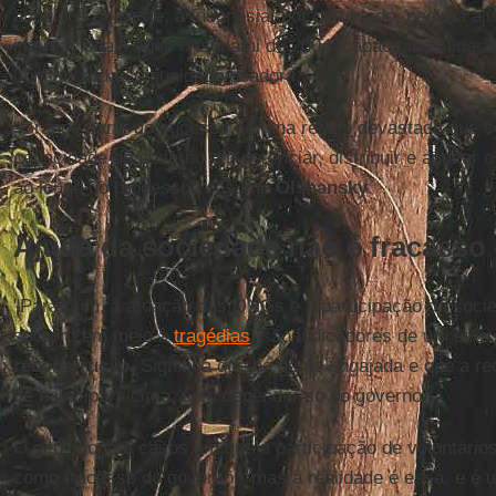
atingidos do oeste; a Indonésia, por outro lado, pediu a a
internacionais após o tsunami de 2004, capacitando lider
confiança da comunidade doadora.
"Grande parte do sucesso de uma região devastada que s
capacidade do governo em gerenciar, distribuir e auditar o
ao longo do processo", resume
Olshansky
.
Ajuda da sociedade não é fracasso
"Para mim, a atuação das ONGs e a participação da socie
socorro em meio à
tragédias
] são indicadores de um eco
reconstrução
. Significa que há gente engajada e que a 
de baixo para cima, sem depender só do governo"
O geólogo cita casos em que a participação de voluntários
como fracasso do governo, "mas a realidade é essa, e é 