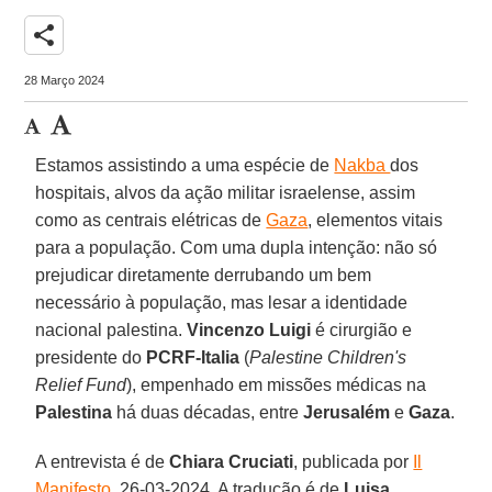
share
28 Março 2024
Estamos assistindo a uma espécie de
Nakba
dos
hospitais, alvos da ação militar israelense, assim
como as centrais elétricas de
Gaza
, elementos vitais
para a população. Com uma dupla intenção: não só
prejudicar diretamente derrubando um bem
necessário à população, mas lesar a identidade
nacional palestina.
Vincenzo Luigi
é cirurgião e
presidente do
PCRF-Italia
(
Palestine Children's
Relief Fund
), empenhado em missões médicas na
Palestina
há duas décadas, entre
Jerusalém
e
Gaza
.
A entrevista é de
Chiara Cruciati
, publicada por
Il
Manifesto
, 26-03-2024. A tradução é de
Luisa