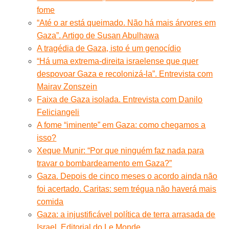
fome
“Até o ar está queimado. Não há mais árvores em
Gaza”. Artigo de Susan Abulhawa
A tragédia de Gaza, isto é um genocídio
“Há uma extrema-direita israelense que quer
despovoar Gaza e recolonizá-la”. Entrevista com
Mairav Zonszein
Faixa de Gaza isolada. Entrevista com Danilo
Feliciangeli
A fome “iminente” em Gaza: como chegamos a
isso?
Xeque Munir: “Por que ninguém faz nada para
travar o bombardeamento em Gaza?”
Gaza. Depois de cinco meses o acordo ainda não
foi acertado. Caritas: sem trégua não haverá mais
comida
Gaza: a injustificável política de terra arrasada de
Israel. Editorial do Le Monde