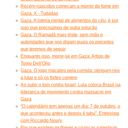
Recém-nascidos começam a morrer de fome em
Gaza. X - Tuitadas
Gaza. A loteria mortal de alimentos do céu, é por
isso que precisamos de outra solução
Gaza. O Ramadã mais triste, sem imãs e
autoridades que nos digam quais os preceitos
que teremos de seguir
Enquanto isso, morre-se em Gaza. Artigo de
Tonio Dell'Olio
Gaza. O jogo macabro pela comida: obrigam-nos
a lutar e só os fortes comem
Ao subir o tom contra Israel, Lula coloca Brasil na
liderança de movimento contra massacre em
Gaza
“O calendário tem apenas um dia: 7 de outubro, o
que aconteceu antes e depois é tabu”. Entrevista
com Riccardo Noury
Por que existem mulheres e crianças palestinas