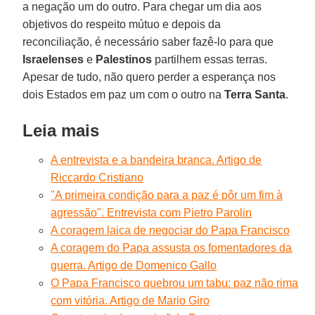
a negação um do outro. Para chegar um dia aos
objetivos do respeito mútuo e depois da
reconciliação, é necessário saber fazê-lo para que
Israelenses
e
Palestinos
partilhem essas terras.
Apesar de tudo, não quero perder a esperança nos
dois Estados em paz um com o outro na
Terra Santa
.
Leia mais
A entrevista e a bandeira branca. Artigo de
Riccardo Cristiano
"A primeira condição para a paz é pôr um fim à
agressão". Entrevista com Pietro Parolin
A coragem laica de negociar do Papa Francisco
A coragem do Papa assusta os fomentadores da
guerra. Artigo de Domenico Gallo
O Papa Francisco quebrou um tabu: paz não rima
com vitória. Artigo de Mario Giro