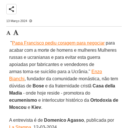
share
13 Março 2024
"
Papa Francisco pediu coragem para negociar
para
acabar com a morte de homens e mulheres Mulheres
russas e ucranianas e para evitar esta guerra
apoiadas por fabricantes e vendedores de
armas torna-se suicídio para a Ucrânia."
Enzo
Bianchi
, fundador da comunidade monástica, não tem
dúvidas de
Bose
e da fraternidade cristã
Casa della
Madia
- onde hoje reside - promotora do
ecumenismo
e interlocutor histórico da
Ortodoxia de
Moscou
e
Kiev
.
A entrevista é de
Domenico Agasso
, publicada por
La Stampa
, 12-03-2024.