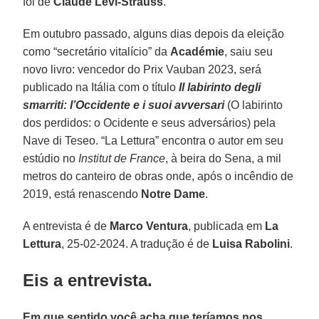
foi de
Claude Lévi-Strauss
.
Em outubro passado, alguns dias depois da eleição
como “secretário vitalício” da
Académie
, saiu seu
novo livro: vencedor do Prix Vauban 2023, será
publicado na Itália com o título
Il labirinto degli
smarriti: l’Occidente e i suoi avversari
(O labirinto
dos perdidos: o Ocidente e seus adversários) pela
Nave di Teseo. “La Lettura” encontra o autor em seu
estúdio no
Institut de France
, à beira do Sena, a mil
metros do canteiro de obras onde, após o incêndio de
2019, está renascendo
Notre Dame
.
A entrevista é de
Marco Ventura
, publicada em
La
Lettura
, 25-02-2024. A tradução é de
Luisa Rabolini
.
Eis a entrevista.
Em que sentido você acha que teríamos nos