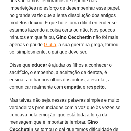
nós vacilamos, lembramos de repente das
imperfeições no esforço de desempenhar esse papel,
no grande vazio que a lenta dissolução dos antigos
modelos deixou. E que hoje torna difícil entender se
estamos fazendo a coisa certa ou não. Nos poucos
minutos em que falou,
Gino Cecchettin
não foi mais
apenas o pai de
Giulia
, a sua guerreira grega, tornou-
se, simplesmente, o pai que deve ser.
Disse que
educar
é ajudar os filhos a conhecer o
sacrifício, o empenho, a aceitação da derrota, é
ensinar a olhar nos olhos dos outros, a escutar, a
comunicar realmente com
empatia
e
respeito
.
Mas talvez não seja nessas palavras simples e muito
verdadeiras pronunciadas com a voz que às vezes se
truncava pela emoção, que está toda a força da
mensagem que é importante lembrar.
Gino
Cecchettin
se tornou o pai que temos dificuldade de