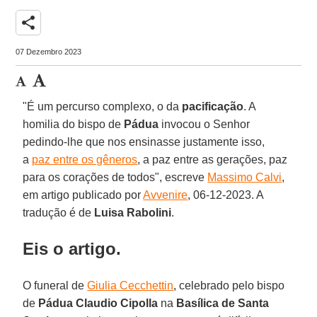
share
07 Dezembro 2023
"É um percurso complexo, o da
pacificação
. A
homilia do bispo de
Pádua
invocou o Senhor
pedindo-lhe que nos ensinasse justamente isso,
a
paz entre os gêneros
, a paz entre as gerações, paz
para os corações de todos", escreve
Massimo Calvi
,
em artigo publicado por
Avvenire
, 06-12-2023. A
tradução é de
Luisa Rabolini
.
Eis o artigo.
O funeral de
Giulia Cecchettin
, celebrado pelo bispo
de
Pádua
Claudio Cipolla
na
Basílica de Santa