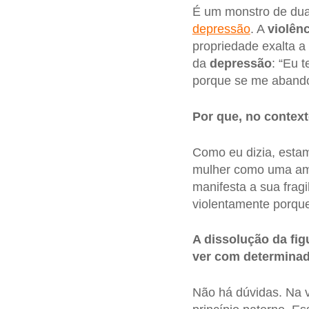
É um monstro de dua
depressão
. A
violên
propriedade exalta a
da
depressão
: “Eu 
porque se me abando
Por que, no contex
Como eu dizia, esta
mulher como uma ame
manifesta a sua frag
violentamente porqu
A dissolução da fi
ver com determinad
Não há dúvidas. Na v