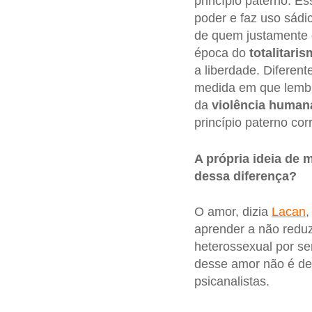
princípio paterno. 
poder e faz uso sádico
de quem justamente o
época do
totalitari
a liberdade. Diferent
medida em que lembra
da
violência human
princípio paterno co
A própria ideia de 
dessa diferença?
O amor, dizia
Lacan
,
aprender a não reduz
heterossexual por ser
desse amor não é de
psicanalistas.