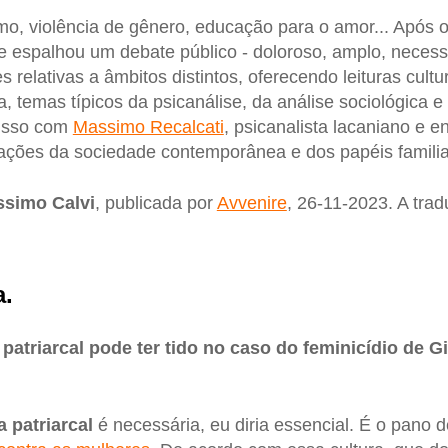
smo, violência de gênero, educação para o amor... Após o
se espalhou um debate público - doloroso, amplo, necessá
 relativas a âmbitos distintos, oferecendo leituras cultu
a, temas típicos da psicanálise, da análise sociológica 
isso com
Massimo Recalcati
, psicanalista lacaniano e e
ações da sociedade contemporânea e dos papéis familia
simo Calvi
, publicada por
Avvenire
, 26-11-2023. A tra
a.
 patriarcal pode ter tido no caso do feminicídio de G
a patriarcal
é necessária, eu diria essencial. É o pano 