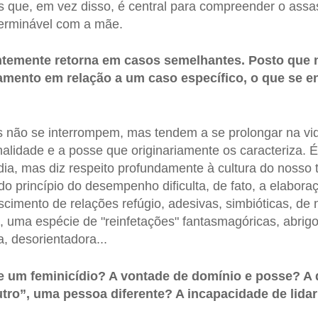
as que, em vez disso, é central para compreender o ass
terminável com a mãe.
entemente retorna em casos semelhantes. Posto que 
gamento em relação a um caso específico, o que se e
s não se interrompem, mas tendem a se prolongar na vid
nalidade e a posse que originariamente os caracteriza. 
ia, mas diz respeito profundamente à cultura do nosso 
do princípio do desempenho dificulta, de fato, a elabora
scimento de relações refúgio, adesivas, simbióticas, de 
 uma espécie de "reinfetações" fantasmagóricas, abrig
, desorientadora...
e um feminicídio? A vontade de domínio e posse? A 
tro”, uma pessoa diferente? A incapacidade de lida