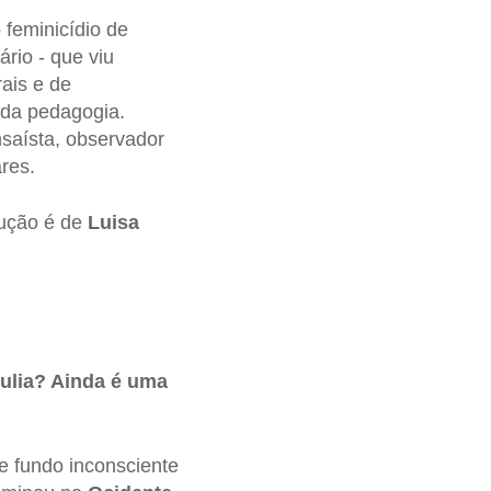
 feminicídio de
rio - que viu
rais e de
e da pedagogia.
nsaísta, observador
res.
dução é de
Luisa
iulia? Ainda é uma
de fundo inconsciente