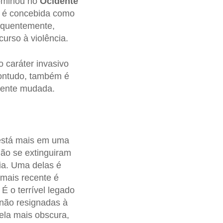
dominou no
Ocidente
r é concebida como
sequentemente,
curso à violência.
o caráter invasivo
Contudo, também é
mente mudada.
está mais em uma
não se extinguiram
ia. Uma delas é
mais recente é
É o terrível legado
 não resignadas à
ela mais obscura,