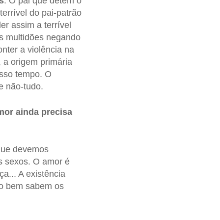
s
. O pai que detém o
terrível do pai-patrão
r assim a terrível
as multidões negando
nter a violência na
 a origem primária
osso tempo. O
e não-tudo.
mor ainda precisa
 que devemos
s sexos. O amor é
a... A existência
mo bem sabem os