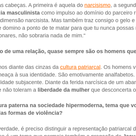
s cabeças. A primeira é aquela do
narcisismo
, a segund
cia masculinista
como impulso ao domínio do parceiro r
 dimensão narcisista. Mas também traz consigo o gelo e
te domino a ponto de te matar para que tu nunca possa
nares, não sobraria nada de mim."
to de uma relação, quase sempre são os homens q
mos diante das cinzas da
cultura patriarcal
. Os homens v
aça à sua identidade. São emotivamente analfabetos. 
ilidade subjacente. Diante da ferida narcísica de um ab
e não toleram a
liberdade da mulher
que desconcerta o s
gura paterna na sociedade hipermoderna, tema que v
as formas de violência?
erdade, é preciso distinguir a representação patriarcal 