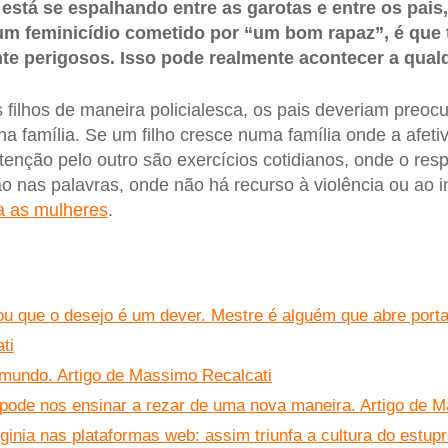
stá se espalhando entre as garotas e entre os pais
m feminicídio cometido por “um bom rapaz”, é que
te perigosos. Isso pode realmente acontecer a qua
 filhos de maneira policialesca, os pais deveriam preoc
a família. Se um filho cresce numa família onde a afeti
tenção pelo outro são exercícios cotidianos, onde o resp
ão nas palavras, onde não há recurso à violência ou ao i
 as mulheres
.
u que o desejo é um dever. Mestre é alguém que abre porta
ti
 mundo. Artigo de Massimo Recalcati
 pode nos ensinar a rezar de uma nova maneira. Artigo de 
ginia nas plataformas web: assim triunfa a cultura do estup