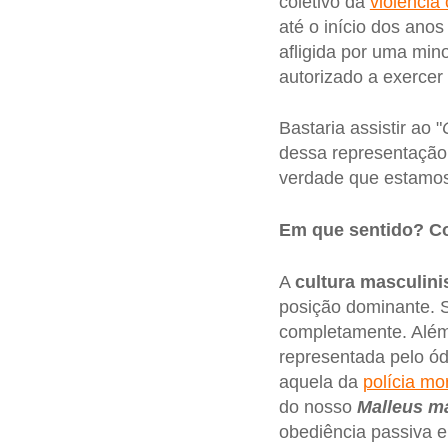
coletivo da
violência
até o início dos ano
afligida por uma min
autorizado a exercer 
Bastaria assistir ao "
dessa representação
verdade que estamos
Em que sentido? C
A
cultura masculini
posição dominante. S
completamente. Além 
representada pelo ód
aquela da
polícia mo
do nosso
Malleus m
obediência passiva e