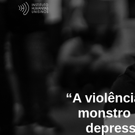
“A violênc
monstro 
depress