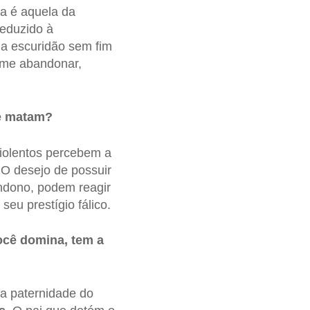
a é aquela da
eduzido à
 a escuridão sem fim
s me abandonar,
ue matam?
iolentos percebem a
O desejo de possuir
andono, podem reagir
eu prestígio fálico.
ocê domina, tem a
da paternidade do