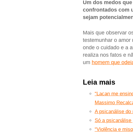
Um dos medos que e
confrontados com u
sejam potencialmen
Mais que observar os
testemunhar o amor n
onde o cuidado e a a
realiza nos fatos e n
um
homem que odeia
Leia mais
“Lacan me ensino
Massimo Recalca
A psicanálise do
Só a psicanálise
“Violência e miso