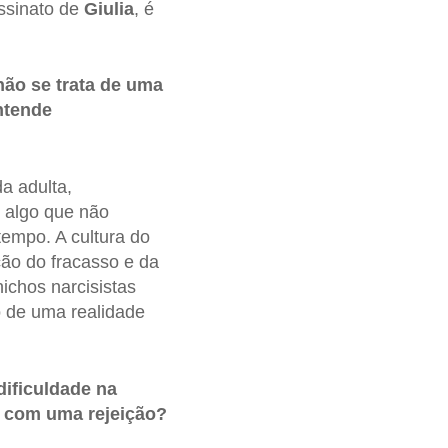
assinato de
Giulia
, é
não se trata de uma
ntende
a adulta,
É algo que não
tempo. A cultura do
ção do fracasso e da
nichos narcisistas
o de uma realidade
dificuldade na
r com uma rejeição?