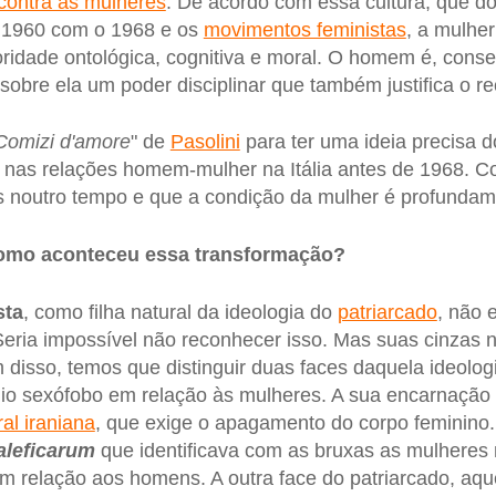
 contra as mulheres
. De acordo com essa cultura, que 
s 1960 com o 1968 e os
movimentos feministas
, a mulhe
oridade ontológica, cognitiva e moral. O homem é, con
sobre ela um poder disciplinar que também justifica o re
Comizi d'amore
" de
Pasolini
para ter uma ideia precisa d
 nas relações homem-mulher na Itália antes de 1968. 
 noutro tempo e que a condição da mulher é profunda
omo aconteceu essa transformação?
sta
, como filha natural da ideologia do
patriarcado
, não 
eria impossível não reconhecer isso. Mas suas cinzas 
disso, temos que distinguir duas faces daquela ideolog
io sexófobo em relação às mulheres. A sua encarnação 
ral iraniana
, que exige o apagamento do corpo feminino. 
aleficarum
que identificava com as bruxas as mulheres
m relação aos homens. A outra face do patriarcado, aqu