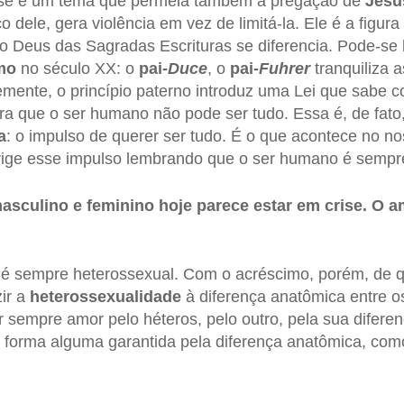
Esse é um tema que permeia também a pregação de
Jesu
 dele, gera violência em vez de limitá-la. Ele é a figura 
 Deus das Sagradas Escrituras se diferencia. Pode-se le
smo
no século XX: o
pai-
Duce
, o
pai-
Fuhrer
tranquiliza 
emente, o princípio paterno introduz uma Lei que sabe co
 que o ser humano não pode ser tudo. Essa é, de fato,
a
: o impulso de querer ser tudo. É o que acontece no n
rrige esse impulso lembrando que o ser humano é sempr
masculino e feminino hoje parece estar em crise. O a
 é sempre heterossexual. Com o acréscimo, porém, de
ir a
heterossexualidade
à diferença anatômica entre o
 sempre amor pelo héteros, pelo outro, pela sua diferenç
 forma alguma garantida pela diferença anatômica, co