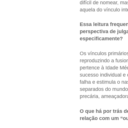
difícil de nomear, m
aquela do vínculo in
Essa leitura frequ
perspectiva de jul
especificamente?
Os vínculos primário
reproduzindo a fusio
pertence à Idade Méd
sucesso individual e 
falha e estimula o na
separados do mundo,
precária, ameaçadora
O que há por trás d
relação com um “ou