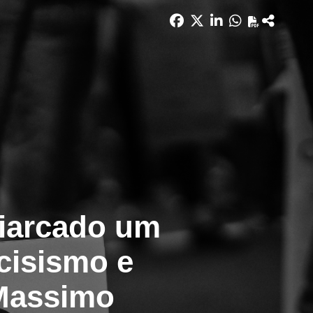
riarcado um
cisismo e
 Massimo