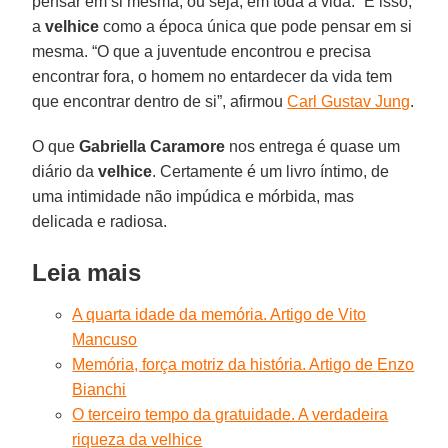
pensar em si mesma, ou seja, em toda a vida.” É isso,
a
velhice
como a época única que pode pensar em si
mesma. “O que a juventude encontrou e precisa
encontrar fora, o homem no entardecer da vida tem
que encontrar dentro de si”, afirmou
Carl Gustav Jung
.
O que
Gabriella Caramore
nos entrega é quase um
diário da
velhice
. Certamente é um livro íntimo, de
uma intimidade não impúdica e mórbida, mas
delicada e radiosa.
Leia mais
A quarta idade da memória. Artigo de Vito
Mancuso
Memória, força motriz da história. Artigo de Enzo
Bianchi
O terceiro tempo da gratuidade. A verdadeira
riqueza da velhice