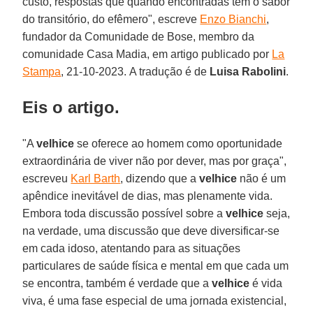
custo, respostas que quando encontradas têm o sabor
do transitório, do efêmero", escreve
Enzo Bianchi
,
fundador da Comunidade de Bose, membro da
comunidade Casa Madia, em artigo publicado por
La
Stampa
, 21-10-2023. A tradução é de
Luisa Rabolini
.
Eis o artigo.
"A
velhice
se oferece ao homem como oportunidade
extraordinária de viver não por dever, mas por graça",
escreveu
Karl Barth
, dizendo que a
velhice
não é um
apêndice inevitável de dias, mas plenamente vida.
Embora toda discussão possível sobre a
velhice
seja,
na verdade, uma discussão que deve diversificar-se
em cada idoso, atentando para as situações
particulares de saúde física e mental em que cada um
se encontra, também é verdade que a
velhice
é vida
viva, é uma fase especial de uma jornada existencial,