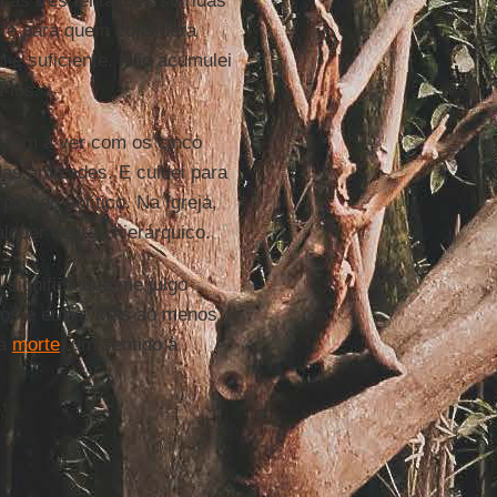
 as três tentações sofridas
ante para quem considera
o é suficiente. Não acumulei
-los.
 têm a ver com os cinco
das amizades. E cuidei para
partido político. Na Igreja,
lquer degrau hierárquico.
 significa que me julgo
tos e erros. Mas ao menos
da
morte
: um sentido à