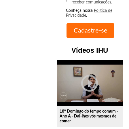
receber comunicações.
Conheça nossa
Política de
Privacidade
.
Vídeos IHU
play_circle_outline
18º Domingo do tempo comum -
Ano A - Dai-lhes vós mesmos de
comer