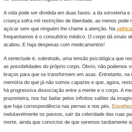
A vida pode ser dividida em duas fases: a da sorveteria e
criança sofra mil restrições de liberdade, ao menos pode
açúcar sem que ninguém lhe chame a atenção. Na
velhic
frequentamos é o consultório médico. O corpo dá sinais d
acabou. E haja despesas com medicamentos!
A senectude é, sobretudo, uma tensão psicológica que no
as possibilidades do próprio corpo. Óbvio, não podemos 
braços para que se transformem em asas. Entretanto, na
memória do que já não somos capazes e que, agora, rest
há progressiva dissociação entre a mente e o corpo. A me
prazenteira, nos faz bailar pelos infinitos salões da imag
que haja correspondência nas pernas e nos pés.
Envelhec
inelutavelmente os passos, sair da celeridade das ruas pa
morte, ainda que convictos de que seremos tardiamente a