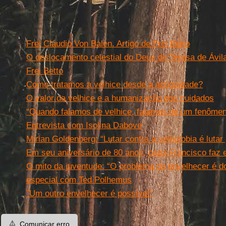
Frei Cláudio Von Balen. Artigo de Frei Betto
O deslocamento celestial do Deus de Teresa de Ávila
Frei Betto
Como tratamos a velhice desde a antiguidade?
O valor da velhice e a humanização dos cuidados
“Quando falamos de velhice, falamos de um fenôme
Entrevista com Isolina Dabove
Mirian Goldenberg: “Lutar contra a velhofobia é lutar
Em seu aniversário de 80 anos, papa Francisco faz e
O mito da juventude: “O problema de envelhecer é do
especial com Ted Polhemus
"Um outro envelhecer é possível"
⚠️
Comunicar erro