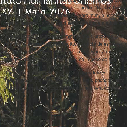
Nunca pretendi ser o que não sou. Cedo, blindei-me contra
por Jesus e todos nós: ter, prazer e poder. “Nada é bast
pouco o suficiente”, dizia
Epicuro
. Para mim, o necessári
bens e, portanto, jamais perdi tempo e sono em administrá
Levo da vida o que trago em mim. E meus prazeres pouco
sentidos. Decorrem da meditação, do ofício de escrever, 
me livrar de qualquer instância de poder. Nunca me filiei a 
optei por não ser sacerdote, o que me impede de subir qua
O que mais me faz feliz é fazer os outros felizes. Isso não
melhor que os outros. Conheço bem meus pecados, defei
Deus me permitiu abraçar o que mais nos livra do medo 
existência.
Leia mais