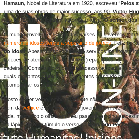
Hamsun
, Nobel de Literatura em 1920, escreveu “
Pelos a
uma de suas obras de maior sucesso, aos 90.
Victor Hu
aos 60.
E J.R.R. Tolkien
, autor da trilogia “
O senhor dos 
O mundo envelhece. Em muitos países os governos entra
número de idosos tende a superar o de jovens
. Felizment
do Idoso
. Apesar disso, o setor de serviços insiste em ig
balcões de atendimento ao público (repartições, lojas, ba
cadeiras? Como o idoso pode ter acesso ao banheiro ao 
quais e quantos municípios os agentes de saúde percorre
acompanhar os mais velhos?
Gosto de ser velho, embora lamente não ter a mesma agili
bom da
velhice
é não ter morrido jovem. E em vez de enca
vida, mantenho o olhos em meu passado e colho autoesti
da lápide do meu túmulo o verso de
Fernando Pessoa
: “