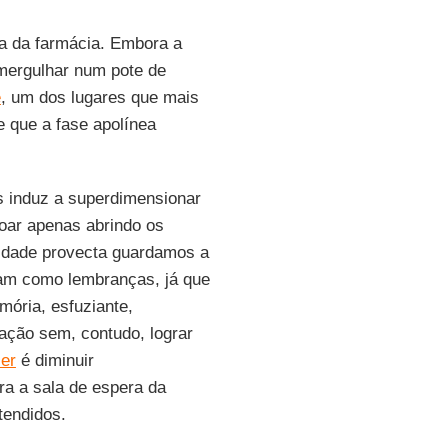
 a da farmácia. Embora a
 mergulhar num pote de
e
, um dos lugares que mais
e que a fase apolínea
s induz a superdimensionar
voar apenas abrindo os
 idade provecta guardamos a
am como lembranças, já que
mória, esfuziante,
inação sem, contudo, lograr
er
é diminuir
ra a sala de espera da
tendidos.