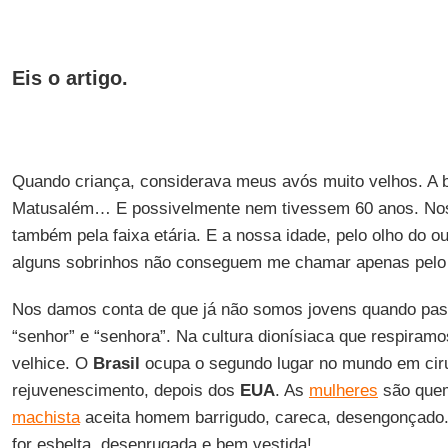
Eis o artigo.
Quando criança, considerava meus avós muito velhos. A 
Matusalém… E possivelmente nem tivessem 60 anos. Nos
também pela faixa etária. E a nossa idade, pelo olho do ou
alguns sobrinhos não conseguem me chamar apenas pelo no
Nos damos conta de que já não somos jovens quando pas
“senhor” e “senhora”. Na cultura dionísiaca que respiramo
velhice. O
Brasil
ocupa o segundo lugar no mundo em ciru
rejuvenescimento, depois dos
EUA
. As
mulheres
são que
machista
aceita homem barrigudo, careca, desengonçado.
for esbelta, desenrugada e bem vestida!