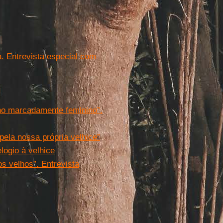
. Entrevista especial com
no marcadamente feminino”.
 pela nossa própria velhice”
logio à velhice
s velhos”. Entrevista