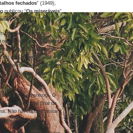
talhos fechados
” (1949),
go
publicou “
Os miseráveis
”
anéis
”, aos 62.
m em pânico porque o
e no Brasil temos o
Estatuto
norar a realidade. Quantos
ncos) são precedidos de
se encontrar na rua? Em
m os domicílios para
dade física de outrora. O
rá-la como etapa final da
ma. Não haverá de constar
Fui o que não sou”.