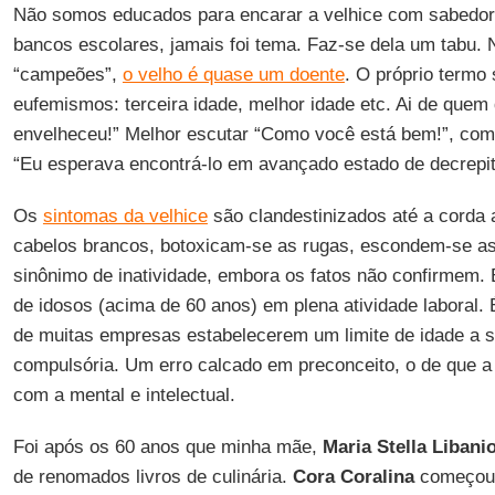
Não somos educados para encarar a velhice com sabedor
bancos escolares, jamais foi tema. Faz-se dela um tabu.
“campeões”,
o velho é quase um doente
. O próprio termo
eufemismos: terceira idade, melhor idade etc. Ai de quem
envelheceu!” Melhor escutar “Como você está bem!”, com
“Eu esperava encontrá-lo em avançado estado de decrepit
Os
sintomas da velhice
são clandestinizados até a corda 
cabelos brancos, botoxicam-se as rugas, escondem-se as
sinônimo de inatividade, embora os fatos não confirmem.
de idosos (acima de 60 anos) em plena atividade laboral.
de muitas empresas estabelecerem um limite de idade a 
compulsória. Um erro calcado em preconceito, o de que a 
com a mental e intelectual.
Foi após os 60 anos que minha mãe,
Maria Stella Libani
de renomados livros de culinária.
Cora Coralina
começou 