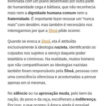
eliminada com um plano desenhado por outra parte
de humanidade cega e bárbara, que não reconhecia
mais nem a
dignidade humana comum
nem a
fraternidade
. É importante fazer ressoar um “nunca
mais” com desdém, mas também é necessário nos
interrogarmos por que a
Shoá
pôde ocorrer.
Quando se evoca a
Shoá
, ela é atribuída
exclusivamente à ideologia
nazista
, identificando os
culpados nos sujeitos a serviço daquele poder
totalitário e criminoso. Na realidade, muitos homens
que não compartilhavam as ideologias nazistas
também foram responsáveis pela
Shoá
, pessoas com
uma consciência silenciosa e acostumadas a pensar
apenas em si mesmas.
No
silêncio
ou na
aprovação muda
, pelo bem da
nação, do povo e da raça, escolheram a
indiferença
.
Por isso, o que ocorreu à época ainda é possível