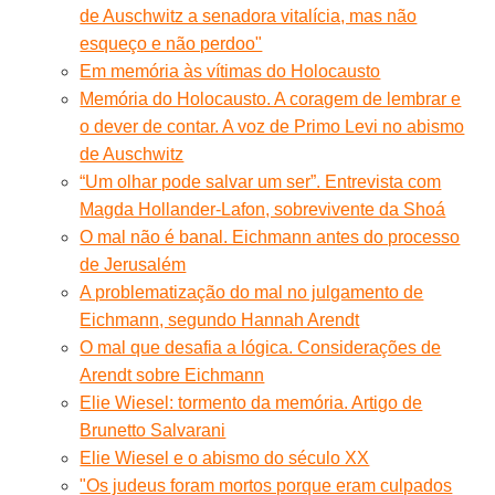
de Auschwitz a senadora vitalícia, mas não
esqueço e não perdoo"
Em memória às vítimas do Holocausto
Memória do Holocausto. A coragem de lembrar e
o dever de contar. A voz de Primo Levi no abismo
de Auschwitz
“Um olhar pode salvar um ser”. Entrevista com
Magda Hollander-Lafon, sobrevivente da Shoá
O mal não é banal. Eichmann antes do processo
de Jerusalém
A problematização do mal no julgamento de
Eichmann, segundo Hannah Arendt
O mal que desafia a lógica. Considerações de
Arendt sobre Eichmann
Elie Wiesel: tormento da memória. Artigo de
Brunetto Salvarani
Elie Wiesel e o abismo do século XX
"Os judeus foram mortos porque eram culpados