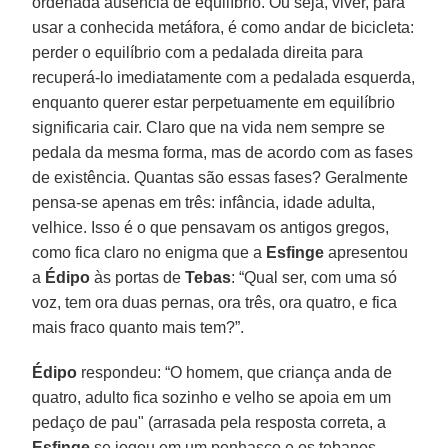
ordenada ausência de equilíbrio. Ou seja, viver, para
usar a conhecida metáfora, é como andar de bicicleta:
perder o equilíbrio com a pedalada direita para
recuperá-lo imediatamente com a pedalada esquerda,
enquanto querer estar perpetuamente em equilíbrio
significaria cair. Claro que na vida nem sempre se
pedala da mesma forma, mas de acordo com as fases
de existência. Quantas são essas fases? Geralmente
pensa-se apenas em três: infância, idade adulta,
velhice. Isso é o que pensavam os antigos gregos,
como fica claro no enigma que a
Esfinge
apresentou
a
Édipo
às portas de
Tebas
: “Qual ser, com uma só
voz, tem ora duas pernas, ora três, ora quatro, e fica
mais fraco quanto mais tem?”.
Édipo
respondeu: “O homem, que criança anda de
quatro, adulto fica sozinho e velho se apoia em um
pedaço de pau" (arrasada pela resposta correta, a
Esfinge
se jogou em um penhasco e os tebanos