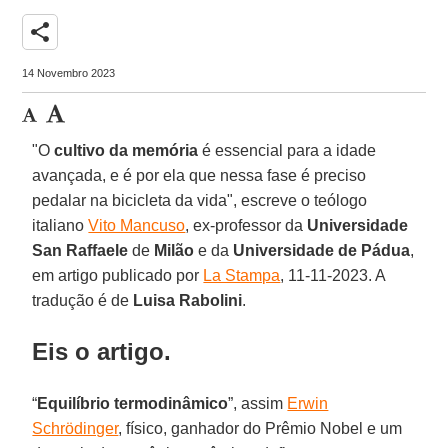
share
14 Novembro 2023
"O
cultivo da memória
é essencial para a idade
avançada, e é por ela que nessa fase é preciso
pedalar na bicicleta da vida", escreve o teólogo
italiano
Vito Mancuso
, ex-professor da
Universidade
San Raffaele
de
Milão
e da
Universidade de Pádua
,
em artigo publicado por
La Stampa
, 11-11-2023. A
tradução é de
Luisa Rabolini
.
Eis o artigo.
“
Equilíbrio termodinâmico
”, assim
Erwin
Schrödinger
, físico, ganhador do Prêmio Nobel e um