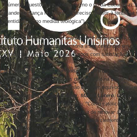
inúmeras questões em aberto (como o nó da Eucaristia),
grande confiança no futuro ("É preciso resistir à tentação 
identidade como medida teológica").
Sobre isso, concentrou-se grande parte da apresentação
de 2017 será o primeiro da história a ser celebrado em co
separadas", repetiram os dois bispos com satisfação.
Mas há mais: alinhado com toda uma obra de reavaliação e
Lutero
(conforme as palavras de Bergoglio na coletiva de
Armênia: "As suas intenções não estavam equivocadas, el
recente texto do cardeal
Kasper
,
Martin Lutero. Una pro
Queriniana, 2016),
Marx
assinalou: "Como católicos, pod
honestidade que a sua intenção era a de renovar a
Igreja
Ele queria chamar a atenção para o Deus clemente e mise
pessoas do seu tempo".