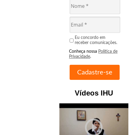
Eu concordo em
receber comunicações.
Conheça nossa
Política de
Privacidade
.
Vídeos IHU
play_circle_outline