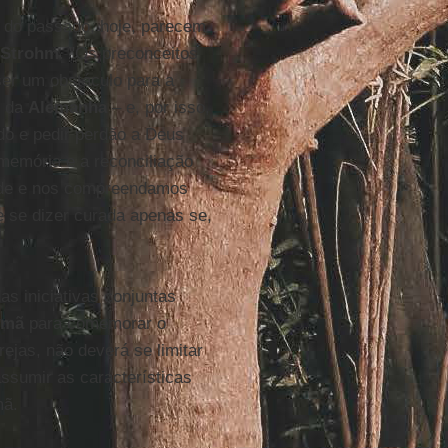
s do passado, hoje, parecem
-Strohm
. "Os preconceitos
ser um obstáculo para a
s da
Alemanha
– e, por isso,
do e pedir perdão a Deus
 memória e a reconciliação
ade e nos compreendamos
e se dizer curada apenas se,
s iniciativas conjuntas
emã
para comemorar o
ejas, não deverá se limitar
assumir as características
mã.