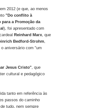
da em 2012 (e que, ao menos
nto
"Do conflito à
o para a Promoção da
al
), foi apresentado com
 cardeal
Reinhard Marx
, que
inrich Bedford-Strohm
,
s o aniversário com "um
ar Jesus Cristo"
, que
ter cultural e pedagógico
ida tanto em referência às
les passos do caminho
a de tudo, nem sempre