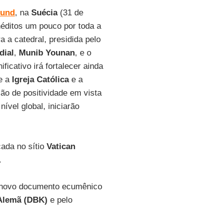
und
, na
Suécia
(31 de
néditos um pouco por toda a
 a catedral, presidida pelo
dial
,
Munib Younan
, e o
ificativo irá fortalecer ainda
e a
Igreja Católica
e a
ão de positividade em vista
ível global, iniciarão
cada no sítio
Vatican
.
ovo documento ecumênico
 Alemã (DBK)
e pelo