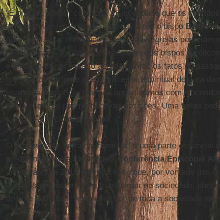
"É preciso admitir com toda a sinceridade que os conflito
ser bastante vergonhosos", acrescentou o bispo
Bedford
por tantos anos enraizados nas nossas Igrejas poderiam 
reunificação – explicava o presidente dos bispos católico
é ainda mais necessário abordar juntos os fatos do passa
hoje. Estou certo de que o processo espiritual de cura da
recíproca permitirão que nos aproximemos com sincerid
uns aos outros nas respectivas posições. Uma ferida pod
tocando-a, a cicatriz não dói..."
O processo de "cura da memória" é uma parte essencial da
predispostas pela
EKD
e pela
Conferência Episcopal Al
aniversário de 2017, um processo que, por vontade das Igr
aos dois grupos, mas irá transbordar na sociedade, para 
de uma autêntica "reconciliação" de toda a sociedade ale