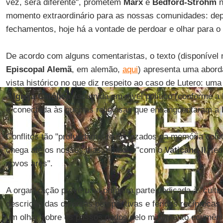
vez, será diferente", prometem
Marx
e
Bedford-Strohm
n
momento extraordinário para as nossas comunidades: dep
fechamentos, hoje há a vontade de perdoar e olhar para o 
De acordo com alguns comentaristas, o texto (disponível 
Episcopal Alemã
, em alemão,
aqui
) apresenta uma abord
vista histórico no que diz respeito ao caso de Lutero: uma
à
Igreja Católica
assumida em nível político (conforme a
e conectada às guerras religiosas que ensanguentaram a
Conflitos tão "profundamente enraizados na memória coleti
chega até os nossos dias, embora "com o
Vaticano II
, te
novos ares".
A organização prevê uma primeira parte dedicada à "cult
descrição das diversas perspectivas e feridas recíprocas
um olhar sobre os passos dados pelo movimento ecumênic