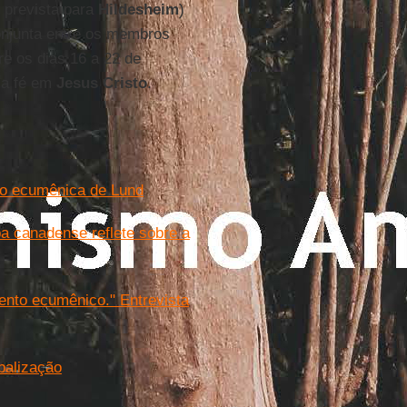
 prevista para
Hildesheim
)
njunta entre os membros
re os dias 16 a 22 de
ica fé em
Jesus Cristo
.
ão ecumênica de Lund
a canadense reflete sobre a
vento ecumênico." Entrevista
balização