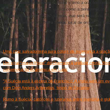
Neste sentido, as orações comuns (como a oração solene
assumem um papel-chave, assim como a peregrinação co
dos dois conselhos da presidência, que será realizada ent
outubro próximos, na
Terra Santa
, local de origem da ún
Leia mais:
Uma cruz salvadorenha para colorir de esperança a oraç
Um sinal “maravilhoso” do chamado à unidade cristã. Bisp
comemoração ecumênica em Lund
"A Suécia está à espera de Francisco. A visita será um e
com Dom Anders Arborelius, bispo de Escolmo
Rumo à Suécia: católicos e luteranos entre memória e glo