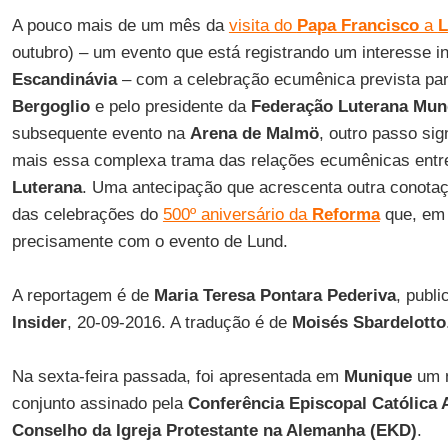
A pouco mais de um mês da
visita do
Papa Francisco
a
L
outubro) – um evento que está registrando um interesse i
Escandinávia
– com a celebração ecumênica prevista para
Bergoglio
e pelo presidente da
Federação Luterana Mun
subsequente evento na
Arena de Malmö
, outro passo sign
mais essa complexa trama das relações ecumênicas entr
Luterana
. Uma antecipação que acrescenta outra conotaç
das celebrações do
500º aniversário da
Reforma
que, em n
precisamente com o evento de Lund.
A reportagem é de
Maria Teresa Pontara Pederiva
, publi
Insider
, 20-09-2016. A tradução é de
Moisés Sbardelotto
Na sexta-feira passada, foi apresentada em
Munique
um n
conjunto assinado pela
Conferência Episcopal Católica
Conselho da Igreja Protestante na Alemanha (EKD)
.