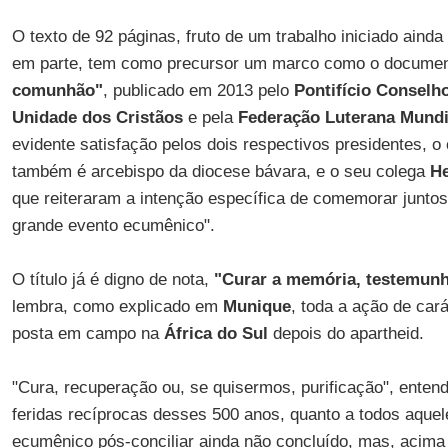
O texto de 92 páginas, fruto de um trabalho iniciado ain
em parte, tem como precursor um marco como o docume
comunhão"
, publicado em 2013 pelo
Pontifício Conselh
Unidade dos Cristãos
e pela
Federação Luterana Mundi
evidente satisfação pelos dois respectivos presidentes, o
também é arcebispo da diocese bávara, e o seu colega
He
que reiteraram a intenção específica de comemorar junto
grande evento ecumênico".
O título já é digno de nota,
"Curar a memória, testemunh
lembra, como explicado em
Munique
, toda a ação de cará
posta em campo na
África do Sul
depois do apartheid.
"Cura, recuperação ou, se quisermos, purificação", entend
feridas recíprocas desses 500 anos, quanto a todos aque
ecumênico pós-conciliar ainda não concluído, mas, acim