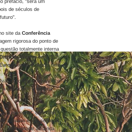
o prefácio, "será um
ois de séculos de
futuro".
no site da
Conferência
agem rigorosa do ponto de
 questão totalmente interna
Dieta de Worms
em 1521)
Europa
antes e depois dela.
va", cujo impacto histórico
nha-se iniciado a respirar
ura da memória", com uma
 do passado e, em seguida,
o, sem ignorar as ainda