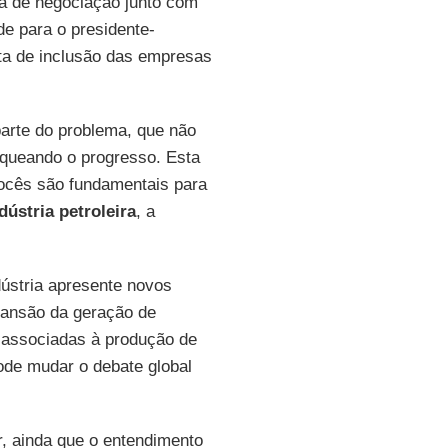
sa de negociação junto com
e para o presidente-
sta de inclusão das empresas
parte do problema, que não
loqueando o progresso. Esta
vocês são fundamentais para
dústria petroleira
, a
ústria apresente novos
pansão da geração de
associadas à produção de
pode mudar o debate global
r, ainda que o entendimento