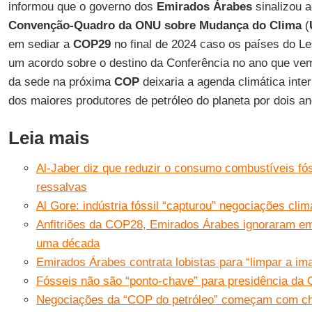
informou que o governo dos
Emirados Árabes
sinalizou a
Convenção-Quadro da ONU sobre Mudança do Clima
(
em sediar a
COP29
no final de 2024 caso os países do L
um acordo sobre o destino da Conferência no ano que ve
da sede na próxima
COP
deixaria a agenda climática int
dos maiores produtores de petróleo do planeta por dois a
Leia mais
Al-Jaber diz que reduzir o consumo combustíveis fós
ressalvas
Al Gore: indústria fóssil “capturou” negociações cl
Anfitriões da COP28, Emirados Árabes ignoraram e
uma década
Emirados Árabes contrata lobistas para “limpar a 
Fósseis não são “ponto-chave” para presidência da
Negociações da “COP do petróleo” começam com ch