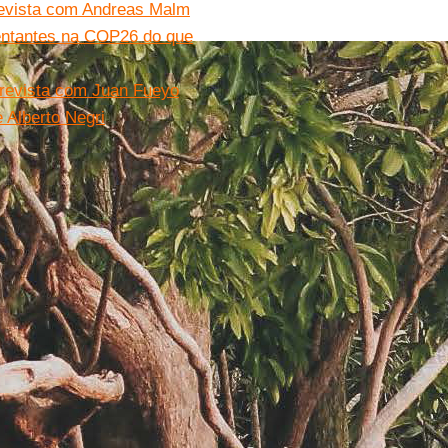
trevista com Andreas Malm
sentantes na COP26 do que
trevista com Juan Fueyo
e Alberto Negri