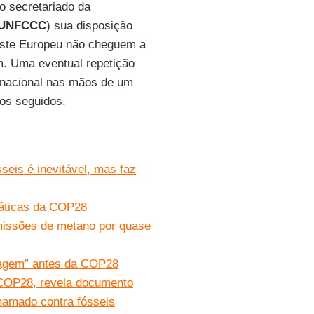
o secretariado da
UNFCCC
) sua disposição
este Europeu não cheguem a
m. Uma eventual repetição
ernacional nas mãos de um
nos seguidos.
seis é inevitável, mas faz
imáticas da COP28
missões de metano por quase
imagem” antes da COP28
 COP28, revela documento
amado contra fósseis