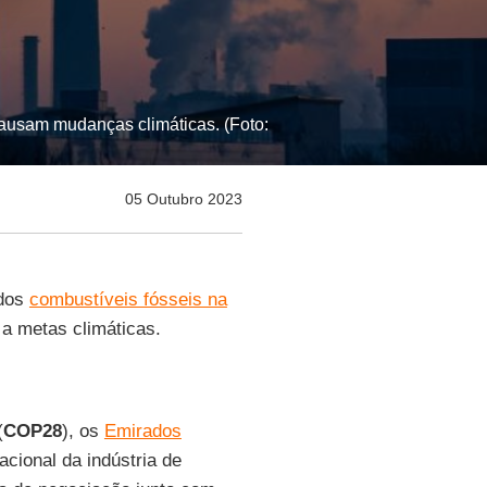
causam mudanças climáticas. (Foto:
05 Outubro 2023
 dos
combustíveis fósseis na
 a metas climáticas.
(
COP28
), os
Emirados
ional da indústria de