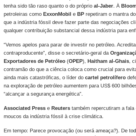
tenha sido tão raso quanto o do próprio
al-Jaber
. À
Bloom
petroleiras como
ExxonMobil
e
BP
repetiram o mantra do
que a indústria fóssil deve fazer parte das negociações c
qualquer contribuição substancial dessa indústria para enfr
“Vemos apelos para parar de investir no petróleo. Acredit
contraproducente”, disse o secretário-geral da
Organizaç
Exportadores de Petróleo
(
OPEP
),
Haitham al-Ghais
, c
contramão do que a ciência coloca como crucial para evi
ainda mais catastróficas, o líder do
cartel petrolífero
defe
na exploração de petróleo aumentem para US$ 600 bilhões
“alcançar a segurança energética”.
Associated Press
e
Reuters
também repercutiram a fala
moucos da indústria fóssil à crise climática.
Em tempo: Parece provocação (ou será ameaça?). De tod