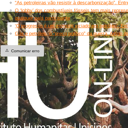
“As petroleiras vão resistir à descarbonização”. En
O ‘lobby’ dos combustíveis fósseis tem mais repre
qualquer país participante
‘O progresso é um monstro viciado em petróleo’. En
Gás e petróleo, o “preço político” da guerra. Artigo d
⚠️
Comunicar erro