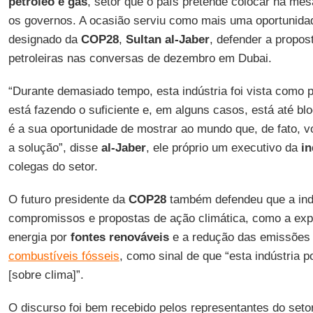
petróleo e gás
, setor que o país pretende colocar na me
os governos. A ocasião serviu como mais uma oportunidad
designado da
COP28
,
Sultan al-Jaber
, defender a propo
petroleiras nas conversas de dezembro em Dubai.
“Durante demasiado tempo, esta indústria foi vista como 
está fazendo o suficiente e, em alguns casos, está até b
é a sua oportunidade de mostrar ao mundo que, de fato, 
a solução”, disse
al-Jaber
, ele próprio um executivo da
in
colegas do setor.
O futuro presidente da
COP28
também defendeu que a ind
compromissos e propostas de ação climática, como a ex
energia por
fontes renováveis
e a redução das emissões 
combustíveis fósseis
, como sinal de que “esta indústria 
[sobre clima]”.
O discurso foi bem recebido pelos representantes do seto