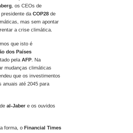
berg
, os CEOs de
 presidente da
COP28
de
limáticas, mas sem apontar
entar a crise climática.
amos que isto é
ão dos Países
itado pela
AFP
. Na
tar mudanças climáticas
ndeu que os investimentos
 anuais até 2045 para
 de
al-Jaber
e os ouvidos
a forma, o
Financial Times