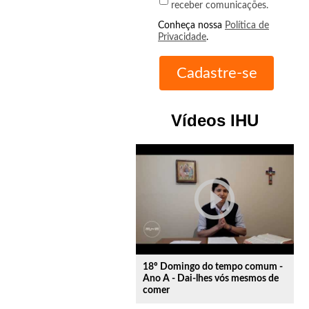
receber comunicações.
Conheça nossa
Política de
Privacidade
.
Vídeos IHU
play_circle_outline
18º Domingo do tempo comum -
Ano A - Dai-lhes vós mesmos de
comer