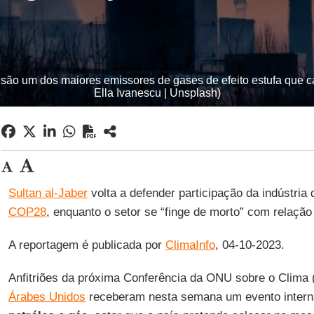
 são um dos maiores emissores de gases de efeito estufa que 
Ella Ivanescu | Unsplash)
Sultan al-Jaber
volta a defender participação da indústria
COP28
, enquanto o setor se “finge de morto” com relação
A reportagem é publicada por
ClimaInfo
, 04-10-2023.
Anfitriões da próxima Conferência da ONU sobre o Clima 
Árabes Unidos
receberam nesta semana um evento internac