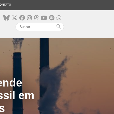
ONTATO
search
ende
ssil em
s