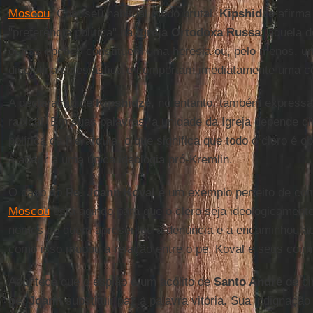
Moscou
. Com seu habitual modo brutal,
Kipshidze
afirma
"preferência política" na
Igreja Ortodoxa Russa
: aquela 
outras opções constituem uma heresia ou, pelo menos, u
disciplina eclesiástica e comportam imediatamente uma 
A declaração de
Kipshidze
, no entanto, também expressa
radical. Em suas palavras, a unidade da Igreja depende d
política da hierarquia, o que significa que todo o clero é 
a aderir a uma única ideologia pró-Kremlin.
O caso do
Pe. Joann Koval
é um exemplo perfeito de co
Moscou
está agindo para que o clero seja ideologicament
nomes de quem apresentou a denúncia e a encaminhou ao 
como isso mudou a relação entre o pe. Koval e seus coir
Acontece que o espião é um acólito de
Santo André
de ci
pe. Joann
substituir paz à palavra vitória. Sua indignação 