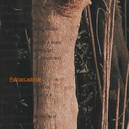
 que só pode haver uma
do
Patriarca Kirill
. Todas as
ma violação grave da
censura, como a suspensão.
 uma posição teológica mais
iretamente da orientação
obrigado (para dizer o mínimo)
mo o
Patriarcado de
e unido. Já se sabem os
gabinete do Patriarca e
mãos.
nquenta anos, que ouviu o
foi tanta que ele