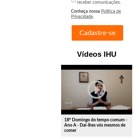
receber comunicações.
Conheça nossa
Política de
Privacidade
.
Vídeos IHU
play_circle_outline
18º Domingo do tempo comum -
Ano A - Dai-lhes vós mesmos de
comer