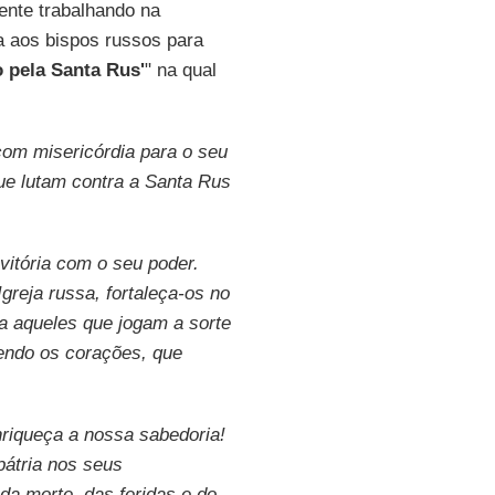
ente trabalhando na
a aos bispos russos para
 pela Santa Rus'
" na qual
com misericórdia para o seu
ue lutam contra a Santa Rus
vitória com o seu poder.
greja russa, fortaleça-os no
ça aqueles que jogam a sorte
endo os corações, que
nriqueça a nossa sabedoria!
pátria nos seus
da morte, das feridas e do