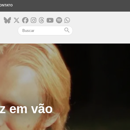
ONTATO
search
az em vão