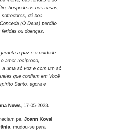
ílio, hospede-os nas casas,
s sofredores, dê boa
! Conceda (Ó Deus) perdão
 feridas ou doenças.
garanta a
paz
e a unidade
 o amor recíproco,
a, a uma só voz e com um só
aqueles que confiam em Você
spírito Santo, agora e
ana News
, 17-05-2023.
heciam pe.
Joann Koval
rânia
, mudou-se para