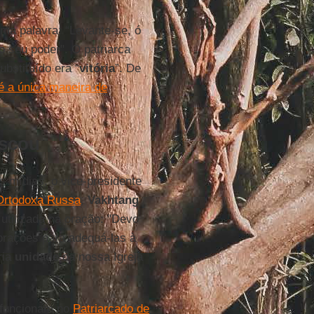
uma palavra: “Levante-se, ó
 seu poder". O patriarca
bstituído era “
vitória
”. De
é a única maneira de
oscou
 mídias, o vice-presidente
 Ortodoxa Russa
,
Vakhtang
 utilizada na oração: "Devo
orações para adequá-las à
ria
unidade
da nossa Igreja
 funcionam no
Patriarcado de