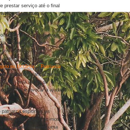
de prestar serviço até o final
nselho
diocesano
de
oisa estranha, até bizarra,
ia à denúncia de um
 teria substituído
 igreja.
ngido na Ucrânia
, o
Patriarca
 ser rezada regularmente nas
 direta pela vitória da
de Putin ­– e invocar a ajuda
sia
.
patriarca espionam as
m alterações ou acréscimos.
nte a consideram como uma