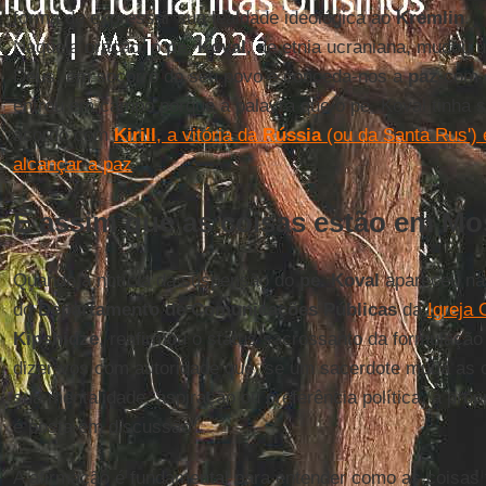
forma de expressar sua lealdade ideológica ao
Kremlin
.
Naquela oração, o
pe. Koval
, de etnia ucraniana, mudou 
Deus, em socorro do seu povo e conceda-nos a
paz
com o
entrou em campo porque a palavra que o pe. Koval tinha su
acordo com
Kirill
, a vitória da
Rússia
(ou da Santa Rus') 
alcançar a paz
.
É assim que as coisas estão em M
Quando a notícia da suspensão do
pe. Koval
apareceu nas
do
Departamento de Comunicações Públicas
da
Igreja
Kipshidze
, reafirmou o status sacrossanto da formulação
dizer-vos com autoridade que, se um sacerdote muda as 
sua mentalidade, aspiração ou preferência política, a próp
é posta em discussão".
A afirmação é fundamental para entender como as coisas