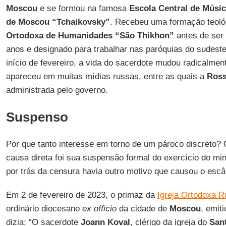
Moscou
e se formou na famosa
Escola Central de Músic
de Moscou “Tchaikovsky”
. Recebeu uma formação teol
Ortodoxa de Humanidades “São Thikhon”
antes de ser 
anos e designado para trabalhar nas paróquias do sudeste
início de fevereiro, a vida do sacerdote mudou radicalme
apareceu em muitas mídias russas, entre as quais a
Ross
administrada pelo governo.
Suspenso
Por que tanto interesse em torno de um pároco discreto? 
causa direta foi sua suspensão formal do exercício do min
por trás da censura havia outro motivo que causou o escâ
Em 2 de fevereiro de 2023, o primaz da
Igreja Ortodoxa 
ordinário diocesano
ex officio
da cidade de
Moscou
, emit
dizia: “O sacerdote
Joann
Koval
, clérigo da igreja do
San