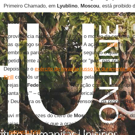
Primeiro Chamado, em
Lyublino
,
Moscou
, está proibido 
do exame de seu caso pela
Comissão
Disciplinar
do
Co
Moscou
".
A providência não dizia nada sobre o motivo da censura, c
mas que logo se tornou conhecido. A ação de
Kirill
respond
membro da paróquia do
pe. Koval
, segundo o qual o padre
repetidamente a palavra "
vitória
" por "
paz
" nas orações da
Depois que o
exército de invasão russo foi duramente ati
Kirill
compôs uma especial
Oração
pela
Santa Rus
' para
igrejas da
Federação Russa
. A oração contém uma súplica
"Santa Rus’" – que é uma forma clerical de dizer a Rússia 
de Deus para os "guerreiros e defensores" da própria
Rús
Ouvi muitas vezes do clero de
Moscou
que os homens do 
igrejas para garantir que a oração seja sempre rezada se
O
patriarca Kirill
e a chamada "Igreja oficial" provavelme