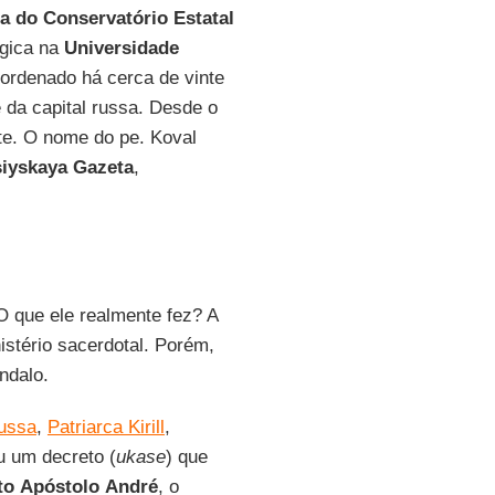
a do Conservatório Estatal
ógica na
Universidade
ordenado há cerca de vinte
 da capital russa. Desde o
nte. O nome do pe. Koval
iyskaya Gazeta
,
O que ele realmente fez? A
istério sacerdotal. Porém,
ndalo.
Russa
,
Patriarca Kirill
,
iu um decreto (
ukase
) que
to
Apóstolo
André
, o