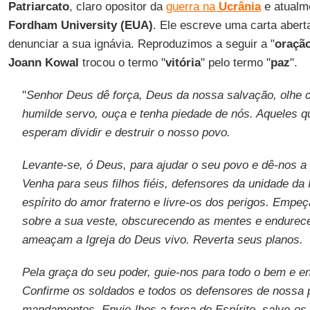
Patriarcato
, claro opositor da
guerra na
Ucrânia
e atualm
Fordham University (EUA)
. Ele escreve uma carta abert
denunciar a sua ignávia. Reproduzimos a seguir a "
oração
Joann Kowal
trocou o termo "
vitória
" pelo termo "
paz
".
"
Senhor Deus dê força, Deus da nossa salvação, olhe 
humilde servo, ouça e tenha piedade de nós. Aqueles q
esperam dividir e destruir o nosso povo.
Levante-se, ó Deus, para ajudar o seu povo e dê-nos a 
Venha para seus filhos fiéis, defensores da unidade da I
espírito do amor fraterno e livre-os dos perigos. Empe
sobre a sua veste, obscurecendo as mentes e endurec
ameaçam a Igreja do Deus vivo. Reverta seus planos.
Pela graça do seu poder, guie-nos para todo o bem e e
Confirme os soldados e todos os defensores de nossa 
mandamentos. Envie-lhes a força do Espírito, salve-os 