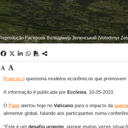
 Reprodução Facebook Володимир Зеленський (Volodimyr Zel
Francisco
questiona modelos econômicos que promovem 
A informação é publicada por
Ecclesia
, 10-05-2023.
O
Papa
alertou hoje no
Vaticano
para o impacto da
guerr
alimentar global, falando aos participantes numa conferên
“Este é um
desafio
urgente
, porque muitas vezes situaç