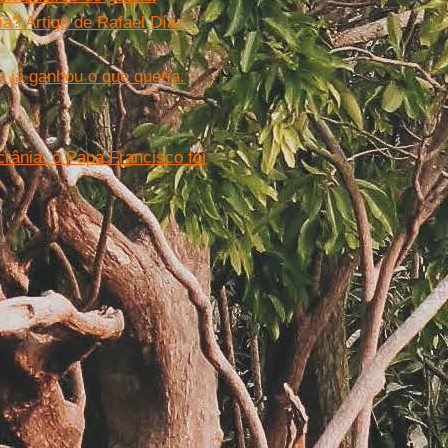
a? Artigo de Rafael Díaz-
já ganhou o que queria.
rânia: o Papa Francisco foi