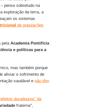
– penso sobretudo na
a exploração da terra, a
eaçam os sistemas
ricional
de populações
a pela
Academia
Pontifícia
iência e políticas para a
démico, mas também porque
de aliviar o sofrimento de
entação saudável e
não têm
“efeitos duradouros” da
ariedade
fraterna”,