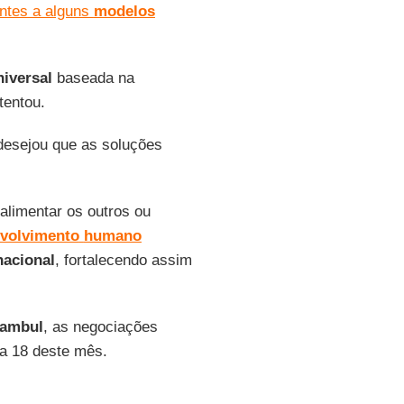
ntes a alguns
modelos
niversal
baseada na
tentou.
desejou que as soluções
alimentar os outros ou
volvimento
humano
nacional
, fortalecendo assim
tambul
, as negociações
ia 18 deste mês.