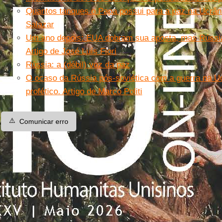
Quantos tanques o Papa possui para a paz na Ucrâni
Salazar
Um ano depois: EUA dobram sua aposta, mas Rússia 
Artigo de José Luís Fiori
Rússia: a (débil) voz da paz
O ocaso da Rússia pós-soviética com a guerra na Uc
profético. Artigo de Marco Politi
⚠️
Comunicar erro