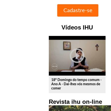
Vídeos IHU
play_circle_outline
18º Domingo do tempo comum -
Ano A - Dai-lhes vós mesmos de
comer
Revista ihu on-line