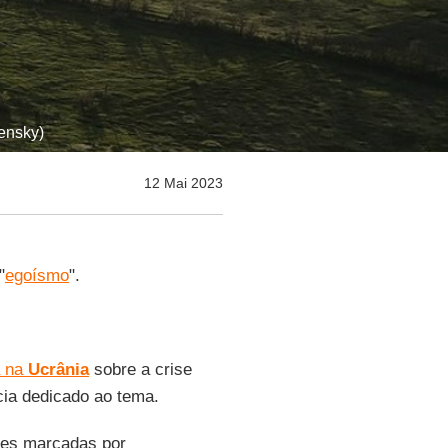
ensky)
12 Mai 2023
"
egoísmo
".
a na
Ucrânia
sobre a crise
cia dedicado ao tema.
ões marcadas por