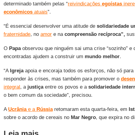
determinado também pelas “
reivindicações
egoístas
inere
econômicos
atuais
”.
“É essencial desenvolver uma atitude de
solidariedade
u
fraternidade
, no
amor
e na
compreensão recíproca”,
sus
O
Papa
observou que ninguém sai uma crise “sozinho” e 
encontradas ajudem a construir um
mundo
melhor
.
“A
Igreja
apoia e encoraja todos os esforços, não só para 
responder às crises, mas também para promover o
desen
integral
, a
justiça
entre os povos e a
solidariedade
inter
o bem comum da sociedade”, precisou.
A
Ucrânia
e a
Rússia
retomaram esta quarta-feira, em
Is
sobre o acordo de cereais no
Mar
Negro
, que expira no d
Leia mais