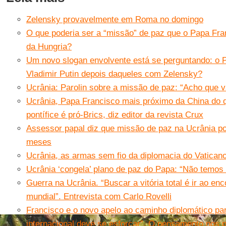
Zelensky provavelmente em Roma no domingo
O que poderia ser a “missão” de paz que o Papa Fra
da Hungria?
Um novo slogan envolvente está se perguntando: o 
Vladimir Putin depois daqueles com Zelensky?
Ucrânia: Parolin sobre a missão de paz: “Acho que v
Ucrânia, Papa Francisco mais próximo da China do q
pontífice é pró-Brics, diz editor da revista Crux
Assessor papal diz que missão de paz na Ucrânia p
meses
Ucrânia, as armas sem fio da diplomacia do Vatican
Ucrânia ‘congela’ plano de paz do Papa: “Não temos
Guerra na Ucrânia. “Buscar a vitória total é ir ao enc
mundial”. Entrevista com Carlo Rovelli
Francisco e o novo apelo ao caminho diplomático pa
internacional deve se esforçar”. O pensamento nos p