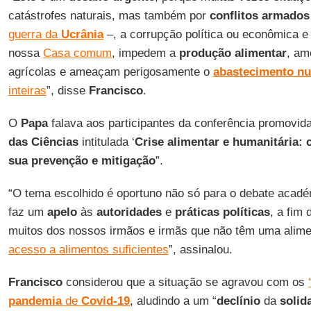
catástrofes naturais, mas também por
conflitos
armados
guerra da
Ucrânia
–, a corrupção política ou econômica e 
nossa
Casa comum
, impedem a
produção
alimentar
, am
agrícolas e ameaçam perigosamente o
abastecimento nut
inteiras
”, disse
Francisco
.
O
Papa
falava aos participantes da conferência promovid
das
Ciências
intitulada ‘
Crise alimentar e humanitária: c
sua prevenção e mitigação
”.
“O tema escolhido é oportuno não só para o debate aca
faz um
apelo
às
autoridades
e
práticas
políticas
, a fim 
muitos dos nossos irmãos e irmãs que não têm uma alim
acesso a alimentos suficientes
”, assinalou.
Francisco
considerou que a situação se agravou com os
pandemia
de
Covid-19
, aludindo a um “
declínio
da
solid