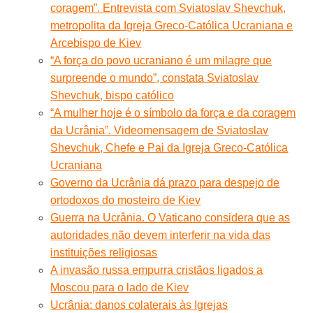
coragem”. Entrevista com Sviatoslav Shevchuk,
metropolita da Igreja Greco-Católica Ucraniana e
Arcebispo de Kiev
“A força do povo ucraniano é um milagre que
surpreende o mundo”, constata Sviatoslav
Shevchuk, bispo católico
“A mulher hoje é o símbolo da força e da coragem
da Ucrânia”. Videomensagem de Sviatoslav
Shevchuk, Chefe e Pai da Igreja Greco-Católica
Ucraniana
Governo da Ucrânia dá prazo para despejo de
ortodoxos do mosteiro de Kiev
Guerra na Ucrânia. O Vaticano considera que as
autoridades não devem interferir na vida das
instituições religiosas
A invasão russa empurra cristãos ligados a
Moscou para o lado de Kiev
Ucrânia: danos colaterais às Igrejas