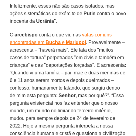
Infelizmente, esses não são casos isolados, mas
ações sistemáticas do exército de
Putin
contra o povo
inocente da
Ucrânia
".
O
arcebispo
conta o que viu nas
valas comuns
encontradas em
Bucha
e
Mariupol
. Provavelmente –
acrescenta – “haverá mais”. Ele fala dos "muitos
casos de tortura" perpetrados "em civis e também em
crianças" e das "deportações forçadas". E acrescenta:
“Quando vi uma família – pai, mãe e duas meninas de
6 e 11 anos serem mortos e depois queimados –
confesso, humanamente falando, que surgiu dentro
de mim esta pergunta:
Senhor
, mas por quê?”. “Essa
pergunta existencial nos faz entender que o nosso
mundo, um mundo no limiar do terceiro milênio,
mudou para sempre depois de 24 de fevereiro de
2022. Hoje a mesma pergunta interpela a nossa
consciência humana e cristã e questiona a civilização