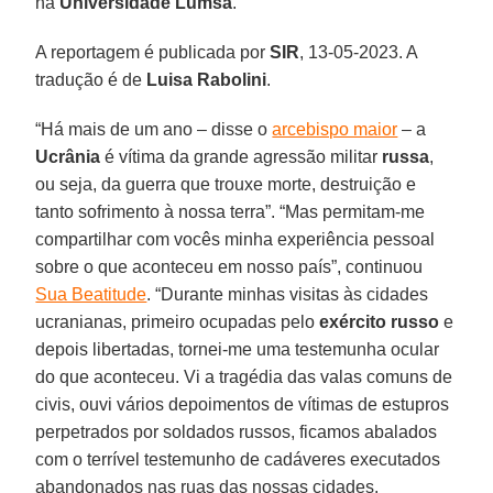
na
Universidade Lumsa
.
A reportagem é publicada por
SIR
, 13-05-2023. A
tradução é de
Luisa Rabolini
.
“Há mais de um ano – disse o
arcebispo maior
– a
Ucrânia
é vítima da grande agressão militar
russa
,
ou seja, da guerra que trouxe morte, destruição e
tanto sofrimento à nossa terra”. “Mas permitam-me
compartilhar com vocês minha experiência pessoal
sobre o que aconteceu em nosso país”, continuou
Sua Beatitude
. “Durante minhas visitas às cidades
ucranianas, primeiro ocupadas pelo
exército russo
e
depois libertadas, tornei-me uma testemunha ocular
do que aconteceu. Vi a tragédia das valas comuns de
civis, ouvi vários depoimentos de vítimas de estupros
perpetrados por soldados russos, ficamos abalados
com o terrível testemunho de cadáveres executados
abandonados nas ruas das nossas cidades.