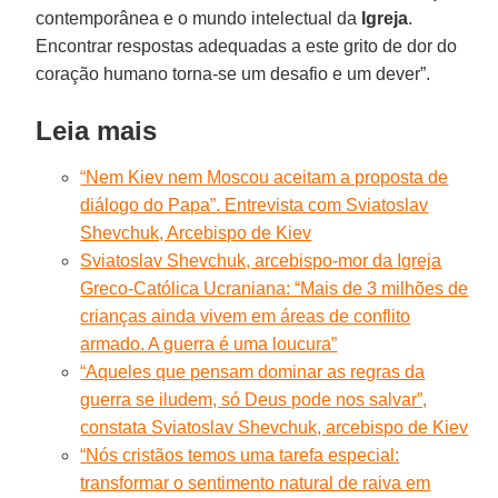
contemporânea e o mundo intelectual da
Igreja
.
Encontrar respostas adequadas a este grito de dor do
coração humano torna-se um desafio e um dever”.
Leia mais
“Nem Kiev nem Moscou aceitam a proposta de
diálogo do Papa”. Entrevista com Sviatoslav
Shevchuk, Arcebispo de Kiev
Sviatoslav Shevchuk, arcebispo-mor da Igreja
Greco-Católica Ucraniana: “Mais de 3 milhões de
crianças ainda vivem em áreas de conflito
armado. A guerra é uma loucura”
“Aqueles que pensam dominar as regras da
guerra se iludem, só Deus pode nos salvar”,
constata Sviatoslav Shevchuk, arcebispo de Kiev
“Nós cristãos temos uma tarefa especial:
transformar o sentimento natural de raiva em