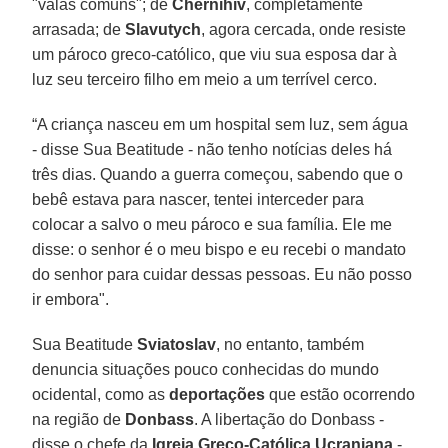
"valas comuns"; de
Chernihiv
, completamente
arrasada; de
Slavutych
, agora cercada, onde resiste
um pároco greco-católico, que viu sua esposa dar à
luz seu terceiro filho em meio a um terrível cerco.
“A criança nasceu em um hospital sem luz, sem água
- disse Sua Beatitude - não tenho notícias deles há
três dias. Quando a guerra começou, sabendo que o
bebê estava para nascer, tentei interceder para
colocar a salvo o meu pároco e sua família. Ele me
disse: o senhor é o meu bispo e eu recebi o mandato
do senhor para cuidar dessas pessoas. Eu não posso
ir embora".
Sua Beatitude
Sviatoslav
, no entanto, também
denuncia situações pouco conhecidas do mundo
ocidental, como as
deportações
que estão ocorrendo
na região de
Donbass
. A libertação do Donbass -
disse o chefe da
Igreja Greco-Católica Ucraniana
-