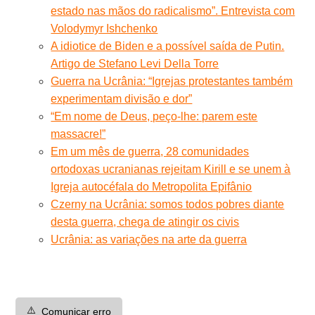
estado nas mãos do radicalismo”. Entrevista com
Volodymyr Ishchenko
A idiotice de Biden e a possível saída de Putin.
Artigo de Stefano Levi Della Torre
Guerra na Ucrânia: “Igrejas protestantes também
experimentam divisão e dor”
“Em nome de Deus, peço-lhe: parem este
massacre!”
Em um mês de guerra, 28 comunidades
ortodoxas ucranianas rejeitam Kirill e se unem à
Igreja autocéfala do Metropolita Epifânio
Czerny na Ucrânia: somos todos pobres diante
desta guerra, chega de atingir os civis
Ucrânia: as variações na arte da guerra
⚠️
Comunicar erro