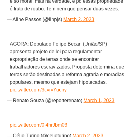
é só moral, mas na verdade, é pq essas propriedade
é fruto de roubo. Tem nem que pensar duas vezes.
— Aline Passos (@linpjs)
March 2, 2023
AGORA: Deputado Felipe Becari (União/SP)
apresenta projeto de lei para regulamentar
expropriação de terras onde se encontrar
trabalhadores escravizados. Proposta determina que
terras serão destinadas a reforma agraria e moradias
populares, mesmo que estejam hipotecadas.
pic.twitter.com/3cvryYucny
— Renato Souza (@reporterenato)
March 1, 2023
pic.twitter.com/0I4hrJbm03
— Célio Turino (@celioturino)
March 2, 2023