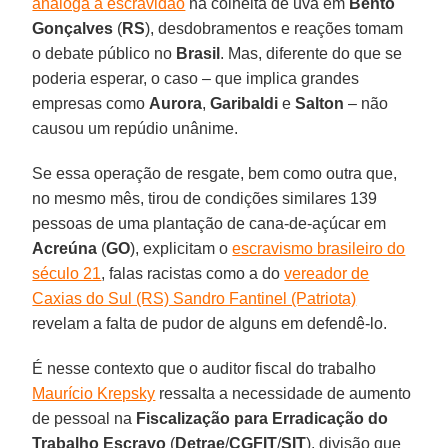
análoga à escravidão
na colheita de uva em
Bento
Gonçalves
(
RS
), desdobramentos e reações tomam
o debate público no
Brasil
. Mas, diferente do que se
poderia esperar, o caso – que implica grandes
empresas como
Aurora
,
Garibaldi
e
Salton
– não
causou um repúdio unânime.
Se essa operação de resgate, bem como outra que,
no mesmo mês, tirou de condições similares 139
pessoas de uma plantação de cana-de-açúcar em
Acreúna
(
GO
), explicitam o
escravismo brasileiro do
século 21
, falas racistas como a do
vereador de
Caxias do Sul (RS) Sandro Fantinel (Patriota)
revelam a falta de pudor de alguns em defendê-lo.
É nesse contexto que o auditor fiscal do trabalho
Maurício Krepsky
ressalta a necessidade de aumento
de pessoal na
Fiscalização para Erradicação do
Trabalho Escravo
(
Detrae
/
CGFIT
/
SIT
), divisão que