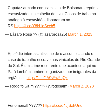
Capataz armado com camiseta de Bolsonaro reprimia
escravizados na colheita de uva. Casos de trabalho
análogo à escravidão dispararam no
RS.
https://t.co/Y8N1dSccb5
— Lázaro Rosa ?? (@lazarorosa25)
March 1, 2023
Episódio interessantíssimo de o assunto citando o
caso do trabalho escravo nas vinícolas do Rio Grande
do Sul. É um crime recorrente que acontece aqui no
Pará também também organizado por imigrantes da
região sul.
https://t.co/JA9v5w5qQx
— Rodolfo Salm ????? (@rodosalm)
March 2, 2023
Fenomenal! ??????
https://t.co/o4JjSxhUnc