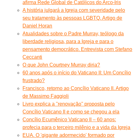
afirma Rede Global de Católicos do Arco-Íris
A história julgará a Igreja com severidade pelo
seu tratamento às pessoas LGBTQ. Artigo de
Daniel Horan
Atualidades sobre o Padre Murray, teólogo da
liberdade religiosa, para a Igreja e para o
pensamento democrático. Entrevista com Stefano
Ceccanti
O que John Courtney Murray diria?
60 anos após o início do Vaticano II: Um Concílio
frustrado?
Francisco, retorno ao Concílio Vaticano II. Artigo
de Massimo Faggioli
Livro explica a ''renovação'' proposta pelo
Concílio Vaticano II e como se chegou a ela
Concílio Ecumênico Vaticano II – 60 anos:
profecia para o terceiro milênio e a vida da Igreja
EUA. O 'gigante adormecido' formado por