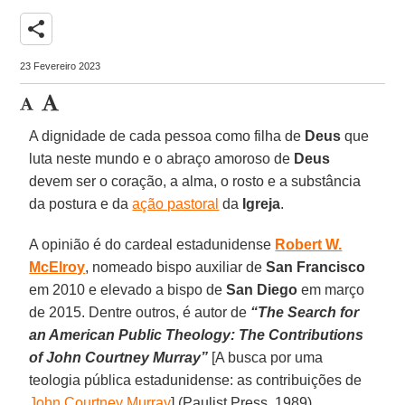
share
23 Fevereiro 2023
A dignidade de cada pessoa como filha de
Deus
que
luta neste mundo e o abraço amoroso de
Deus
devem ser o coração, a alma, o rosto e a substância
da postura e da
ação pastoral
da
Igreja
.
A opinião é do cardeal estadunidense
Robert W.
McElroy
, nomeado bispo auxiliar de
San Francisco
em 2010 e elevado a bispo de
San Diego
em março
de 2015. Dentre outros, é autor de
“The Search for
an American Public Theology: The Contributions
of John Courtney Murray”
[A busca por uma
teologia pública estadunidense: as contribuições de
John Courtney Murray
] (Paulist Press, 1989).