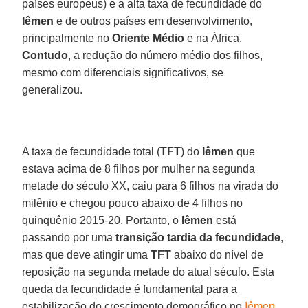
países europeus) e a alta taxa de fecundidade do
Iêmen
e de outros países em desenvolvimento,
principalmente no
Oriente Médio
e na África.
Contudo
, a redução do número médio dos filhos,
mesmo com diferenciais significativos, se
generalizou.
A taxa de fecundidade total (
TFT
) do
Iêmen
que
estava acima de 8 filhos por mulher na segunda
metade do século XX, caiu para 6 filhos na virada do
milênio e chegou pouco abaixo de 4 filhos no
quinquênio 2015-20. Portanto, o
Iêmen
está
passando por uma
transição tardia da fecundidade
,
mas que deve atingir uma
TFT
abaixo do nível de
reposição na segunda metade do atual século. Esta
queda da fecundidade é fundamental para a
estabilização do crescimento demográfico no
Iêmen
,