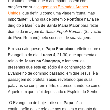
Por último, pediu que o acompanhassem com
orações em sua
viagem aos Emirados Árabes
Unidos
, que definiu como uma viagem “curta, mas
importante”. Já no dia de ontem o
Pontífice
havia se
dirigido à
Basílica de Santa Maria Maior
para rezar
diante da imagem da
Salus Populi Romani
(Salvação
do Povo Romano) pelo sucesso de sua viagem.
Em sua catequese, o
Papa Francisco
refletiu sobre o
Evangelho do dia,
Lucas
4, 21-30, que apresenta o
relato de
Jesus na Sinagoga
, e lembrou os
presentes que este episódio é a continuação do
Evangelho de domingo passado, em que Jesus lê a
passagem do profeta
Isaías
, revelando que suas
palavras se cumprem n’Ele, e apresentando-se como
Aquele em quem foi depositado o Espírito do Senhor.
“O Evangelho de hoje – disse o
Papa
- é a
continuação deste relato e nos mostra o espanto de