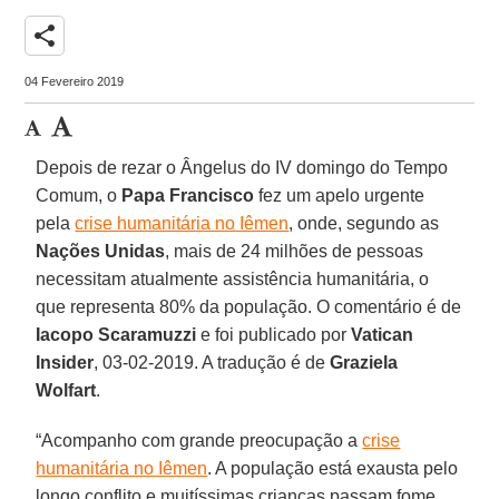
share
04 Fevereiro 2019
Depois de rezar o Ângelus do IV domingo do Tempo
Comum, o
Papa Francisco
fez um apelo urgente
pela
crise humanitária no Iêmen
, onde, segundo as
Nações Unidas
, mais de 24 milhões de pessoas
necessitam atualmente assistência humanitária, o
que representa 80% da população. O comentário é de
Iacopo Scaramuzzi
e foi publicado por
Vatican
Insider
, 03-02-2019. A tradução é de
Graziela
Wolfart
.
“Acompanho com grande preocupação a
crise
humanitária no Iêmen
. A população está exausta pelo
longo conflito e muitíssimas crianças passam fome,